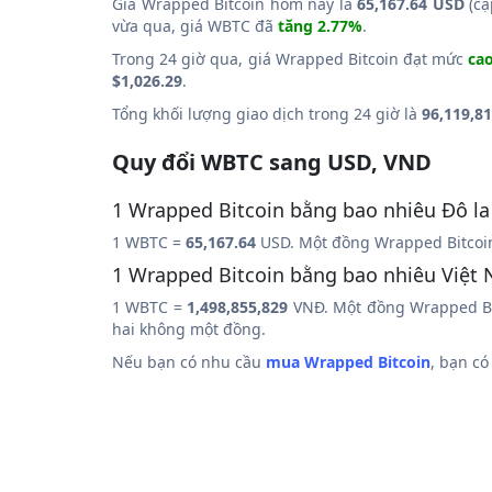
Giá Wrapped Bitcoin hôm nay là
65,167.64 USD
(cậ
vừa qua, giá WBTC đã
tăng 2.77%
.
Trong 24 giờ qua, giá Wrapped Bitcoin đạt mức
cao
$1,026.29
.
Tổng khối lượng giao dịch trong 24 giờ là
96,119,8
Quy đổi WBTC sang USD, VND
1 Wrapped Bitcoin bằng bao nhiêu Đô la
1 WBTC =
65,167.64
USD. Một đồng Wrapped Bitcoi
1 Wrapped Bitcoin bằng bao nhiêu Việt
1 WBTC =
1,498,855,829
VNĐ. Một đồng Wrapped Bi
hai không một đồng.
Nếu bạn có nhu cầu
mua Wrapped Bitcoin
, bạn c