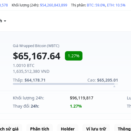
0,578
Khối lượng (24h):
$54,260,843,899
Thị phần:
BTC: 59.0%
,
ETH: 10.5%
ch
Giá Wrapped Bitcoin (WBTC)
$65,167.64
1.27%
1.0010 BTC
1,635,512,380 VND
Thấp:
$64,178.71
Cao:
$65,205.01
Khối lượng 24h:
$96,119,817
L
Thay đổi
24h:
1.27%
T
ịch sử giá
Phân tích
Holder
Ví lưu trữ
Thông 