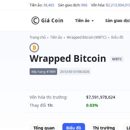
Tiền ảo:
38,465
Sàn giao dịch:
966
Vốn hóa:
$2,213,904,01
©
Giá Coin
Tiền ảo
Sàn giao dị
Trang chủ
›
Tiền ảo
›
Wrapped Bitcoin (WBTC)
›
Biểu đồ
Wrapped Bitcoin
WBTC
Xếp hạng #7889
20:53:00 07/08/2026
Vốn hóa thị trường:
$7,591,978,624
Thay đổi
1h:
0.03%
Tổng quan
Biểu đồ
Thị trường
L