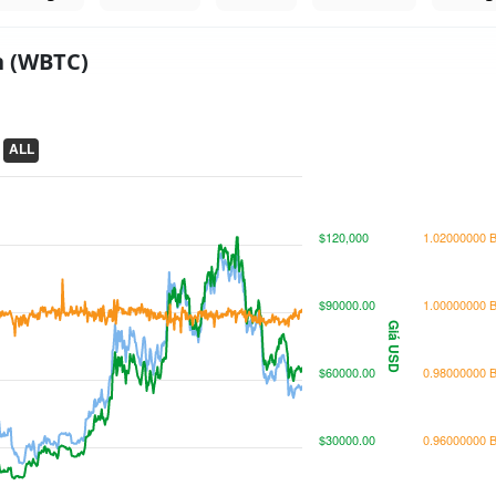
n (WBTC)
ALL
$120,000
1.02000000 
$90000.00
1.00000000 
Giá USD
$60000.00
0.98000000 
$30000.00
0.96000000 