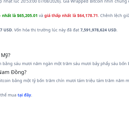
p nhật lúc 20:53:00 07/08/2026). Giá Wrapped Bitcoin nhìn chung
 nhất là $65,205.01
và
giá thấp nhất là $64,178.71
. Chênh lệch gi
17 USD
. Vốn hóa thị trường lúc này đã đạt
7,591,978,624 USD
.
 Mỹ?
n bằng sáu mươi năm ngàn một trăm sáu mươi bảy phẩy sáu bốn b
 Nam Đồng?
tcoin bằng một tỷ bốn trăm chín mươi tám triệu tám trăm năm 
ó thể mua
tại đây
.