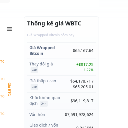
Thống kê giá WBTC
Giá Wrapped Bitcoin hôm nay
Giá Wrapped
$65,167.64
Bitcoin
BTC
Thay đổi giá
+$817.25
1.27%
24h
BTC
Giá thấp / cao
$64,178.71 /
Giá BTC
$65,205.01
24h
BTC
Khối lượng giao
$96,119,817
dịch
24h
BTC
Vốn hóa
$7,591,978,624
Giao dịch / Vốn
0.012661