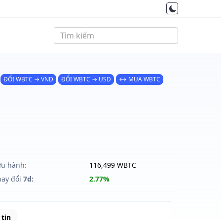
ĐỔI WBTC → VND
ĐỔI WBTC → USD
↔ MUA WBTC
ưu hành:
116,499 WBTC
hay đổi
7d:
2.77%
tin