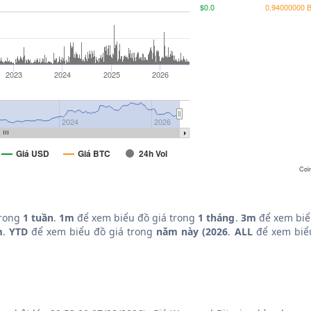
$0.0
0.94000000 
2023
2024
2025
2026
2024
2026
Giá USD
Giá BTC
24h Vol
Coi
trong
1 tuần
.
1m
để xem biểu đồ giá trong
1 tháng
.
3m
để xem biể
m
.
YTD
để xem biểu đồ giá trong
năm này (2026
.
ALL
để xem biểu