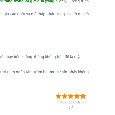
 có
tăng trong 24 giờ qua (tăng 1.27%)
. Trong tuần
ữa giá cao nhất va giá thấp nhất trong 24 giờ qua là
ốn bảy bốn không không không bốn đô la mỹ.
mươi năm ngàn tám trăm hai mươi chín phẩy không
4.9 trên 1040 đánh
giá