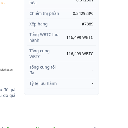
hóa
BTC
Chiếm thị phần
0.342923%
Xếp hạng
#7889
Tổng WBTC lưu
116,499 WBTC
hành
Tổng cung
116,499 WBTC
WBTC
Tổng cung tối
-
nMarket.vn
đa
Tỷ lệ lưu hành
-
u đồ giá
 đồ giá