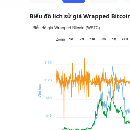
Biểu đồ lịch sử giá Wrapped Bitcoi
Biểu đồ giá Wrapped Bitcoin (WBTC)
1d
7d
1m
3m
1y
YTD
Zoom
$16B
$12B
Vốn hóa
$8B
$4B