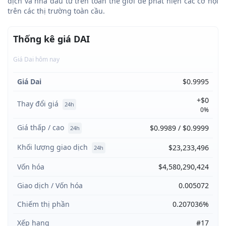
dịch và nhà đầu tư trên toàn thế giới để phát hiện các cơ hội
trên các thị trường toàn cầu.
Thống kê giá DAI
Giá Dai hôm nay
Giá Dai
$0.9995
+$0
Thay đổi giá
24h
0%
Giá thấp / cao
$0.9989 / $0.9999
24h
Khối lượng giao dịch
$23,233,496
24h
Vốn hóa
$4,580,290,424
Giao dịch / Vốn hóa
0.005072
Chiếm thị phần
0.207036%
Xếp hạng
#17