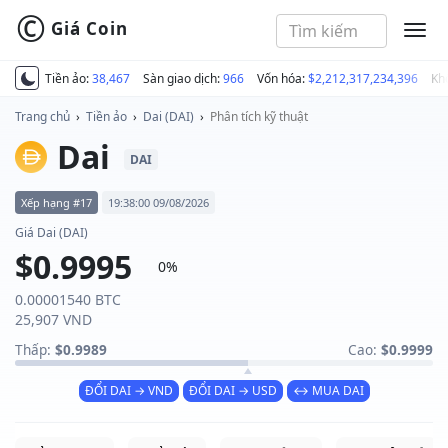
©
Giá Coin
MEN
Tiền ảo:
38,467
Sàn giao dịch:
966
Vốn hóa:
$2,212,317,234,396
Kh
Trang chủ
›
Tiền ảo
›
Dai (DAI)
›
Phân tích kỹ thuật
Dai
DAI
Xếp hạng #17
19:38:00 09/08/2026
Giá Dai (DAI)
$0.9995
0%
0.00001540 BTC
25,907 VND
Thấp:
$0.9989
Cao:
$0.9999
ĐỔI DAI → VND
ĐỔI DAI → USD
↔ MUA DAI