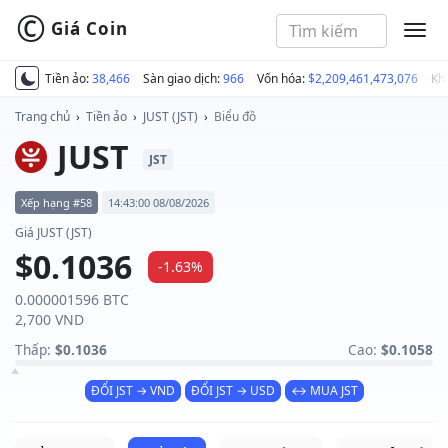
©
Giá Coin
MEN
Tiền ảo:
38,466
Sàn giao dịch:
966
Vốn hóa:
$2,209,461,473,076
Kh
Trang chủ
›
Tiền ảo
›
JUST (JST)
›
Biểu đồ
JUST
JST
Xếp hạng #58
14:43:00 08/08/2026
Giá JUST (JST)
$0.1036
-1.63%
0.000001596 BTC
2,700 VND
Thấp:
$0.1036
Cao:
$0.1058
ĐỔI JST → VND
ĐỔI JST → USD
↔ MUA JST