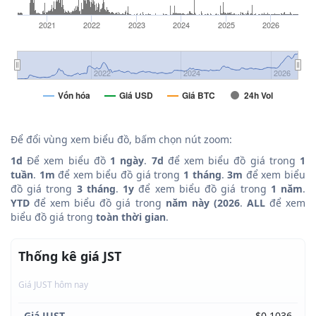
2021
2022
2023
2024
2025
2026
2022
2024
2026
Vốn hóa
Giá USD
Giá BTC
24h Vol
Để đổi vùng xem biểu đồ, bấm chọn nút zoom:
1d
Để xem biểu đồ
1 ngày
.
7d
để xem biểu đồ giá trong
1
tuần
.
1m
để xem biểu đồ giá trong
1 tháng
.
3m
để xem biểu
đồ giá trong
3 tháng
.
1y
để xem biểu đồ giá trong
1 năm
.
YTD
để xem biểu đồ giá trong
năm này (2026
.
ALL
để xem
biểu đồ giá trong
toàn thời gian
.
Thống kê giá JST
Giá JUST hôm nay
Giá JUST
$0.1036