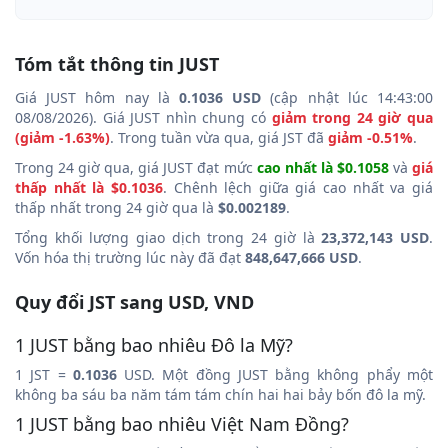
Tóm tắt thông tin JUST
Giá JUST hôm nay là
0.1036 USD
(cập nhật lúc 14:43:00
08/08/2026). Giá JUST nhìn chung có
giảm trong 24 giờ qua
(giảm -1.63%)
. Trong tuần vừa qua, giá JST đã
giảm -0.51%
.
Trong 24 giờ qua, giá JUST đạt mức
cao nhất là $0.1058
và
giá
thấp nhất là $0.1036
. Chênh lệch giữa giá cao nhất va giá
thấp nhất trong 24 giờ qua là
$0.002189
.
Tổng khối lượng giao dịch trong 24 giờ là
23,372,143 USD
.
Vốn hóa thị trường lúc này đã đạt
848,647,666 USD
.
Quy đổi JST sang USD, VND
1 JUST bằng bao nhiêu Đô la Mỹ?
1 JST =
0.1036
USD. Một đồng JUST bằng không phẩy một
không ba sáu ba năm tám tám chín hai hai bảy bốn đô la mỹ.
1 JUST bằng bao nhiêu Việt Nam Đồng?