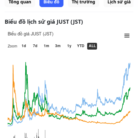
Tổng quan
Biểu đồ
Thị trường
Lịch sử giá
Biểu đồ lịch sử giá JUST (JST)
Biểu đồ giá JUST (JST)
1d
7d
1m
3m
1y
YTD
ALL
Zoom