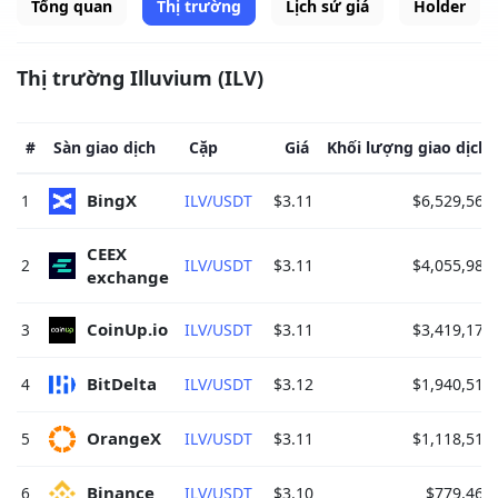
Tổng quan
Thị trường
Lịch sử giá
Holder
Thị trường Illuvium (ILV)
#
Sàn giao dịch
Cặp
Giá
Khối lượng giao dịch
BingX 
1
ILV/USDT
$3.11
$6,529,561
CEEX 
2
ILV/USDT
$3.11
$4,055,988
exchange 
CoinUp.io 
3
ILV/USDT
$3.11
$3,419,172
BitDelta 
4
ILV/USDT
$3.12
$1,940,516
OrangeX 
5
ILV/USDT
$3.11
$1,118,519
Binance 
6
ILV/USDT
$3.10
$779,463