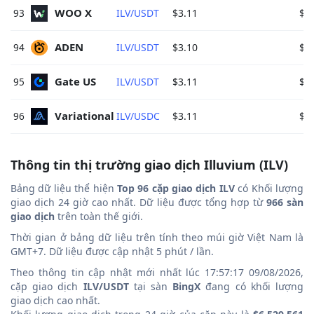
WOO X 
93
ILV/USDT
$3.11
$0
ADEN 
94
ILV/USDT
$3.10
$0
Gate US 
95
ILV/USDT
$3.11
$0
Variational 
96
ILV/USDC
$3.11
$0
Thông tin thị trường giao dịch Illuvium (ILV)
Bảng dữ liệu thể hiện
Top 96 cặp giao dịch ILV
có Khối lượng
giao dịch 24 giờ cao nhất. Dữ liệu được tổng hợp từ
966 sàn
giao dịch
trên toàn thế giới.
Thời gian ở bảng dữ liệu trên tính theo múi giờ Việt Nam là
GMT+7. Dữ liệu được cập nhật 5 phút / lần.
Theo thông tin cập nhật mới nhất lúc 17:57:17 09/08/2026,
cặp giao dịch
ILV/USDT
tại sàn
BingX
đang có khối lượng
giao dịch cao nhất.