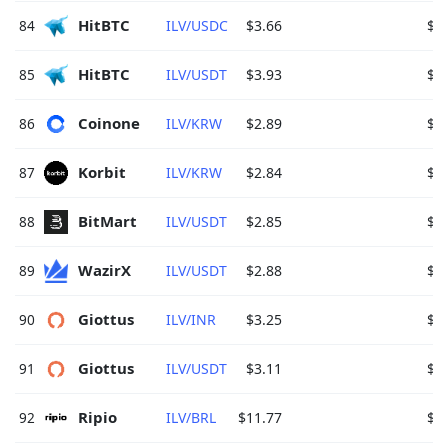
HitBTC 
84
ILV/USDC
$3.66
$0
HitBTC 
85
ILV/USDT
$3.93
$0
Coinone 
86
ILV/KRW
$2.89
$0
Korbit 
87
ILV/KRW
$2.84
$0
BitMart 
88
ILV/USDT
$2.85
$0
WazirX 
89
ILV/USDT
$2.88
$0
Giottus 
90
ILV/INR
$3.25
$0
Giottus 
91
ILV/USDT
$3.11
$0
Ripio 
92
ILV/BRL
$11.77
$0