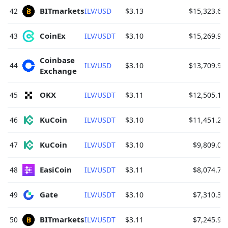
BITmarkets 
42
ILV/USD
$3.13
$15,323.64
CoinEx 
43
ILV/USDT
$3.10
$15,269.99
Coinbase 
44
ILV/USD
$3.10
$13,709.95
Exchange 
OKX 
45
ILV/USDT
$3.11
$12,505.12
KuCoin 
46
ILV/USDT
$3.10
$11,451.24
KuCoin 
47
ILV/USDT
$3.10
$9,809.09
EasiCoin 
48
ILV/USDT
$3.11
$8,074.74
Gate 
49
ILV/USDT
$3.10
$7,310.30
BITmarkets 
50
ILV/USDT
$3.11
$7,245.90