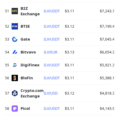
B2Z 
51
ILV/USDT
$3.11
$7,243.74
Exchange 
BTSE 
52
ILV/USDT
$3.12
$7,190.46
Gate 
53
ILV/USDT
$3.11
$7,045.47
Bitvavo 
54
ILV/EUR
$3.13
$6,054.34
DigiFinex 
55
ILV/USDT
$3.11
$5,921.38
BloFin 
56
ILV/USDT
$3.11
$5,388.17
Crypto.com 
57
ILV/USD
$3.12
$4,818.35
Exchange 
Picol 
58
ILV/USDT
$3.11
$4,143.93