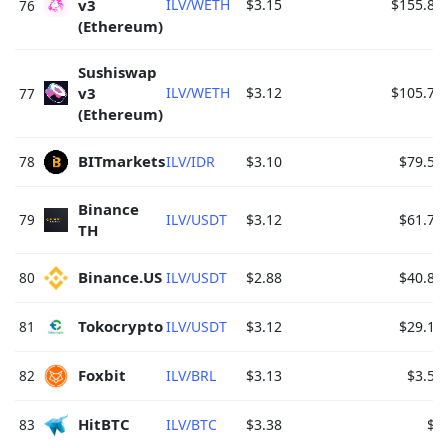
v3 
ILV/WETH
$3.15
$155.80
76
(Ethereum) 
Sushiswap 
v3 
ILV/WETH
$3.12
$105.74
77
(Ethereum) 
BITmarkets 
78
ILV/IDR
$3.10
$79.59
Binance 
79
ILV/USDT
$3.12
$61.75
TH 
Binance.US 
80
ILV/USDT
$2.88
$40.86
Tokocrypto 
81
ILV/USDT
$3.12
$29.16
Foxbit 
82
ILV/BRL
$3.13
$3.54
HitBTC 
83
ILV/BTC
$3.38
$0