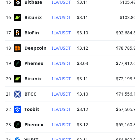
Bitbase 
15
ILV/USDT
$3.11
$105,470
Bitunix 
16
ILV/USDT
$3.11
$103,809
BloFin 
17
ILV/USDT
$3.10
$92,684.85
Deepcoin 
18
ILV/USDT
$3.12
$78,785.96
Phemex 
19
ILV/USDT
$3.03
$77,912.09
Bitunix 
20
ILV/USDT
$3.11
$72,193.33
BTCC 
21
ILV/USDT
$3.10
$71,556.16
Toobit 
22
ILV/USDT
$3.12
$67,505.98
Phemex 
23
ILV/USDT
$3.12
$65,160.83
YUBIT 
24
ILV/USDT
$3.11
$64,882.09