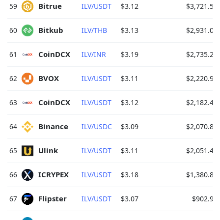
Bitrue 
59
ILV/USDT
$3.12
$3,721.52
Bitkub 
60
ILV/THB
$3.13
$2,931.07
CoinDCX 
61
ILV/INR
$3.19
$2,735.23
BVOX 
62
ILV/USDT
$3.11
$2,220.92
CoinDCX 
63
ILV/USDT
$3.12
$2,182.44
Binance 
64
ILV/USDC
$3.09
$2,070.80
Ulink 
65
ILV/USDT
$3.11
$2,051.45
ICRYPEX 
66
ILV/USDT
$3.18
$1,380.88
Flipster 
67
ILV/USDT
$3.07
$902.90