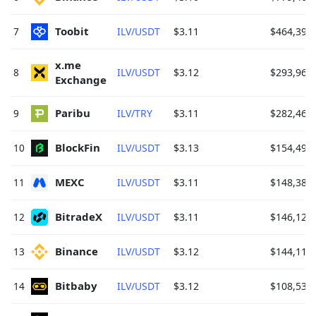
Toobit 
7
ILV/USDT
$3.11
$464,391
x.me 
8
ILV/USDT
$3.12
$293,960
Exchange 
Paribu 
9
ILV/TRY
$3.11
$282,460
BlockFin 
10
ILV/USDT
$3.13
$154,498
MEXC 
11
ILV/USDT
$3.11
$148,383
BitradeX 
12
ILV/USDT
$3.11
$146,126
Binance 
13
ILV/USDT
$3.12
$144,119
Bitbaby 
14
ILV/USDT
$3.12
$108,537