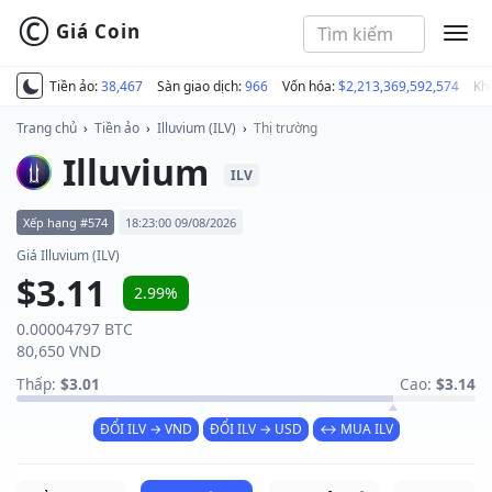
©
Giá Coin
MEN
Tiền ảo:
38,467
Sàn giao dịch:
966
Vốn hóa:
$2,213,369,592,574
Kh
Trang chủ
›
Tiền ảo
›
Illuvium (ILV)
›
Thị trường
Illuvium
ILV
Xếp hạng #574
18:23:00 09/08/2026
Giá Illuvium (ILV)
$3.11
2.99%
0.00004797 BTC
80,650 VND
Thấp:
$3.01
Cao:
$3.14
ĐỔI ILV → VND
ĐỔI ILV → USD
↔ MUA ILV