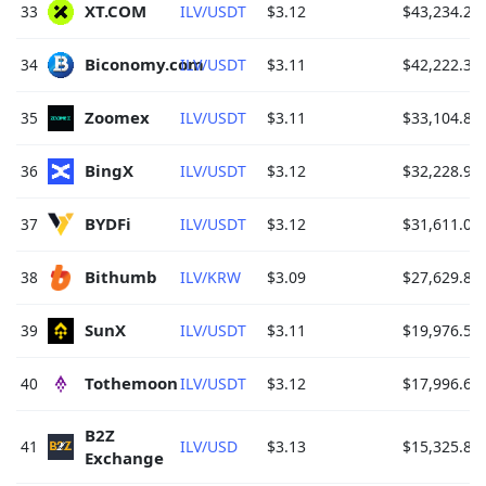
XT.COM 
33
ILV/USDT
$3.12
$43,234.21
Biconomy.com 
34
ILV/USDT
$3.11
$42,222.34
Zoomex 
35
ILV/USDT
$3.11
$33,104.81
BingX 
36
ILV/USDT
$3.12
$32,228.97
BYDFi 
37
ILV/USDT
$3.12
$31,611.02
Bithumb 
38
ILV/KRW
$3.09
$27,629.84
SunX 
39
ILV/USDT
$3.11
$19,976.52
Tothemoon 
40
ILV/USDT
$3.12
$17,996.68
B2Z 
41
ILV/USD
$3.13
$15,325.80
Exchange 