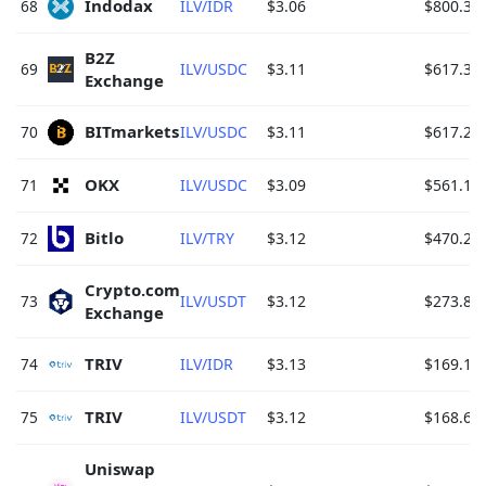
Indodax 
68
ILV/IDR
$3.06
$800.30
B2Z 
69
ILV/USDC
$3.11
$617.32
Exchange 
BITmarkets 
70
ILV/USDC
$3.11
$617.24
OKX 
71
ILV/USDC
$3.09
$561.15
Bitlo 
72
ILV/TRY
$3.12
$470.28
Crypto.com 
73
ILV/USDT
$3.12
$273.86
Exchange 
TRIV 
74
ILV/IDR
$3.13
$169.16
TRIV 
75
ILV/USDT
$3.12
$168.63
Uniswap 