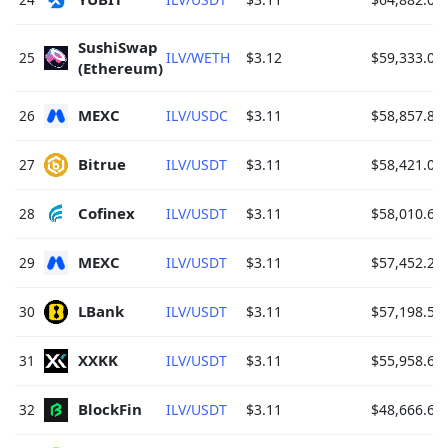
SushiSwap 
25
ILV/WETH
$3.12
$59,333.00
(Ethereum) 
MEXC 
26
ILV/USDC
$3.11
$58,857.87
Bitrue 
27
ILV/USDT
$3.11
$58,421.04
Cofinex 
28
ILV/USDT
$3.11
$58,010.60
MEXC 
29
ILV/USDT
$3.11
$57,452.26
LBank 
30
ILV/USDT
$3.11
$57,198.53
XXKK 
31
ILV/USDT
$3.11
$55,958.61
BlockFin 
32
ILV/USDT
$3.11
$48,666.63