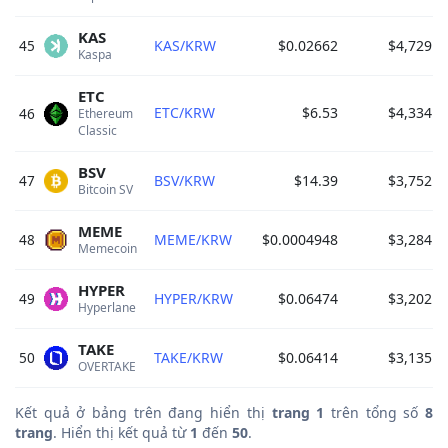
KAS
45
KAS/KRW
$0.02662
$4,729
0
Kaspa 
ETC
ETC/KRW
$6.53
$4,334
0
46
Ethereum 
Classic 
BSV
47
BSV/KRW
$14.39
$3,752
0
Bitcoin SV 
MEME
48
MEME/KRW
$0.0004948
$3,284
0
Memecoin 
HYPER
49
HYPER/KRW
$0.06474
$3,202
0
Hyperlane 
TAKE
50
TAKE/KRW
$0.06414
$3,135
0
OVERTAKE 
Kết quả ở bảng trên đang hiển thị
trang 1
trên tổng số
8
trang
. Hiển thị kết quả từ
1
đến
50
.