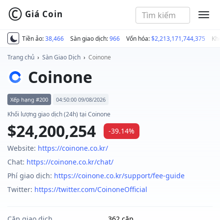
©
Giá Coin
MEN
Tiền ảo:
38,466
Sàn giao dịch:
966
Vốn hóa:
$2,213,171,744,375
Kh
Trang chủ
›
Sàn Giao Dịch
›
Coinone
Coinone
Xếp hạng #200
04:50:00 09/08/2026
Khối lượng giao dịch (24h) tại Coinone
$24,200,254
-39.14%
Website:
https://coinone.co.kr/
Chat:
https://coinone.co.kr/chat/
Phí giao dịch:
https://coinone.co.kr/support/fee-guide
Twitter:
https://twitter.com/CoinoneOfficial
Cặp giao dịch
362 cặp