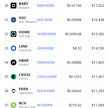
BABY
30
BABY/KRW
$0.01184
$17,022
0
Babylon 
XDC
31
XDC/KRW
$0.02698
$16,438
0
XDC Network 
HOME
32
HOME/KRW
$0.009248
$15,382
0
Defi App 
LINK
33
LINK/KRW
$8.32
$14,536
0
Chainlink 
HBAR
34
HBAR/KRW
$0.06886
$11,865
0
Hedera 
CROSS
35
CROSS/KRW
$0.1053
$11,401
0
CROSS 
EDEN
36
EDEN/KRW
$0.04432
$11,333
0
OpenEden 
BCH
37
BCH/KRW
$216.42
$11,066
0
Bitcoin Cash 