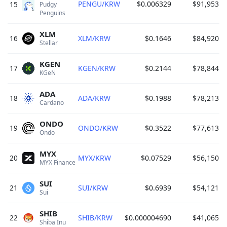
PENGU/KRW
$0.006329
$91,953
0
15
Pudgy 
Penguins 
XLM
16
XLM/KRW
$0.1646
$84,920
0
Stellar 
KGEN
17
KGEN/KRW
$0.2144
$78,844
0
KGeN 
ADA
18
ADA/KRW
$0.1988
$78,213
0
Cardano 
ONDO
19
ONDO/KRW
$0.3522
$77,613
0
Ondo 
MYX
20
MYX/KRW
$0.07529
$56,150
0
MYX Finance 
SUI
21
SUI/KRW
$0.6939
$54,121
0
Sui 
SHIB
22
SHIB/KRW
$0.000004690
$41,065
0
Shiba Inu 