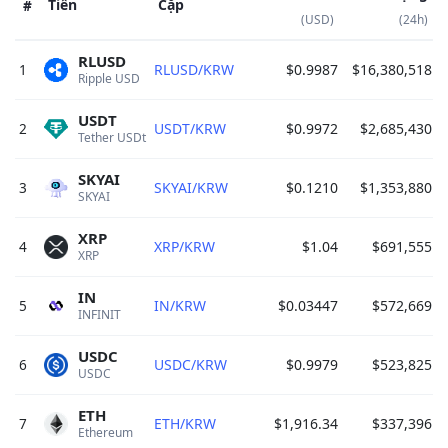
Tiền
Cặp
#
(USD)
(24h)
RLUSD
1
RLUSD/KRW
$0.9987
$16,380,518
0
Ripple USD 
USDT
2
USDT/KRW
$0.9972
$2,685,430
0
Tether USDt 
SKYAI
3
SKYAI/KRW
$0.1210
$1,353,880
0
SKYAI 
XRP
4
XRP/KRW
$1.04
$691,555
0
XRP 
IN
5
IN/KRW
$0.03447
$572,669
0
INFINIT 
USDC
6
USDC/KRW
$0.9979
$523,825
0
USDC 
ETH
7
ETH/KRW
$1,916.34
$337,396
0
Ethereum 