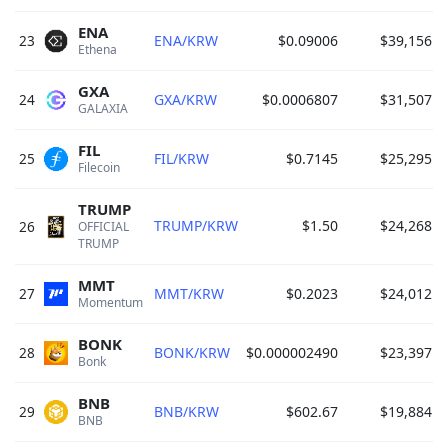
ENA
23
ENA/KRW
$0.09006
$39,156
0
Ethena 
GXA
24
GXA/KRW
$0.0006807
$31,507
0
GALAXIA 
FIL
25
FIL/KRW
$0.7145
$25,295
0
Filecoin 
TRUMP
TRUMP/KRW
$1.50
$24,268
0
26
OFFICIAL 
TRUMP 
MMT
27
MMT/KRW
$0.2023
$24,012
0
Momentum 
BONK
28
BONK/KRW
$0.000002490
$23,397
0
Bonk 
BNB
29
BNB/KRW
$602.67
$19,884
0
BNB 