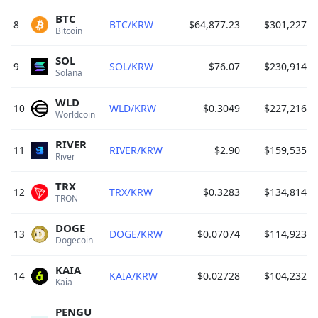
BTC
8
BTC/KRW
$64,877.23
$301,227
0
Bitcoin 
SOL
9
SOL/KRW
$76.07
$230,914
0
Solana 
WLD
10
WLD/KRW
$0.3049
$227,216
0
Worldcoin 
RIVER
11
RIVER/KRW
$2.90
$159,535
0
River 
TRX
12
TRX/KRW
$0.3283
$134,814
0
TRON 
DOGE
13
DOGE/KRW
$0.07074
$114,923
0
Dogecoin 
KAIA
14
KAIA/KRW
$0.02728
$104,232
0
Kaia 
PENGU