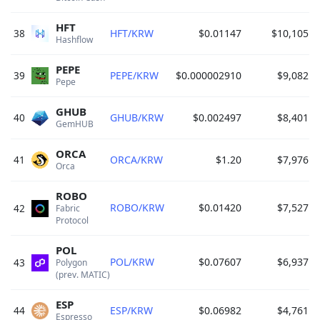
HFT
38
HFT/KRW
$0.01147
$10,105
0
Hashflow 
PEPE
39
PEPE/KRW
$0.000002910
$9,082
0
Pepe 
GHUB
40
GHUB/KRW
$0.002497
$8,401
0
GemHUB 
ORCA
41
ORCA/KRW
$1.20
$7,976
0
Orca 
ROBO
ROBO/KRW
$0.01420
$7,527
0
42
Fabric 
Protocol 
POL
POL/KRW
$0.07607
$6,937
0
43
Polygon 
(prev. MATIC) 
ESP
44
ESP/KRW
$0.06982
$4,761
0
Espresso 