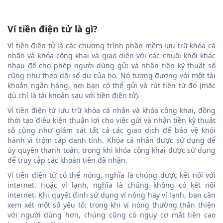
Ví tiền điện tử là gì?
Ví tiền điện tử là các chương trình phần mềm lưu trữ khóa cá
nhân và khóa công khai và giao diện với các chuỗi khối khác
nhau để cho phép người dùng gửi và nhận tiền kỹ thuật số
cũng như theo dõi số dư của họ. Nó tương đương với một tài
khoản ngân hàng, nơi bạn có thể gửi và rút tiền từ đó (mặc
dù chỉ là tài khoản sau với tiền điện tử).
Ví tiền điện tử lưu trữ khóa cá nhân và khóa công khai, đồng
thời tạo điều kiện thuận lợi cho việc gửi và nhận tiền kỹ thuật
số cũng như giám sát tất cả các giao dịch để bảo vệ khỏi
hành vi trộm cắp danh tính. Khóa cá nhân được sử dụng để
ủy quyền thanh toán, trong khi khóa công khai được sử dụng
để truy cập các khoản tiền đã nhận.
Ví tiền điện tử có thể nóng, nghĩa là chúng được kết nối với
internet. Hoặc ví lạnh, nghĩa là chúng không có kết nối
internet. Khi quyết định sử dụng ví nóng hay ví lạnh, bạn cần
xem xét một số yếu tố: trong khi ví nóng thường thân thiện
với người dùng hơn, chúng cũng có nguy cơ mất tiền cao