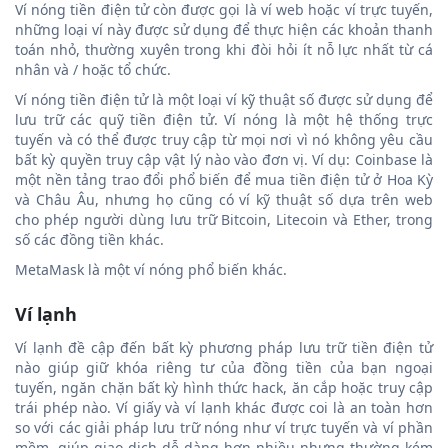
Ví nóng tiền điện tử còn được gọi là ví web hoặc ví trực tuyến,
những loại ví này được sử dụng để thực hiện các khoản thanh
toán nhỏ, thường xuyên trong khi đòi hỏi ít nỗ lực nhất từ cá
nhân và / hoặc tổ chức.
Ví nóng tiền điện tử là một loại ví kỹ thuật số được sử dụng để
lưu trữ các quỹ tiền điện tử. Ví nóng là một hệ thống trực
tuyến và có thể được truy cập từ mọi nơi vì nó không yêu cầu
bất kỳ quyền truy cập vật lý nào vào đơn vị. Ví dụ: Coinbase là
một nền tảng trao đổi phổ biến để mua tiền điện tử ở Hoa Kỳ
và Châu Âu, nhưng họ cũng có ví kỹ thuật số dựa trên web
cho phép người dùng lưu trữ Bitcoin, Litecoin và Ether, trong
số các đồng tiền khác.
MetaMask là một ví nóng phổ biến khác.
Ví lạnh
Ví lạnh đề cập đến bất kỳ phương pháp lưu trữ tiền điện tử
nào giúp giữ khóa riêng tư của đồng tiền của bạn ngoại
tuyến, ngăn chặn bất kỳ hình thức hack, ăn cắp hoặc truy cập
trái phép nào. Ví giấy và ví lạnh khác được coi là an toàn hơn
so với các giải pháp lưu trữ nóng như ví trực tuyến và ví phần
mềm, giúp giao dịch dễ dàng hơn nhiều nhưng thường kém