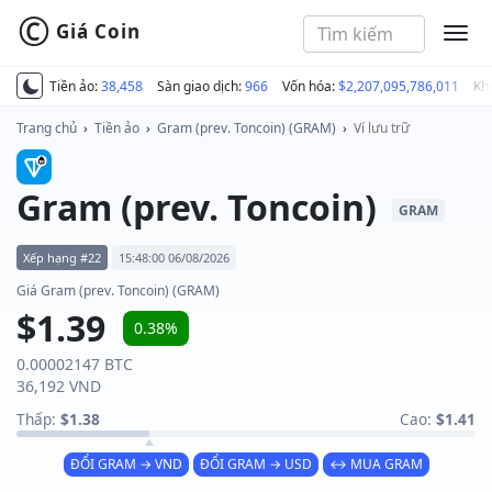
©
Giá Coin
MEN
Tiền ảo:
38,458
Sàn giao dịch:
966
Vốn hóa:
$2,207,095,786,011
Kh
Trang chủ
›
Tiền ảo
›
Gram (prev. Toncoin) (GRAM)
›
Ví lưu trữ
Gram (prev. Toncoin)
GRAM
Xếp hạng #22
15:48:00 06/08/2026
Giá Gram (prev. Toncoin) (GRAM)
$1.39
0.38%
0.00002147 BTC
36,192 VND
Thấp:
$1.38
Cao:
$1.41
ĐỔI GRAM → VND
ĐỔI GRAM → USD
↔ MUA GRAM