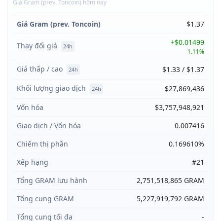
Giá Gram (prev. Toncoin) hôm nay
Giá Gram (prev. Toncoin)
$1.37
+$0.01499
Thay đổi giá
24h
1.11%
Giá thấp / cao
$1.33 / $1.37
24h
Khối lượng giao dịch
$27,869,436
24h
Vốn hóa
$3,757,948,921
Giao dịch / Vốn hóa
0.007416
Chiếm thị phần
0.169610%
Xếp hạng
#21
Tổng GRAM lưu hành
2,751,518,865 GRAM
Tổng cung GRAM
5,227,919,792 GRAM
Tổng cung tối đa
-