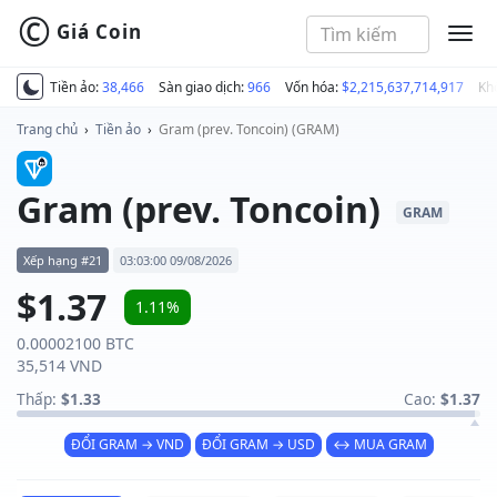
©
Giá Coin
MEN
Tiền ảo:
38,466
Sàn giao dịch:
966
Vốn hóa:
$2,215,637,714,917
Kh
Trang chủ
›
Tiền ảo
›
Gram (prev. Toncoin) (GRAM)
Gram (prev. Toncoin)
GRAM
Xếp hạng #21
03:03:00 09/08/2026
$1.37
1.11%
0.00002100 BTC
35,514 VND
Thấp:
$1.33
Cao:
$1.37
ĐỔI GRAM → VND
ĐỔI GRAM → USD
↔ MUA GRAM