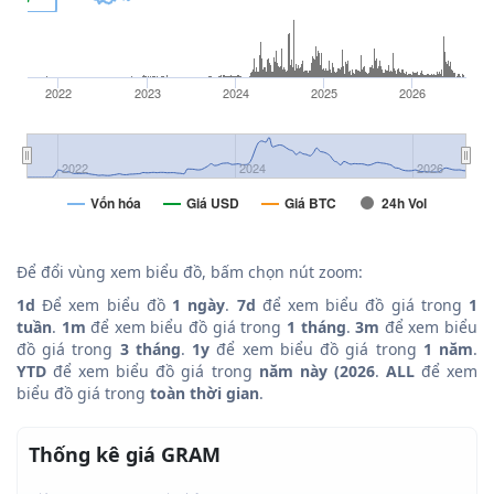
2022
2023
2024
2025
2026
2022
2024
2026
Vốn hóa
Giá USD
Giá BTC
24h Vol
Để đổi vùng xem biểu đồ, bấm chọn nút zoom:
1d
Để xem biểu đồ
1 ngày
.
7d
để xem biểu đồ giá trong
1
tuần
.
1m
để xem biểu đồ giá trong
1 tháng
.
3m
để xem biểu
đồ giá trong
3 tháng
.
1y
để xem biểu đồ giá trong
1 năm
.
YTD
để xem biểu đồ giá trong
năm này (2026
.
ALL
để xem
biểu đồ giá trong
toàn thời gian
.
Thống kê giá GRAM