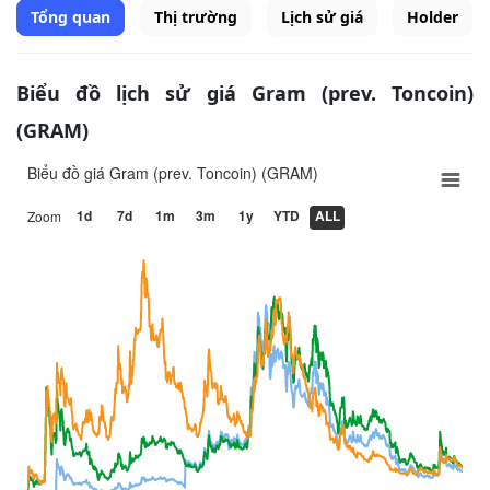
Tổng quan
Thị trường
Lịch sử giá
Holder
Biểu đồ lịch sử giá Gram (prev. Toncoin)
(GRAM)
Biểu đồ giá Gram (prev. Toncoin) (GRAM)
1d
7d
1m
3m
1y
YTD
ALL
Zoom