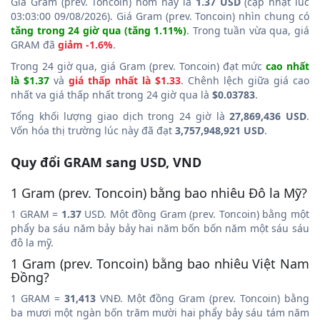
Giá Gram (prev. Toncoin) hôm nay là
1.37 USD
(cập nhật lúc
03:03:00 09/08/2026). Giá Gram (prev. Toncoin) nhìn chung có
tăng trong 24 giờ qua (tăng 1.11%)
. Trong tuần vừa qua, giá
GRAM đã
giảm -1.6%
.
Trong 24 giờ qua, giá Gram (prev. Toncoin) đạt mức
cao nhất
là $1.37
và
giá thấp nhất là $1.33
. Chênh lệch giữa giá cao
nhất va giá thấp nhất trong 24 giờ qua là
$0.03783
.
Tổng khối lượng giao dịch trong 24 giờ là
27,869,436 USD
.
Vốn hóa thị trường lúc này đã đạt
3,757,948,921 USD
.
Quy đổi GRAM sang USD, VND
1 Gram (prev. Toncoin) bằng bao nhiêu Đô la Mỹ?
1 GRAM =
1.37
USD. Một đồng Gram (prev. Toncoin) bằng một
phẩy ba sáu năm bảy bảy hai năm bốn bốn năm một sáu sáu
đô la mỹ.
1 Gram (prev. Toncoin) bằng bao nhiêu Việt Nam
Đồng?
1 GRAM =
31,413
VNĐ. Một đồng Gram (prev. Toncoin) bằng
ba mươi một ngàn bốn trăm mười hai phẩy bảy sáu tám năm