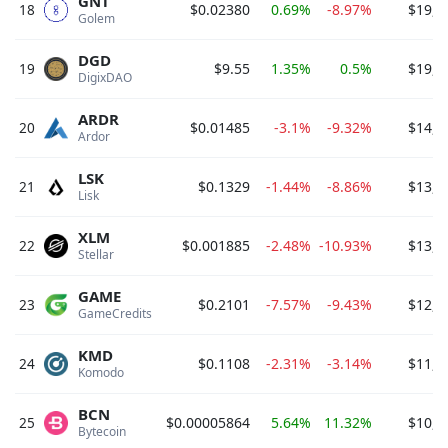
GNT
18
$0.02380
0.69%
-8.97%
$19,5
Golem 
DGD
19
$9.55
1.35%
0.5%
$19,0
DigixDAO 
ARDR
20
$0.01485
-3.1%
-9.32%
$14,8
Ardor 
LSK
21
$0.1329
-1.44%
-8.86%
$13,7
Lisk 
XLM
22
$0.001885
-2.48%
-10.93%
$13,1
Stellar 
GAME
23
$0.2101
-7.57%
-9.43%
$12,7
GameCredits 
KMD
24
$0.1108
-2.31%
-3.14%
$11,1
Komodo 
BCN
25
$0.00005864
5.64%
11.32%
$10,7
Bytecoin 