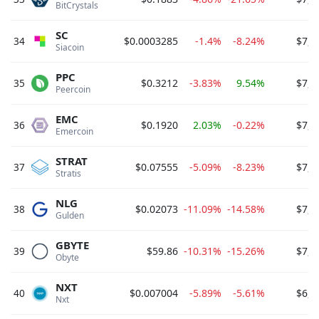
BitCrystals 
SC
34
$0.0003285
-1.4%
-8.24%
$7,7
Siacoin 
PPC
35
$0.3212
-3.83%
9.54%
$7,6
Peercoin 
EMC
36
$0.1920
2.03%
-0.22%
$7,5
Emercoin 
STRAT
37
$0.07555
-5.09%
-8.23%
$7,4
Stratis 
NLG
38
$0.02073
-11.09%
-14.58%
$7,0
Gulden 
GBYTE
39
$59.86
-10.31%
-15.26%
$7,0
Obyte 
NXT
40
$0.007004
-5.89%
-5.61%
$6,9
Nxt 