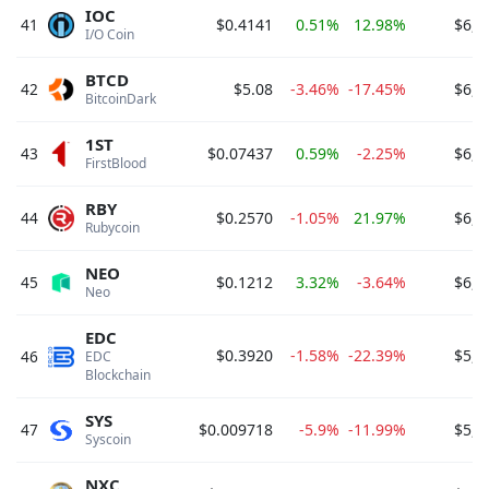
IOC
41
$0.4141
0.51%
12.98%
$6,7
I/O Coin 
BTCD
42
$5.08
-3.46%
-17.45%
$6,5
BitcoinDark 
1ST
43
$0.07437
0.59%
-2.25%
$6,3
FirstBlood 
RBY
44
$0.2570
-1.05%
21.97%
$6,1
Rubycoin 
NEO
45
$0.1212
3.32%
-3.64%
$6,0
Neo 
EDC
$0.3920
-1.58%
-22.39%
$5,3
46
EDC 
Blockchain 
SYS
47
$0.009718
-5.9%
-11.99%
$5,0
Syscoin 
NXC