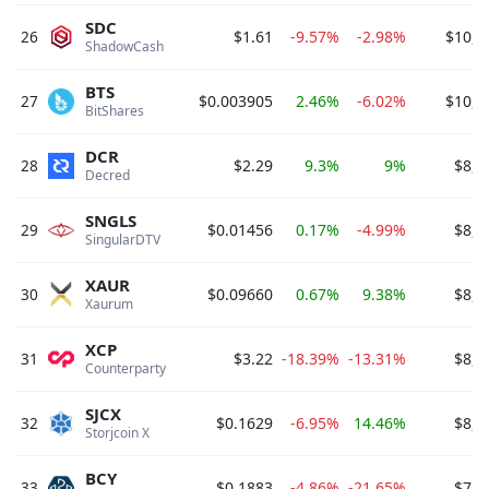
SDC
26
$1.61
-9.57%
-2.98%
$10,6
ShadowCash 
BTS
27
$0.003905
2.46%
-6.02%
$10,0
BitShares 
DCR
28
$2.29
9.3%
9%
$8,9
Decred 
SNGLS
29
$0.01456
0.17%
-4.99%
$8,7
SingularDTV 
XAUR
30
$0.09660
0.67%
9.38%
$8,6
Xaurum 
XCP
31
$3.22
-18.39%
-13.31%
$8,4
Counterparty 
SJCX
32
$0.1629
-6.95%
14.46%
$8,2
Storjcoin X 
BCY
33
$0.1883
-4.86%
-21.65%
$7,7