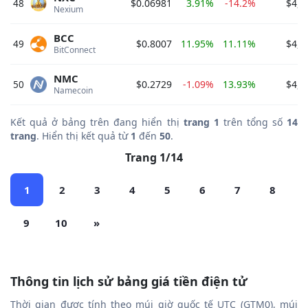
48
$0.06981
3.91%
-14.2%
$4,6
Nexium 
BCC
49
$0.8007
11.95%
11.11%
$4,2
BitConnect 
NMC
50
$0.2729
-1.09%
13.93%
$4,0
Namecoin 
Kết quả ở bảng trên đang hiển thị
trang 1
trên tổng số
14
trang
. Hiển thị kết quả từ
1
đến
50
.
Trang 1/14
1
2
3
4
5
6
7
8
9
10
»
Thông tin lịch sử bảng giá tiền điện tử
Thời gian được tính theo múi giờ quốc tế UTC (GTM0), múi