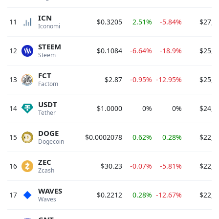
ICN
11
$0.3205
2.51%
-5.84%
$27,8
Iconomi 
STEEM
12
$0.1084
-6.64%
-18.9%
$25,6
Steem 
FCT
13
$2.87
-0.95%
-12.95%
$25,1
Factom 
USDT
14
$1.0000
0%
0%
$24,9
Tether 
DOGE
15
$0.0002078
0.62%
0.28%
$22,4
Dogecoin 
ZEC
16
$30.23
-0.07%
-5.81%
$22,2
Zcash 
WAVES
17
$0.2212
0.28%
-12.67%
$22,1
Waves 