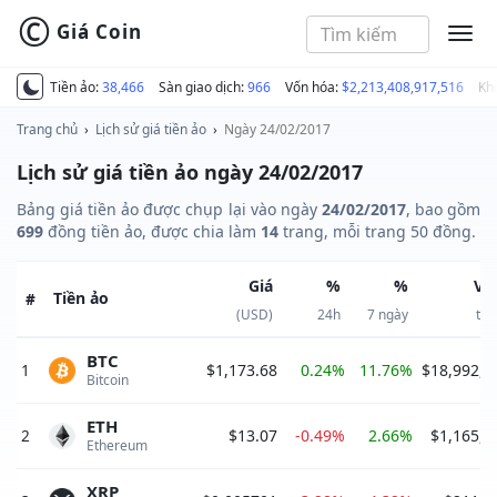
©
Giá Coin
MEN
Tiền ảo:
38,466
Sàn giao dịch:
966
Vốn hóa:
$2,213,408,917,516
Kh
Trang chủ
›
Lịch sử giá tiền ảo
›
Ngày 24/02/2017
Lịch sử giá tiền ảo ngày 24/02/2017
Bảng giá tiền ảo được chụp lại vào ngày
24/02/2017
, bao gồm
699
đồng tiền ảo, được chia làm
14
trang, mỗi trang 50 đồng.
Giá
%
%
Vố
Tiền ảo
#
(USD)
24h
7 ngày
thị
BTC
1
$1,173.68
0.24%
11.76%
$18,992,4
Bitcoin 
ETH
2
$13.07
-0.49%
2.66%
$1,165,7
Ethereum 
XRP