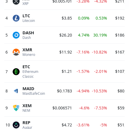
3
$0.005701
-3.28%
-4.32%
$211,7
XRP 
LTC
4
$3.85
0.09%
0.53%
$192,0
Litecoin 
DASH
5
$26.20
4.74%
30.19%
$186,6
Dash 
XMR
6
$11.92
-7.16%
-10.82%
$167,0
Monero 
ETC
$1.21
-1.57%
-2.01%
$107,7
7
Ethereum 
Classic 
MAID
8
$0.1783
-4.94%
-10.53%
$80,6
MaidSafeCoin 
XEM
9
$0.006571
-4.6%
-7.53%
$59,1
NEM 
REP
10
$4.72
-3.61%
-5%
$51,9
Augur 