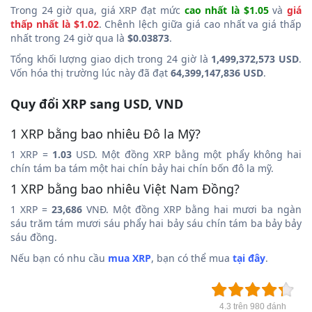
Trong 24 giờ qua, giá XRP đạt mức
cao nhất là $1.05
và
giá
thấp nhất là $1.02
. Chênh lệch giữa giá cao nhất va giá thấp
nhất trong 24 giờ qua là
$0.03873
.
Tổng khối lượng giao dịch trong 24 giờ là
1,499,372,573 USD
.
Vốn hóa thị trường lúc này đã đạt
64,399,147,836 USD
.
Quy đổi XRP sang USD, VND
1 XRP bằng bao nhiêu Đô la Mỹ?
1 XRP =
1.03
USD. Một đồng XRP bằng một phẩy không hai
chín tám ba tám một hai chín bảy hai chín bốn đô la mỹ.
1 XRP bằng bao nhiêu Việt Nam Đồng?
1 XRP =
23,686
VNĐ. Một đồng XRP bằng hai mươi ba ngàn
sáu trăm tám mươi sáu phẩy hai bảy sáu chín tám ba bảy bảy
sáu đồng.
Nếu bạn có nhu cầu
mua XRP
, bạn có thể mua
tại đây
.
4.3 trên 980 đánh