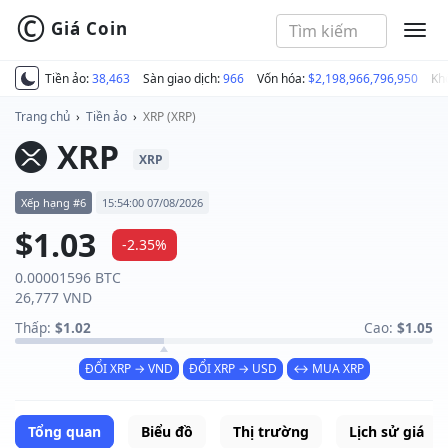
©
Giá Coin
MEN
Tiền ảo:
38,463
Sàn giao dịch:
966
Vốn hóa:
$2,198,966,796,950
Kh
Trang chủ
›
Tiền ảo
›
XRP (XRP)
XRP
XRP
Xếp hạng #6
15:54:00 07/08/2026
$1.03
-2.35%
0.00001596 BTC
26,777 VND
Thấp:
$1.02
Cao:
$1.05
ĐỔI XRP → VND
ĐỔI XRP → USD
↔ MUA XRP
Tổng quan
Biểu đồ
Thị trường
Lịch sử giá