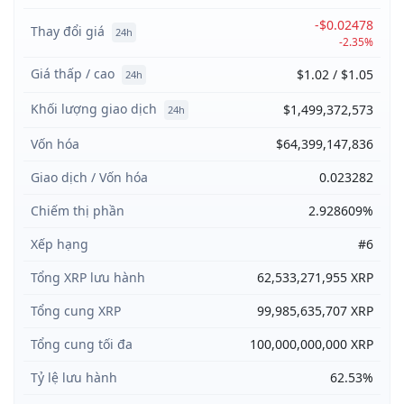
-$0.02478
Thay đổi giá
24h
-2.35%
Giá thấp / cao
$1.02 / $1.05
24h
Khối lượng giao dịch
$1,499,372,573
24h
Vốn hóa
$64,399,147,836
Giao dịch / Vốn hóa
0.023282
Chiếm thị phần
2.928609%
Xếp hạng
#6
Tổng XRP lưu hành
62,533,271,955 XRP
Tổng cung XRP
99,985,635,707 XRP
Tổng cung tối đa
100,000,000,000 XRP
Tỷ lệ lưu hành
62.53%