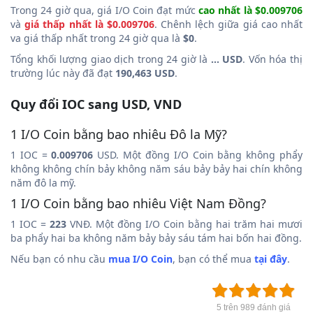
Trong 24 giờ qua, giá I/O Coin đạt mức
cao nhất là $0.009706
và
giá thấp nhất là $0.009706
. Chênh lệch giữa giá cao nhất
va giá thấp nhất trong 24 giờ qua là
$0
.
Tổng khối lượng giao dịch trong 24 giờ là
... USD
. Vốn hóa thị
trường lúc này đã đạt
190,463 USD
.
Quy đổi IOC sang USD, VND
1 I/O Coin bằng bao nhiêu Đô la Mỹ?
1 IOC =
0.009706
USD. Một đồng I/O Coin bằng không phẩy
không không chín bảy không năm sáu bảy bảy hai chín không
năm đô la mỹ.
1 I/O Coin bằng bao nhiêu Việt Nam Đồng?
1 IOC =
223
VNĐ. Một đồng I/O Coin bằng hai trăm hai mươi
ba phẩy hai ba không năm bảy bảy sáu tám hai bốn hai đồng.
Nếu bạn có nhu cầu
mua I/O Coin
, bạn có thể mua
tại đây
.
5 trên 989 đánh giá