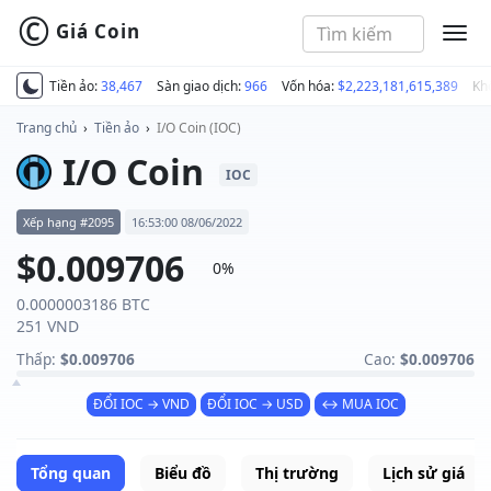
©
Giá Coin
MEN
Tiền ảo:
38,467
Sàn giao dịch:
966
Vốn hóa:
$2,223,181,615,389
Kh
Trang chủ
›
Tiền ảo
›
I/O Coin (IOC)
I/O Coin
IOC
Xếp hạng #2095
16:53:00 08/06/2022
$0.009706
0%
0.0000003186 BTC
251 VND
Thấp:
$0.009706
Cao:
$0.009706
ĐỔI IOC → VND
ĐỔI IOC → USD
↔ MUA IOC
Tổng quan
Biểu đồ
Thị trường
Lịch sử giá