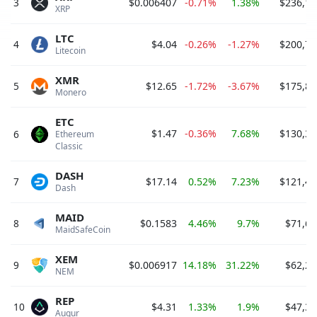
3
$0.006407
-0.71%
1.38%
$236,12
XRP 
LTC
4
$4.04
-0.26%
-1.27%
$200,76
Litecoin 
XMR
5
$12.65
-1.72%
-3.67%
$175,87
Monero 
ETC
$1.47
-0.36%
7.68%
$130,36
6
Ethereum 
Classic 
DASH
7
$17.14
0.52%
7.23%
$121,41
Dash 
MAID
8
$0.1583
4.46%
9.7%
$71,61
MaidSafeCoin 
XEM
9
$0.006917
14.18%
31.22%
$62,25
NEM 
REP
10
$4.31
1.33%
1.9%
$47,37
Augur 