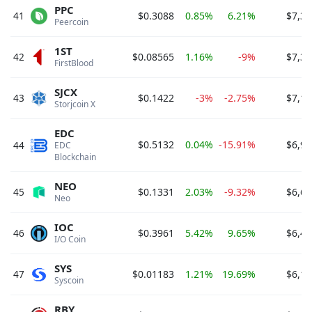
PPC
41
$0.3088
0.85%
6.21%
$7,36
Peercoin 
1ST
42
$0.08565
1.16%
-9%
$7,32
FirstBlood 
SJCX
43
$0.1422
-3%
-2.75%
$7,17
Storjcoin X 
EDC
$0.5132
0.04%
-15.91%
$6,99
44
EDC 
Blockchain 
NEO
45
$0.1331
2.03%
-9.32%
$6,65
Neo 
IOC
46
$0.3961
5.42%
9.65%
$6,46
I/O Coin 
SYS
47
$0.01183
1.21%
19.69%
$6,18
Syscoin 
RBY