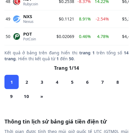
48
$0.2538
-8.37%
14.22%
$6,08
Rubycoin 
NXS
49
$0.1121
8.91%
-2.54%
$5,23
Nexus 
POT
50
$0.02069
0.46%
4.78%
$4,46
PotCoin 
Kết quả ở bảng trên đang hiển thị
trang 1
trên tổng số
14
trang
. Hiển thị kết quả từ
1
đến
50
.
Trang 1/14
1
2
3
4
5
6
7
8
9
10
»
Thông tin lịch sử bảng giá tiền điện tử
Thời gian được tính theo múi giờ quốc tế UTC (GTM0), múi