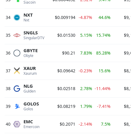
Siacoin 
NXT
34
$0.009194
-4.87%
44.6%
$9,18
Nxt 
SNGLS
35
$0.01530
5.15%
15.74%
$9,18
SingularDTV 
GBYTE
36
$90.21
7.83%
85.28%
$9,02
Obyte 
XAUR
37
$0.09642
-0.23%
15.6%
$8,59
Xaurum 
NLG
38
$0.02518
2.78%
-11.44%
$8,55
Gulden 
GOLOS
39
$0.08219
1.79%
-7.41%
$8,22
Golos 
EMC
40
$0.2071
-2.14%
7.5%
$8,17
Emercoin 