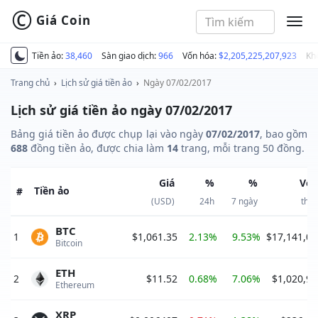
©
Giá Coin
MEN
Tiền ảo:
38,460
Sàn giao dịch:
966
Vốn hóa:
$2,205,225,207,923
Kh
Trang chủ
›
Lịch sử giá tiền ảo
›
Ngày 07/02/2017
Lịch sử giá tiền ảo ngày 07/02/2017
Bảng giá tiền ảo được chụp lại vào ngày
07/02/2017
, bao gồm
688
đồng tiền ảo, được chia làm
14
trang, mỗi trang 50 đồng.
Giá
%
%
Vốn
Tiền ảo
#
(USD)
24h
7 ngày
thị 
BTC
1
$1,061.35
2.13%
9.53%
$17,141,07
Bitcoin 
ETH
2
$11.52
0.68%
7.06%
$1,020,96
Ethereum 
XRP