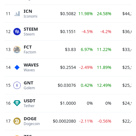
ICN
11
$0.5082
11.98%
24.58%
$44,21
Iconomi 
STEEM
12
$0.1551
-4.5%
-4.2%
$36,01
Steem 
FCT
13
$3.83
6.97%
11.22%
$33,49
Factom 
WAVES
14
$0.2554
-2.49%
11.89%
$25,54
Waves 
GNT
15
$0.03076
0.42%
12.49%
$25,22
Golem 
USDT
16
$1.0000
0%
0%
$24,95
Tether 
DOGE
17
$0.0002080
-2.11%
-0.56%
$22,48
Dogecoin 