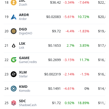
ZEC
18
$36.42
-3.34%
-7.64%
$22,38
Zcash 
ARDR
19
$0.02083
-5.61%
10.72%
$20,80
Ardor 
DGD
20
$9.72
-4.4%
-1.83%
$19,43
DigixDAO 
LSK
21
$0.1653
2.7%
3.85%
$17,00
Lisk 
GAME
22
$0.2699
-3.15%
11.7%
$16,33
GameCredits 
XLM
23
$0.002319
-2.14%
-1.5%
$16,20
Stellar 
KMD
24
$0.1491
-4.61%
0%
$14,99
Komodo 
SDC
25
$1.72
0.92%
18.89%
$11,38
ShadowCash 