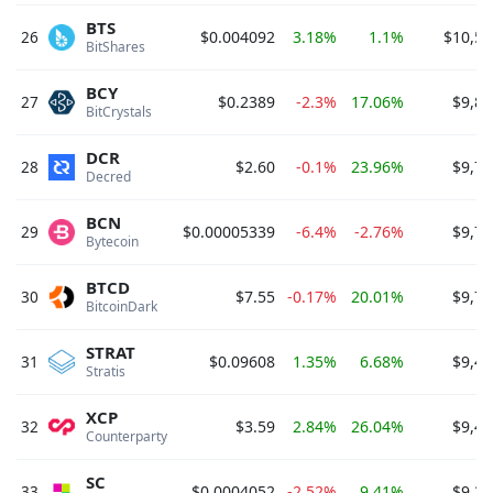
BTS
26
$0.004092
3.18%
1.1%
$10,56
BitShares 
BCY
27
$0.2389
-2.3%
17.06%
$9,88
BitCrystals 
DCR
28
$2.60
-0.1%
23.96%
$9,78
Decred 
BCN
29
$0.00005339
-6.4%
-2.76%
$9,73
Bytecoin 
BTCD
30
$7.55
-0.17%
20.01%
$9,72
BitcoinDark 
STRAT
31
$0.09608
1.35%
6.68%
$9,44
Stratis 
XCP
32
$3.59
2.84%
26.04%
$9,41
Counterparty 
SC
33
$0.0004052
-2.52%
9.41%
$9,34