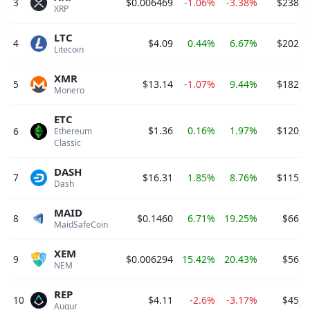
3
$0.006469
-1.06%
-3.38%
$238,4
XRP 
LTC
4
$4.09
0.44%
6.67%
$202,7
Litecoin 
XMR
5
$13.14
-1.07%
9.44%
$182,2
Monero 
ETC
$1.36
0.16%
1.97%
$120,1
6
Ethereum 
Classic 
DASH
7
$16.31
1.85%
8.76%
$115,2
Dash 
MAID
8
$0.1460
6.71%
19.25%
$66,0
MaidSafeCoin 
XEM
9
$0.006294
15.42%
20.43%
$56,6
NEM 
REP
10
$4.11
-2.6%
-3.17%
$45,1
Augur 