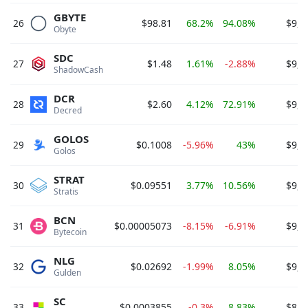
GBYTE
26
$98.81
68.2%
94.08%
$9,8
Obyte 
SDC
27
$1.48
1.61%
-2.88%
$9,8
ShadowCash 
DCR
28
$2.60
4.12%
72.91%
$9,6
Decred 
GOLOS
29
$0.1008
-5.96%
43%
$9,6
Golos 
STRAT
30
$0.09551
3.77%
10.56%
$9,3
Stratis 
BCN
31
$0.00005073
-8.15%
-6.91%
$9,2
Bytecoin 
NLG
32
$0.02692
-1.99%
8.05%
$9,1
Gulden 
SC
33
$0.0003855
-0.3%
8.83%
$8,8