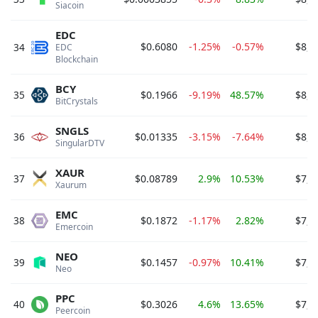
Siacoin 
EDC
$0.6080
-1.25%
-0.57%
$8,2
34
EDC 
Blockchain 
BCY
35
$0.1966
-9.19%
48.57%
$8,1
BitCrystals 
SNGLS
36
$0.01335
-3.15%
-7.64%
$8,0
SingularDTV 
XAUR
37
$0.08789
2.9%
10.53%
$7,8
Xaurum 
EMC
38
$0.1872
-1.17%
2.82%
$7,3
Emercoin 
NEO
39
$0.1457
-0.97%
10.41%
$7,2
Neo 
PPC
40
$0.3026
4.6%
13.65%
$7,2
Peercoin 