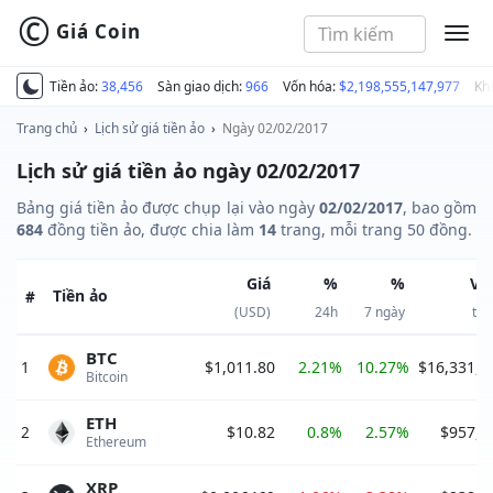
©
Giá Coin
MEN
Tiền ảo:
38,456
Sàn giao dịch:
966
Vốn hóa:
$2,198,555,147,977
Kh
Trang chủ
›
Lịch sử giá tiền ảo
›
Ngày 02/02/2017
Lịch sử giá tiền ảo ngày 02/02/2017
Bảng giá tiền ảo được chụp lại vào ngày
02/02/2017
, bao gồm
684
đồng tiền ảo, được chia làm
14
trang, mỗi trang 50 đồng.
Giá
%
%
Vố
Tiền ảo
#
(USD)
24h
7 ngày
thị
BTC
1
$1,011.80
2.21%
10.27%
$16,331,5
Bitcoin 
ETH
2
$10.82
0.8%
2.57%
$957,7
Ethereum 
XRP