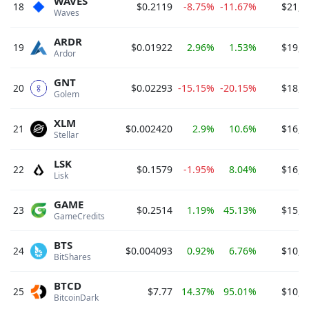
WAVES
18
$0.2119
-8.75%
-11.67%
$21,1
Waves 
ARDR
19
$0.01922
2.96%
1.53%
$19,2
Ardor 
GNT
20
$0.02293
-15.15%
-20.15%
$18,8
Golem 
XLM
21
$0.002420
2.9%
10.6%
$16,7
Stellar 
LSK
22
$0.1579
-1.95%
8.04%
$16,2
Lisk 
GAME
23
$0.2514
1.19%
45.13%
$15,1
GameCredits 
BTS
24
$0.004093
0.92%
6.76%
$10,5
BitShares 
BTCD
25
$7.77
14.37%
95.01%
$10,0
BitcoinDark 