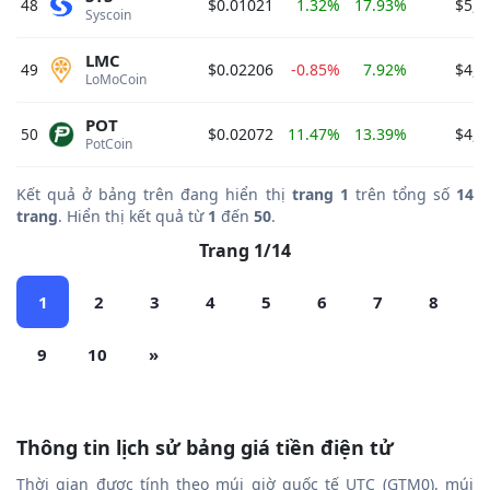
48
$0.01021
1.32%
17.93%
$5,3
Syscoin 
LMC
49
$0.02206
-0.85%
7.92%
$4,6
LoMoCoin 
POT
50
$0.02072
11.47%
13.39%
$4,4
PotCoin 
Kết quả ở bảng trên đang hiển thị
trang 1
trên tổng số
14
trang
. Hiển thị kết quả từ
1
đến
50
.
Trang 1/14
1
2
3
4
5
6
7
8
9
10
»
Thông tin lịch sử bảng giá tiền điện tử
Thời gian được tính theo múi giờ quốc tế UTC (GTM0), múi