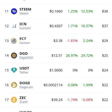
STEEM
11
$0.1660
1.25%
12.53%
$38,4
Steem 
ICN
12
$0.4307
1.71%
10.57%
$37,4
Iconomi 
FCT
13
$3.38
-1.83%
2.24%
$29,6
Factom 
DGD
14
$12.51
26.97%
29.72%
$25,0
DigixDAO 
USDT
15
$1.0000
0%
0%
$24,9
Tether 
DOGE
16
$0.0002114
0.08%
1.99%
$22,8
Dogecoin 
ZEC
17
$39.24
-1.74%
-0.08%
$22,7
Zcash 