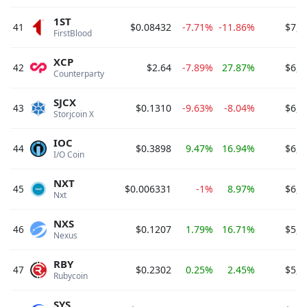
1ST
41
$0.08432
-7.71%
-11.86%
$7,2
FirstBlood 
XCP
42
$2.64
-7.89%
27.87%
$6,9
Counterparty 
SJCX
43
$0.1310
-9.63%
-8.04%
$6,6
Storjcoin X 
IOC
44
$0.3898
9.47%
16.94%
$6,3
I/O Coin 
NXT
45
$0.006331
-1%
8.97%
$6,3
Nxt 
NXS
46
$0.1207
1.79%
16.71%
$5,6
Nexus 
RBY
47
$0.2302
0.25%
2.45%
$5,5
Rubycoin 
SYS