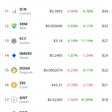
ICN
11
$0.3953
-0.94%
9.78%
$34,3
Iconomi 
XEM
12
$0.003696
0.69%
0.11%
$33,2
NEM 
FCT
13
$3.16
8.18%
11.14%
$27,6
Factom 
WAVES
14
$0.2495
1.67%
-1.24%
$24,9
Waves 
DOGE
15
$0.0002074
-0.23%
0.11%
$22,3
Dogecoin 
ZEC
16
$43.31
-0.78%
-2.13%
$21,6
Zcash 
GNT
17
$0.02305
-1.42%
41.89%
$18,9
Golem 