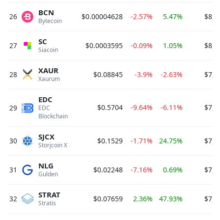
BCN
26
$0.00004628
-2.57%
5.47%
$8,4
Bytecoin 
SC
27
$0.0003595
-0.09%
1.05%
$8,1
Siacoin 
XAUR
28
$0.08845
-3.9%
-2.63%
$7,8
Xaurum 
EDC
$0.5704
-9.64%
-6.11%
$7,7
29
EDC 
Blockchain 
SJCX
30
$0.1529
-1.71%
24.75%
$7,7
Storjcoin X 
NLG
31
$0.02248
-7.16%
0.69%
$7,6
Gulden 
STRAT
32
$0.07659
2.36%
47.93%
$7,5
Stratis 