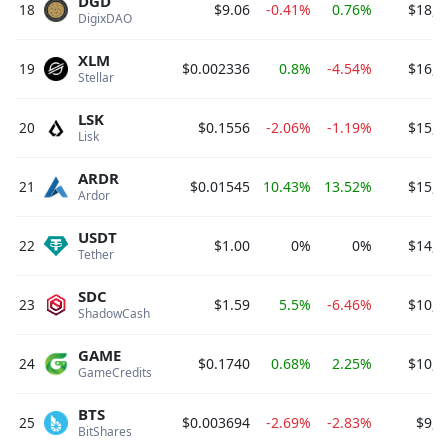
DGD
18
$9.06
-0.41%
0.76%
$18,1
DigixDAO 
XLM
19
$0.002336
0.8%
-4.54%
$16,1
Stellar 
LSK
20
$0.1556
-2.06%
-1.19%
$15,8
Lisk 
ARDR
21
$0.01545
10.43%
13.52%
$15,4
Ardor 
USDT
22
$1.00
0%
0%
$14,9
Tether 
SDC
23
$1.59
5.5%
-6.46%
$10,5
ShadowCash 
GAME
24
$0.1740
0.68%
2.25%
$10,4
GameCredits 
BTS
25
$0.003694
-2.69%
-2.83%
$9,5
BitShares 