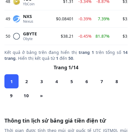
48
$1.31
-3.34%
-8.87%
$3,9
YbCoin 
NXS
49
$0.08401
-0.39%
7.39%
$3,8
Nexus 
GBYTE
50
$38.21
-0.45%
81.87%
$3,8
Obyte 
Kết quả ở bảng trên đang hiển thị
trang 1
trên tổng số
14
trang
. Hiển thị kết quả từ
1
đến
50
.
Trang 1/14
1
2
3
4
5
6
7
8
9
10
»
Thông tin lịch sử bảng giá tiền điện tử
Thời gian được tính theo múi giờ quốc tế UTC (GTM0), múi