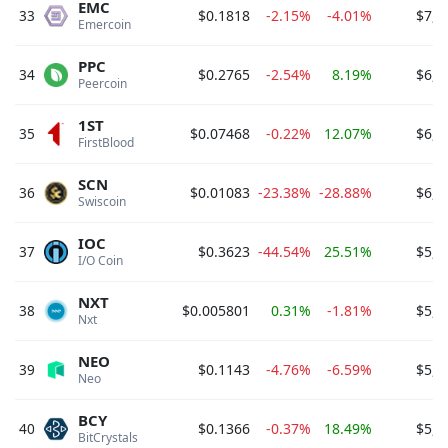
EMC
33
$0.1818
-2.15%
-4.01%
$7,1
Emercoin 
PPC
34
$0.2765
-2.54%
8.19%
$6,5
Peercoin 
1ST
35
$0.07468
-0.22%
12.07%
$6,3
FirstBlood 
SCN
36
$0.01083
-23.38%
-28.88%
$6,0
Swiscoin 
IOC
37
$0.3623
-44.54%
25.51%
$5,9
I/O Coin 
NXT
38
$0.005801
0.31%
-1.81%
$5,7
Nxt 
NEO
39
$0.1143
-4.76%
-6.59%
$5,7
Neo 
BCY
40
$0.1366
-0.37%
18.49%
$5,6
BitCrystals 