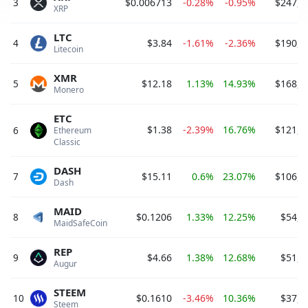
3
$0.006713
-0.28%
-0.95%
$247,4
XRP 
LTC
4
$3.84
-1.61%
-2.36%
$190,0
Litecoin 
XMR
5
$12.18
1.13%
14.93%
$168,1
Monero 
ETC
$1.38
-2.39%
16.76%
$121,8
6
Ethereum 
Classic 
DASH
7
$15.11
0.6%
23.07%
$106,4
Dash 
MAID
8
$0.1206
1.33%
12.25%
$54,5
MaidSafeCoin 
REP
9
$4.66
1.38%
12.68%
$51,2
Augur 
STEEM
10
$0.1610
-3.46%
10.36%
$37,2
Steem 