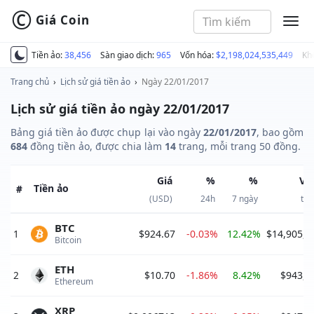
©
Giá Coin
MEN
Tiền ảo:
38,456
Sàn giao dịch:
965
Vốn hóa:
$2,198,024,535,449
Kh
Trang chủ
›
Lịch sử giá tiền ảo
›
Ngày 22/01/2017
Lịch sử giá tiền ảo ngày 22/01/2017
Bảng giá tiền ảo được chụp lại vào ngày
22/01/2017
, bao gồm
684
đồng tiền ảo, được chia làm
14
trang, mỗi trang 50 đồng.
Giá
%
%
Vố
Tiền ảo
#
(USD)
24h
7 ngày
thị
BTC
1
$924.67
-0.03%
12.42%
$14,905,4
Bitcoin 
ETH
2
$10.70
-1.86%
8.42%
$943,5
Ethereum 
XRP