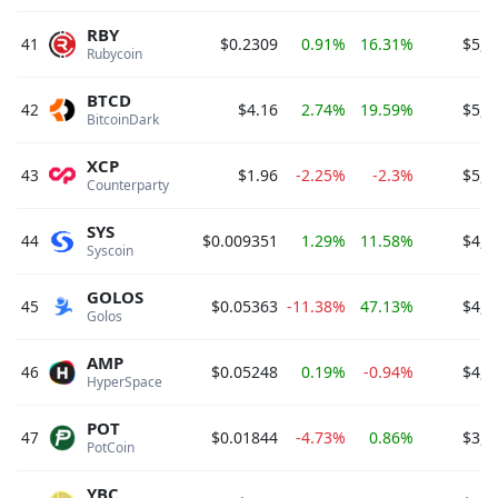
RBY
41
$0.2309
0.91%
16.31%
$5,5
Rubycoin 
BTCD
42
$4.16
2.74%
19.59%
$5,3
BitcoinDark 
XCP
43
$1.96
-2.25%
-2.3%
$5,1
Counterparty 
SYS
44
$0.009351
1.29%
11.58%
$4,8
Syscoin 
GOLOS
45
$0.05363
-11.38%
47.13%
$4,6
Golos 
AMP
46
$0.05248
0.19%
-0.94%
$4,3
HyperSpace 
POT
47
$0.01844
-4.73%
0.86%
$3,9
PotCoin 
YBC