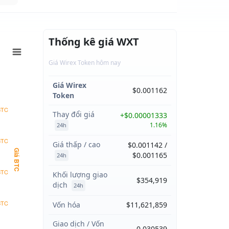
Thống kê giá WXT
Giá Wirex Token hôm nay
Giá Wirex
$0.001162
Token
BTC
Thay đổi giá
+$0.00001333
1.16%
24h
BTC
Giá thấp / cao
$0.001142 /
Giá BTC
$0.001165
24h
BTC
Khối lượng giao
$354,919
dịch
24h
BTC
Vốn hóa
$11,621,859
Giao dịch / Vốn
0.030539