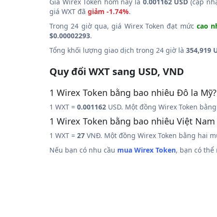
Giá Wirex Token hôm nay là
0.001162 USD
(cập nhậ
giá WXT đã
giảm -1.74%
.
Trong 24 giờ qua, giá Wirex Token đạt mức
cao n
$0.00002293
.
Tổng khối lượng giao dịch trong 24 giờ là
354,919 
Quy đổi WXT sang USD, VND
1 Wirex Token bằng bao nhiêu Đô la Mỹ?
1 WXT =
0.001162
USD. Một đồng Wirex Token bằng 
1 Wirex Token bằng bao nhiêu Việt Nam
1 WXT =
27
VNĐ. Một đồng Wirex Token bằng hai mư
Nếu bạn có nhu cầu
mua Wirex Token
, bạn có th