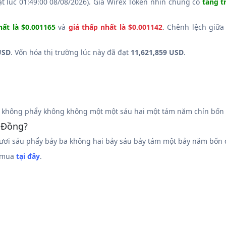
t lúc 01:49:00 08/08/2026). Giá Wirex Token nhìn chung có
tăng t
hất là $0.001165
và
giá thấp nhất là $0.001142
. Chênh lệch giữa
USD
. Vốn hóa thị trường lúc này đã đạt
11,621,859 USD
.
không phẩy không không một một sáu hai một tám năm chín bốn b
 Đồng?
ơi sáu phẩy bảy ba không hai bảy sáu bảy tám một bảy năm bốn 
ể mua
tại đây
.