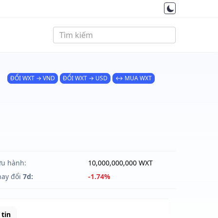
ĐỔI WXT → VND
ĐỔI WXT → USD
↔ MUA WXT
ưu hành:
10,000,000,000 WXT
hay đổi
7d:
-1.74%
tin