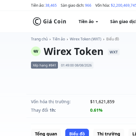
Tiền ảo:
38,465
Sàn giao dịch:
966
Vốn hóa:
$2,200,469,74
©
Giá Coin
Tiền ảo
Sàn giao dị
Trang chủ
›
Tiền ảo
›
Wirex Token (WXT)
›
Biểu đồ
Wirex Token
WXT
Xếp hạng #841
01:49:00 08/08/2026
Vốn hóa thị trường:
$11,621,859
Thay đổi
1h:
0.61%
Tổng quan
Biểu đồ
Thị trường
L