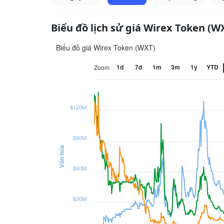
Biểu đồ lịch sử giá Wirex Token (W
Biểu đồ giá Wirex Token (WXT)
1d
7d
1m
3m
1y
YTD
Zoom
$120M
$90M
Vốn hóa
$60M
$30M