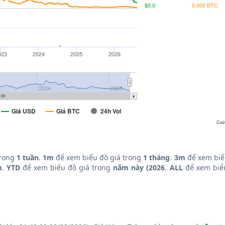
$0.0
0.000 BTC
023
2024
2025
2026
2024
2026
Giá USD
Giá BTC
24h Vol
Coi
trong
1 tuần
.
1m
để xem biểu đồ giá trong
1 tháng
.
3m
để xem biể
m
.
YTD
để xem biểu đồ giá trong
năm này (2026
.
ALL
để xem biểu