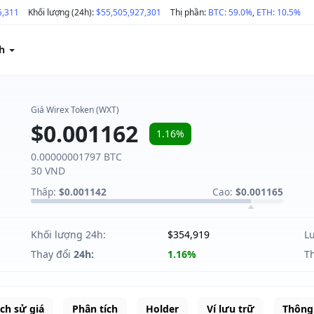
5,311
Khối lượng (24h):
$55,505,927,301
Thị phần:
BTC: 59.0%
,
ETH: 10.5%
ch
Giá Wirex Token (WXT)
$0.001162
1.16%
0.00000001797 BTC
30 VND
Thấp:
$0.001142
Cao:
$0.001165
Khối lượng 24h:
$354,919
L
Thay đổi
24h:
1.16%
T
ịch sử giá
Phân tích
Holder
Ví lưu trữ
Thông 