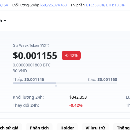
4,154
Khối lượng (24h):
$50,726,374,453
Thị phần:
BTC: 58.8%
,
ETH: 10.5%
ch
Giá Wirex Token (WXT)
$0.001155
-0.42%
0.00000001800 BTC
30 VND
Thấp:
$0.001146
Cao:
$0.001168
Khối lượng 24h:
$342,353
L
Thay đổi
24h:
-0.42%
T
ịch sử giá
Phân tích
Holder
Ví lưu trữ
Thông 