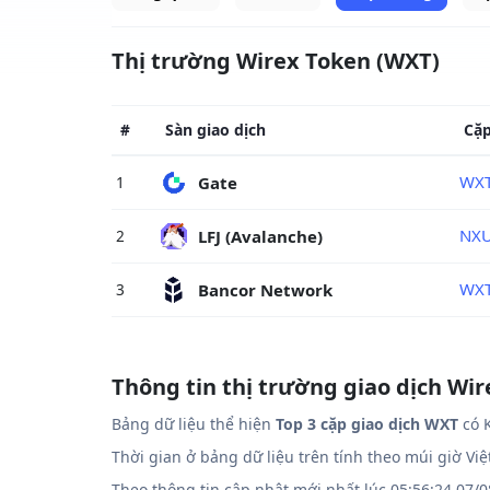
Thị trường Wirex Token (WXT)
#
Sàn giao dịch
Cặ
WX
Gate
1
NX
LFJ (Avalanche)
2
WX
Bancor Network
3
Thông tin thị trường giao dịch Wi
Bảng dữ liệu thể hiện
Top 3 cặp giao dịch WXT
có K
Thời gian ở bảng dữ liệu trên tính theo múi giờ Vi
Theo thông tin cập nhật mới nhất lúc 05:56:24 07/0