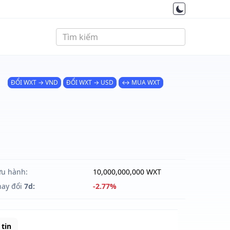
ĐỔI WXT → VND
ĐỔI WXT → USD
↔ MUA WXT
ưu hành:
10,000,000,000 WXT
hay đổi
7d:
-2.77%
tin