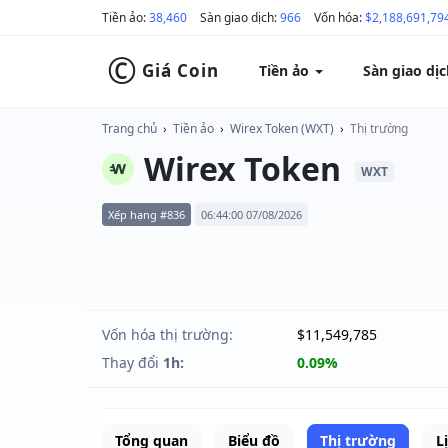
Tiền ảo:
38,460
Sàn giao dịch:
966
Vốn hóa:
$2,188,691,79
©
Giá Coin
Tiền ảo
Sàn giao dị
Trang chủ
›
Tiền ảo
›
Wirex Token (WXT)
›
Thị trường
Wirex Token
WXT
Xếp hạng #836
06:44:00 07/08/2026
Vốn hóa thị trường:
$11,549,785
Thay đổi
1h:
0.09%
Tổng quan
Biểu đồ
Thị trường
L