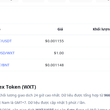
p
Giá
Khối lượn
T/USDT
$0.001155
USD/WXT
$1.00
T/BNT
$0.001148
rex Token (WXT)
hối lượng giao dịch 24 giờ cao nhất. Dữ liệu được tổng hợp từ
966
ệt Nam là GMT+7. Dữ liệu được cập nhật 5 phút / lần.
8/2026, cặp giao dịch
WXT/USDT
tại sàn
Gate
đang có khối lượng g