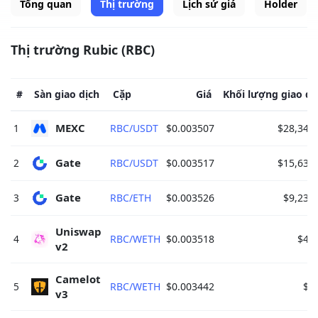
Tổng quan
Thị trường
Lịch sử giá
Holder
Thị trường Rubic (RBC)
#
Sàn giao dịch
Cặp
Giá
Khối lượng giao dị
MEXC 
1
RBC/USDT
$0.003507
$28,344
Gate 
2
RBC/USDT
$0.003517
$15,634
Gate 
3
RBC/ETH
$0.003526
$9,230
Uniswap 
4
RBC/WETH
$0.003518
$49
v2 
Camelot 
5
RBC/WETH
$0.003442
$1
v3 