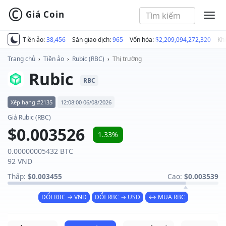
©
Giá Coin
MEN
Tiền ảo:
38,456
Sàn giao dịch:
965
Vốn hóa:
$2,209,094,272,320
Kh
Trang chủ
›
Tiền ảo
›
Rubic (RBC)
›
Thị trường
Rubic
RBC
Xếp hạng #2135
12:08:00 06/08/2026
Giá Rubic (RBC)
$0.003526
1.33%
0.00000005432 BTC
92 VND
Thấp:
$0.003455
Cao:
$0.003539
ĐỔI RBC → VND
ĐỔI RBC → USD
↔ MUA RBC