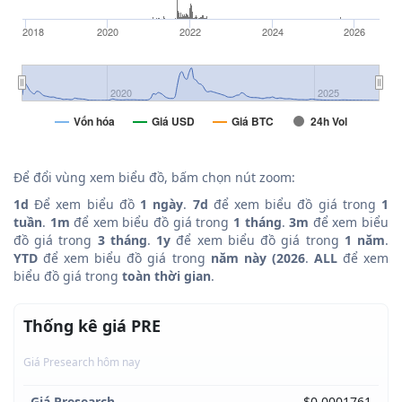
2018
2020
2022
2024
2026
2020
2025
Vốn hóa
Giá USD
Giá BTC
24h Vol
Để đổi vùng xem biểu đồ, bấm chọn nút zoom:
1d
Để xem biểu đồ
1 ngày
.
7d
để xem biểu đồ giá trong
1
tuần
.
1m
để xem biểu đồ giá trong
1 tháng
.
3m
để xem biểu
đồ giá trong
3 tháng
.
1y
để xem biểu đồ giá trong
1 năm
.
YTD
để xem biểu đồ giá trong
năm này (2026
.
ALL
để xem
biểu đồ giá trong
toàn thời gian
.
Thống kê giá PRE
Giá Presearch hôm nay
Giá Presearch
$0.0001761