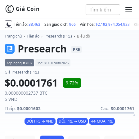
©
Giá Coin
MEN
Tiền ảo:
38,463
Sàn giao dịch:
966
Vốn hóa:
$2,192,974,054,933
Kh
Trang chủ
›
Tiền ảo
›
Presearch (PRE)
›
Biểu đồ
Presearch
PRE
Xếp hạng #3107
15:18:00 07/08/2026
Giá Presearch (PRE)
$0.0001761
9.72%
0.000000002737 BTC
5 VND
Thấp:
$0.0001602
Cao:
$0.0001761
ĐỔI PRE → VND
ĐỔI PRE → USD
↔ MUA PRE