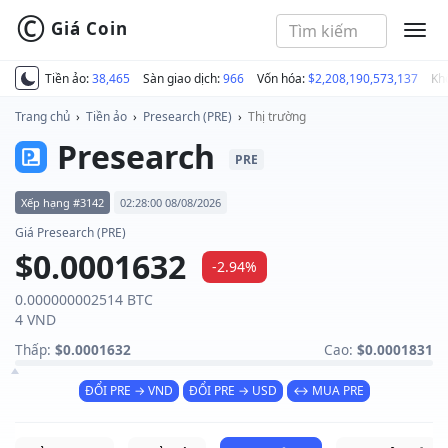
©
Giá Coin
MEN
Tiền ảo:
38,465
Sàn giao dịch:
966
Vốn hóa:
$2,208,190,573,137
Kh
Trang chủ
›
Tiền ảo
›
Presearch (PRE)
›
Thị trường
Presearch
PRE
Xếp hạng #3142
02:28:00 08/08/2026
Giá Presearch (PRE)
$0.0001632
-2.94%
0.000000002514 BTC
4 VND
Thấp:
$0.0001632
Cao:
$0.0001831
ĐỔI PRE → VND
ĐỔI PRE → USD
↔ MUA PRE