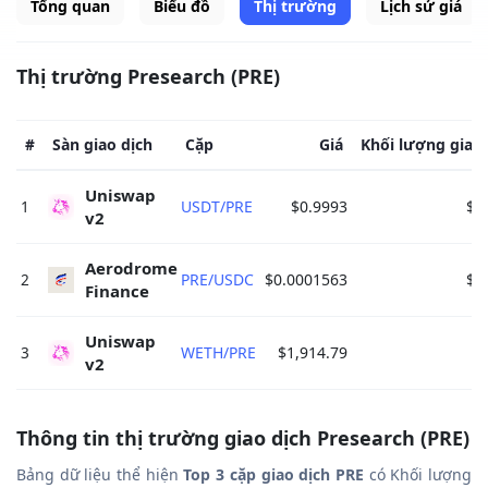
Tổng quan
Biểu đồ
Thị trường
Lịch sử giá
Thị trường Presearch (PRE)
#
Sàn giao dịch
Cặp
Giá
Khối lượng giao 
Uniswap 
1
USDT/PRE
$0.9993
$2
v2 
Aerodrome 
2
PRE/USDC
$0.0001563
$1
Finance 
Uniswap 
3
WETH/PRE
$1,914.79
v2 
Thông tin thị trường giao dịch Presearch (PRE)
Bảng dữ liệu thể hiện
Top 3 cặp giao dịch PRE
có Khối lượng