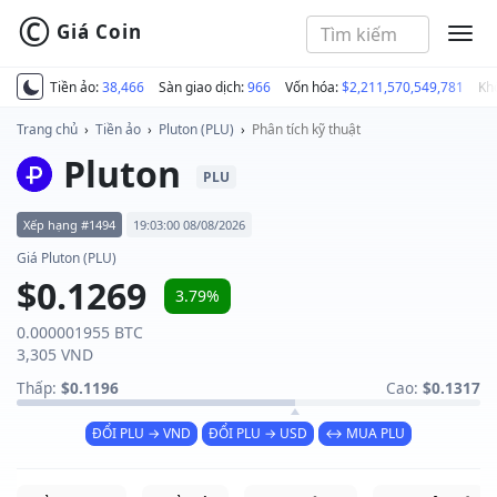
©
Giá Coin
MEN
Tiền ảo:
38,466
Sàn giao dịch:
966
Vốn hóa:
$2,211,570,549,781
Kh
Trang chủ
›
Tiền ảo
›
Pluton (PLU)
›
Phân tích kỹ thuật
Pluton
PLU
Xếp hạng #1494
19:03:00 08/08/2026
Giá Pluton (PLU)
$0.1269
3.79%
0.000001955 BTC
3,305 VND
Thấp:
$0.1196
Cao:
$0.1317
ĐỔI PLU → VND
ĐỔI PLU → USD
↔ MUA PLU