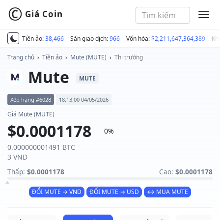
©
Giá Coin
MEN
Tiền ảo:
38,466
Sàn giao dịch:
966
Vốn hóa:
$2,211,647,364,389
Kh
Trang chủ
›
Tiền ảo
›
Mute (MUTE)
›
Thị trường
Mute
MUTE
Xếp hạng #6028
18:13:00 04/05/2026
Giá Mute (MUTE)
$0.0001178
0%
0.000000001491 BTC
3 VND
Thấp:
$0.0001178
Cao:
$0.0001178
ĐỔI MUTE → VND
ĐỔI MUTE → USD
↔ MUA MUTE