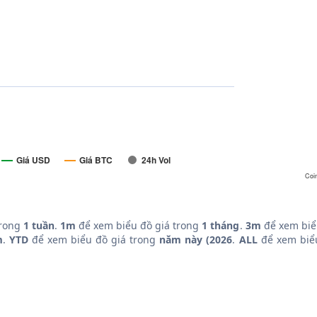
Giá USD
Giá BTC
24h Vol
Coi
trong
1 tuần
.
1m
để xem biểu đồ giá trong
1 tháng
.
3m
để xem biể
m
.
YTD
để xem biểu đồ giá trong
năm này (2026
.
ALL
để xem biểu