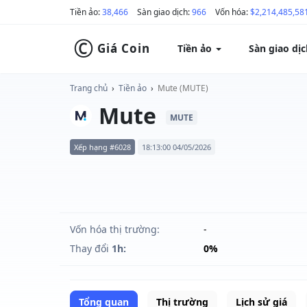
Tiền ảo:
38,466
Sàn giao dịch:
966
Vốn hóa:
$2,214,485,58
©
Giá Coin
Tiền ảo
Sàn giao dị
Trang chủ
›
Tiền ảo
›
Mute (MUTE)
Mute
MUTE
Xếp hạng #6028
18:13:00 04/05/2026
Vốn hóa thị trường:
-
Thay đổi
1h:
0%
Tổng quan
Thị trường
Lịch sử giá