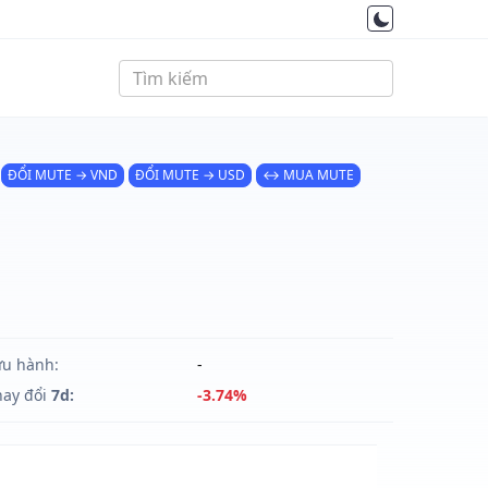
ĐỔI MUTE → VND
ĐỔI MUTE → USD
↔ MUA MUTE
ưu hành:
-
hay đổi
7d:
-3.74%