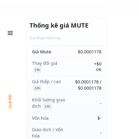
Thống kê giá MUTE
Giá Mute hôm nay
Giá Mute
$0.0001178
Thay đổi giá
+$0
0%
24h
Giá thấp / cao
$0.0001178 /
$0.0001178
24h
Giá BTC
Khối lượng giao
-
dịch
24h
Vốn hóa
$-
Giao dịch / Vốn
-
hóa