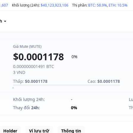
1,607
Khối lượng (24h):
$40,123,923,106
Thị phần:
BTC: 58.9%
,
ETH: 10.5%
ch
Giá Mute (MUTE)
$0.0001178
0%
0.000000001491 BTC
3 VND
Thấp:
$0.0001178
Cao:
$0.0001178
Khối lượng 24h:
-
L
Thay đổi
24h:
0%
T
Holder
Ví lưu trữ
Thông tin