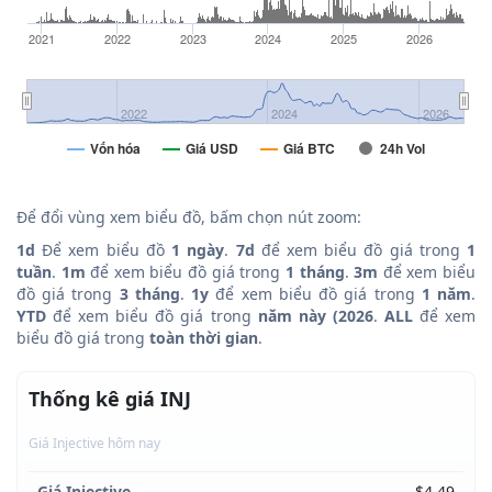
2021
2022
2023
2024
2025
2026
2022
2024
2026
Vốn hóa
Giá USD
Giá BTC
24h Vol
Để đổi vùng xem biểu đồ, bấm chọn nút zoom:
1d
Để xem biểu đồ
1 ngày
.
7d
để xem biểu đồ giá trong
1
tuần
.
1m
để xem biểu đồ giá trong
1 tháng
.
3m
để xem biểu
đồ giá trong
3 tháng
.
1y
để xem biểu đồ giá trong
1 năm
.
YTD
để xem biểu đồ giá trong
năm này (2026
.
ALL
để xem
biểu đồ giá trong
toàn thời gian
.
Thống kê giá INJ
Giá Injective hôm nay
Giá Injective
$4.49