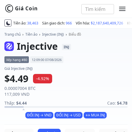
©
Giá Coin
MEN
Tiền ảo:
38,463
Sàn giao dịch:
966
Vốn hóa:
$2,187,640,409,726
Kh
Trang chủ
›
Tiền ảo
›
Injective (INJ)
›
Biểu đồ
Injective
INJ
Xếp hạng #80
12:09:00 07/08/2026
Giá Injective (INJ)
$4.49
-4.92%
0.00007004 BTC
117,009 VND
Thấp:
$4.44
Cao:
$4.78
ĐỔI INJ → VND
ĐỔI INJ → USD
↔ MUA INJ