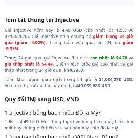
Tóm tắt thông tin Injective
Giá Injective hôm nay là
4.49 USD
(cập nhật lúc 12:09:00
07/08/2026). Giá Injective nhìn chung có
giảm trong 24 giờ
qua (giảm -4.92%)
. Trong tuần vừa qua, giá INJ đã
giảm
-9.33%
.
Trong 24 giờ qua, giá Injective đạt mức
cao nhất là $4.78
và
giá thấp nhất là $4.44
. Chênh lệch giữa giá cao nhất va giá
thấp nhất trong 24 giờ qua là
$0.3367
.
Tổng khối lượng giao dịch trong 24 giờ là
51,084,278 USD
.
Vốn hóa thị trường lúc này đã đạt
449,039,683 USD
.
Quy đổi INJ sang USD, VND
1 Injective bằng bao nhiêu Đô la Mỹ?
1 INJ =
4.49
USD. Một đồng Injective bằng bốn phẩy bốn chín
một bảy không một bốn sáu sáu bốn bảy chín đô la mỹ.
1 Injective bằng bao nhiêu Việt Nam Đồng?