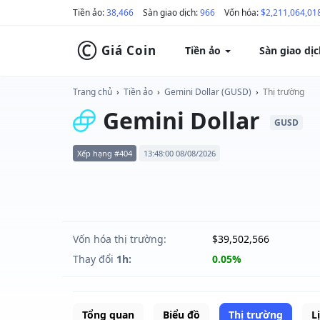
Tiền ảo:
38,466
Sàn giao dịch:
966
Vốn hóa:
$2,211,064,01
©
Giá Coin
Tiền ảo
Sàn giao dị
Trang chủ
›
Tiền ảo
›
Gemini Dollar (GUSD)
›
Thị trường
Gemini Dollar
GUSD
Xếp hạng #404
13:48:00 08/08/2026
Vốn hóa thị trường:
$39,502,566
Thay đổi
1h:
0.05%
Tổng quan
Biểu đồ
Thị trường
L