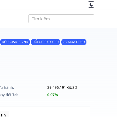
ĐỔI GUSD → VND
ĐỔI GUSD → USD
↔ MUA GUSD
ưu hành:
39,496,191 GUSD
hay đổi
7d:
0.07%
tin