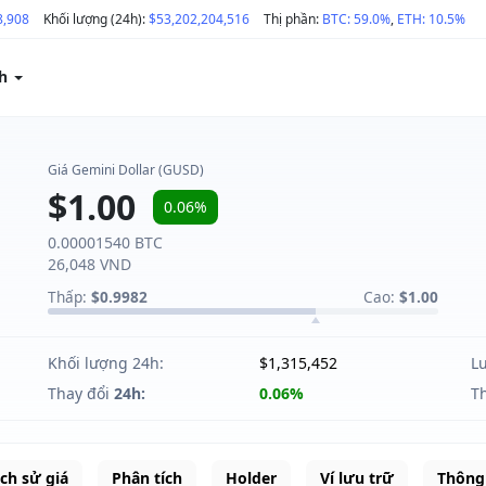
8,908
Khối lượng (24h):
$53,202,204,516
Thị phần:
BTC: 59.0%
,
ETH: 10.5%
ch
Giá Gemini Dollar (GUSD)
$1.00
0.06%
0.00001540 BTC
26,048 VND
Thấp:
$0.9982
Cao:
$1.00
Khối lượng 24h:
$1,315,452
L
Thay đổi
24h:
0.06%
T
ịch sử giá
Phân tích
Holder
Ví lưu trữ
Thông 