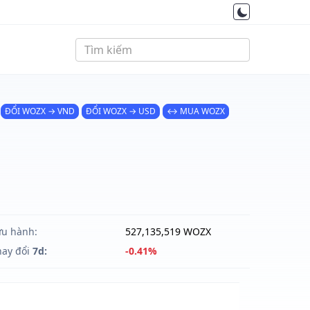
ĐỔI WOZX → VND
ĐỔI WOZX → USD
↔ MUA WOZX
ưu hành:
527,135,519 WOZX
hay đổi
7d:
-0.41%