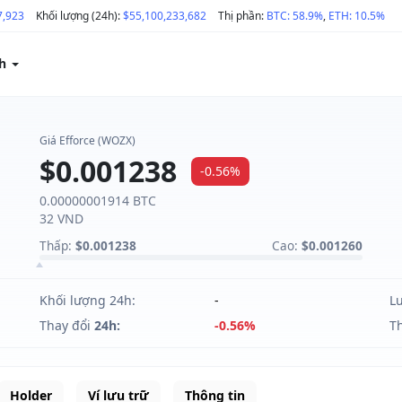
7,923
Khối lượng (24h):
$55,100,233,682
Thị phần:
BTC: 58.9%
,
ETH: 10.5%
ch
Giá Efforce (WOZX)
$0.001238
-0.56%
0.00000001914 BTC
32 VND
Thấp:
$0.001238
Cao:
$0.001260
Khối lượng 24h:
-
L
Thay đổi
24h:
-0.56%
T
Holder
Ví lưu trữ
Thông tin