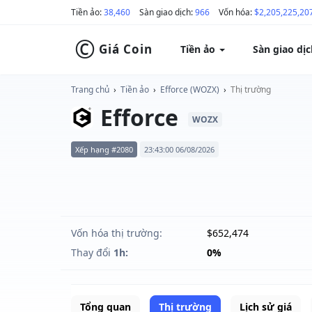
Tiền ảo:
38,460
Sàn giao dịch:
966
Vốn hóa:
$2,205,225,20
©
Giá Coin
Tiền ảo
Sàn giao dị
Trang chủ
›
Tiền ảo
›
Efforce (WOZX)
›
Thị trường
Efforce
WOZX
Xếp hạng #2080
23:43:00 06/08/2026
Vốn hóa thị trường:
$652,474
Thay đổi
1h:
0%
Tổng quan
Thị trường
Lịch sử giá