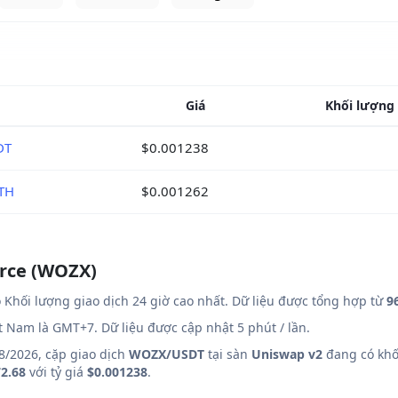
Giá
Khối lượng 
DT
$0.001238
TH
$0.001262
orce (WOZX)
 Khối lượng giao dịch 24 giờ cao nhất. Dữ liệu được tổng hợp từ
9
ệt Nam là GMT+7. Dữ liệu được cập nhật 5 phút / lần.
8/2026, cặp giao dịch
WOZX/USDT
tại sàn
Uniswap v2
đang có khối
2.68
với tỷ giá
$0.001238
.