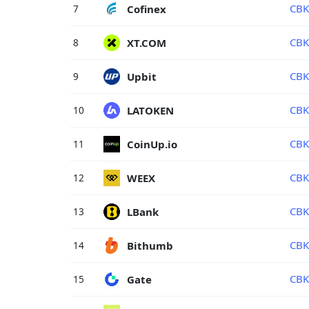
CBK
Cofinex
7
CBK
XT.COM
8
CB
Upbit
9
CBK
LATOKEN
10
CBK
CoinUp.io
11
CBK
WEEX
12
CBK
LBank
13
CB
Bithumb
14
CBK
Gate
15