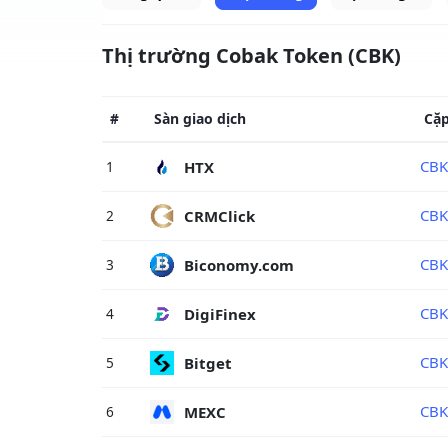
Thị trường Cobak Token (CBK)
#
Sàn giao dịch
Cặ
CBK
HTX
1
CBK
CRMClick
2
CBK
Biconomy.com
3
CBK
DigiFinex
4
CBK
Bitget
5
CBK
MEXC
6