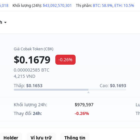
6,018
Khối lượng (24h):
$43,092,570,301
Thị phần:
BTC: 58.9%
,
ETH: 10.5%
ch
Giá Cobak Token (CBK)
$0.1679
-0.26%
0.000002585 BTC
4,215 VND
Thấp:
$0.1653
Cao:
$0.1693
Khối lượng 24h:
$979,597
L
Thay đổi
24h:
-0.26%
T
Holder
Ví lưu trữ
Thông tin