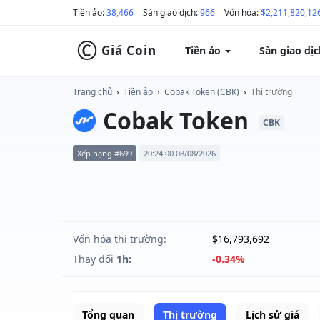
Tiền ảo:
38,466
Sàn giao dịch:
966
Vốn hóa:
$2,211,820,12
©
Giá Coin
Tiền ảo
Sàn giao dị
Trang chủ
›
Tiền ảo
›
Cobak Token (CBK)
›
Thị trường
Cobak Token
CBK
Xếp hạng #699
20:24:00 08/08/2026
Vốn hóa thị trường:
$16,793,692
Thay đổi
1h:
-0.34%
Tổng quan
Thị trường
Lịch sử giá