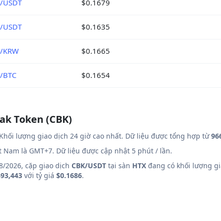
/USDT
$0.1679
/USDT
$0.1635
K/KRW
$0.1665
/BTC
$0.1654
bak Token (CBK)
Khối lượng giao dịch 24 giờ cao nhất. Dữ liệu được tổng hợp từ
96
ệt Nam là GMT+7. Dữ liệu được cập nhật 5 phút / lần.
8/2026, cặp giao dịch
CBK/USDT
tại sàn
HTX
đang có khối lượng gi
93,443
với tỷ giá
$0.1686
.