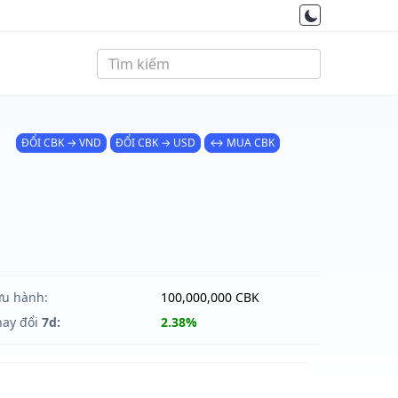
ĐỔI CBK → VND
ĐỔI CBK → USD
↔ MUA CBK
ưu hành:
100,000,000 CBK
hay đổi
7d:
2.38%