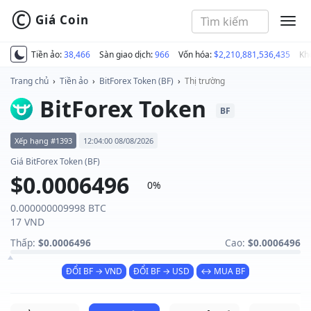
©
Giá Coin
MEN
Tiền ảo:
38,466
Sàn giao dịch:
966
Vốn hóa:
$2,210,881,536,435
Kh
Trang chủ
›
Tiền ảo
›
BitForex Token (BF)
›
Thị trường
BitForex Token
BF
Xếp hạng #1393
12:04:00 08/08/2026
Giá BitForex Token (BF)
$0.0006496
0%
0.000000009998 BTC
17 VND
Thấp:
$0.0006496
Cao:
$0.0006496
ĐỔI BF → VND
ĐỔI BF → USD
↔ MUA BF