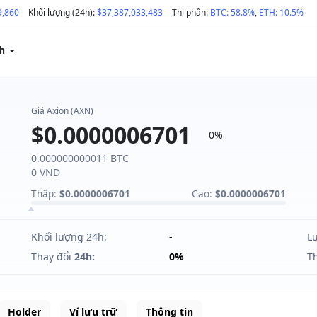
9,860
Khối lượng (24h):
$37,387,033,483
Thị phần:
BTC: 58.8%
,
ETH: 10.5%
ch
Giá Axion (AXN)
$0.0000006701
0%
0.000000000011 BTC
0 VND
Thấp:
$0.0000006701
Cao:
$0.0000006701
Khối lượng 24h:
-
L
Thay đổi
24h:
0%
T
Holder
Ví lưu trữ
Thông tin