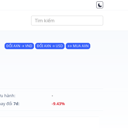
ĐỔI AXN → VND
ĐỔI AXN → USD
↔ MUA AXN
ưu hành:
-
hay đổi
7d:
-9.43%