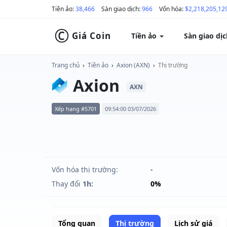
Tiền ảo:
38,466
Sàn giao dịch:
966
Vốn hóa:
$2,218,205,12
©
Giá Coin
Tiền ảo
Sàn giao dị
Trang chủ
›
Tiền ảo
›
Axion (AXN)
›
Thị trường
Axion
AXN
Xếp hạng #5701
09:54:00 03/07/2026
Vốn hóa thị trường:
-
Thay đổi
1h:
0%
Tổng quan
Thị trường
Lịch sử giá