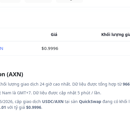
Giá
Khối lượng gi
XN
$0.9996
on (AXN)
hối lượng giao dịch 24 giờ cao nhất. Dữ liệu được tổng hợp từ
966
ệt Nam là GMT+7. Dữ liệu được cập nhật 5 phút / lần.
6/2026, cặp giao dịch
USDC/AXN
tại sàn
QuickSwap
đang có khối l
.01
với tỷ giá
$0.9996
.