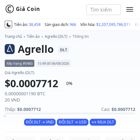
©
Giá Coin
MEN
Tiền ảo:
38,458
Sàn giao dịch:
966
Vốn hóa:
$2,207,095,786,011
Kh
Trang chủ
›
Tiền ảo
›
Agrello (DLT)
›
Thông tin
Agrello
DLT
Xếp hạng #5483
15:49:00 06/08/2026
Giá Agrello (DLT)
$0.0007712
0%
0.00000001190 BTC
20 VND
Thấp:
$0.0007712
Cao:
$0.0007712
ĐỔI DLT → VND
ĐỔI DLT → USD
↔ MUA DLT