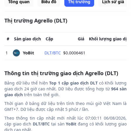
Tổng quan
Biểu đồ
Thị trường
Lịch sử giá
Thị trường Agrello (DLT)
#
Sàn giao dịch
Cặp
Giá
Khối lượng giao dịc
YoBit 
1
DLT/BTC
$0.0006461
$
Thông tin thị trường giao dịch Agrello (DLT)
Bảng dữ liệu thể hiện
Top 1 cặp giao dịch DLT
có Khối lượng
giao dịch 24 giờ cao nhất. Dữ liệu được tổng hợp từ
964 sàn
giao dịch
trên toàn thế giới.
Thời gian ở bảng dữ liệu trên tính theo múi giờ Việt Nam là
GMT+7. Dữ liệu được cập nhật 5 phút / lần.
Theo thông tin cập nhật mới nhất lúc 07:00:11 06/08/2026,
cặp giao dịch
DLT/BTC
tại sàn
YoBit
đang có khối lượng giao
dịch cao nhất.