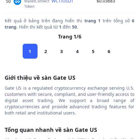
WCT/USDT
$0.03683
50
WalletConnect 
Token 
Kết quả ở bảng trên đang hiển thị
trang 1
trên tổng số
6
trang
. Hiển thị kết quả từ
1
đến
50
.
Trang 1/6
1
2
3
4
5
6
Giới thiệu về sàn Gate US
Gate US is a regulated cryptocurrency exchange serving U.S.
customers with secure, compliant, and user-friendly access to
digital asset trading. We support a broad range of
cryptocurrencies and provide advanced trading features for
both retail and institutional users.
Tổng quan nhanh về sàn Gate US