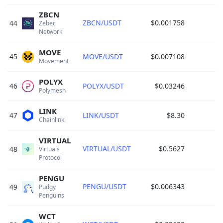
ZBCN
ZBCN/USDT
$0.001758
44
Zebec 
Network 
MOVE
45
MOVE/USDT
$0.007108
Movement 
POLYX
46
POLYX/USDT
$0.03246
Polymesh 
LINK
47
LINK/USDT
$8.30
Chainlink 
VIRTUAL
VIRTUAL/USDT
$0.5627
48
Virtuals 
Protocol 
PENGU
PENGU/USDT
$0.006343
49
Pudgy 
Penguins 
WCT