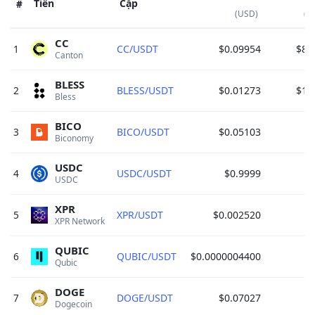
Tiền
Cặp
#
(USD)
(2
CC
1
CC/USDT
$0.09954
$8,
Canton 
BLESS
2
BLESS/USDT
$0.01273
$1,
Bless 
BICO
3
BICO/USDT
$0.05103
$
Biconomy 
USDC
4
USDC/USDT
$0.9999
$
USDC 
XPR
5
XPR/USDT
$0.002520
$
XPR Network 
QUBIC
6
QUBIC/USDT
$0.0000004400
$
Qubic 
DOGE
7
DOGE/USDT
$0.07027
$
Dogecoin 