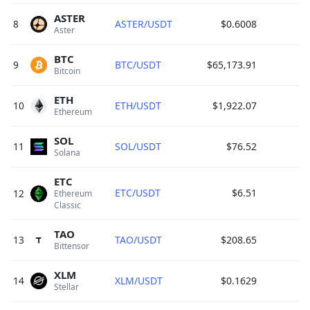
ASTER
8
ASTER/USDT
$0.6008
Aster 
BTC
9
BTC/USDT
$65,173.91
Bitcoin 
ETH
10
ETH/USDT
$1,922.07
Ethereum 
SOL
11
SOL/USDT
$76.52
Solana 
ETC
ETC/USDT
$6.51
12
Ethereum 
Classic 
TAO
13
TAO/USDT
$208.65
Bittensor 
XLM
14
XLM/USDT
$0.1629
Stellar 