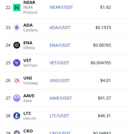
NEAR
NEAR/USDT
$1.62
22
NEAR 
Protocol 
ADA
23
ADA/USDT
$0.1973
Cardano 
ENA
24
ENA/USDT
$0.08765
Ethena 
VET
25
VET/USDT
$0.004765
VeChain 
UNI
26
UNI/USDT
$4.01
Uniswap 
AAVE
27
AAVE/USDT
$91.57
Aave 
LTC
28
LTC/USDT
$46.31
Litecoin 
CRO
29
CRO/USDT
$0.04882