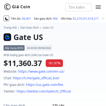
©
Giá Coin
MEN
Tiền ảo:
38,467
Sàn giao dịch:
966
Vốn hóa:
$2,219,551,618,375
Kh
Trang chủ
›
Sàn Giao Dịch
›
Gate US
Gate US
Xếp hạng #576
20:40:00 09/08/2026
Khối lượng giao dịch (24h) tại Gate US
$11,360.37
-91.97%
Website:
https://www.gate.com/en-us/
Chat:
https://t.me/gate_official_bot/
Phí giao dịch:
https://us.gate.com/fee
Twitter:
https://twitter.com/GateUS_Official
Cặp giao dịch
270 cặp