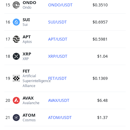
ONDO
15
ONDO/USDT
$0.3510
Ondo 
SUI
16
SUI/USDT
$0.6957
Sui 
APT
17
APT/USDT
$0.5981
Aptos 
XRP
18
XRP/USDT
$1.04
XRP 
FET
Artificial 
19
FET/USDT
$0.1369
Superintelligence 
Alliance 
AVAX
20
AVAX/USDT
$6.48
Avalanche 
ATOM
21
ATOM/USDT
$1.37
Cosmos 