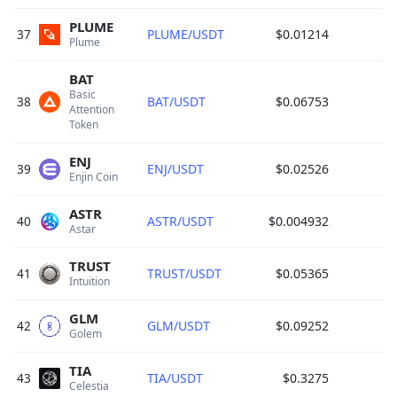
PLUME
37
PLUME/USDT
$0.01214
Plume 
BAT
Basic 
38
BAT/USDT
$0.06753
Attention 
Token 
ENJ
39
ENJ/USDT
$0.02526
Enjin Coin 
ASTR
40
ASTR/USDT
$0.004932
Astar 
TRUST
41
TRUST/USDT
$0.05365
Intuition 
GLM
42
GLM/USDT
$0.09252
Golem 
TIA
43
TIA/USDT
$0.3275
Celestia 