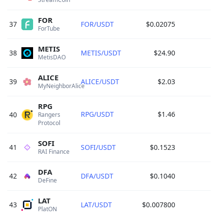
FOR
37
FOR/USDT
$0.02075
ForTube 
METIS
38
METIS/USDT
$24.90
MetisDAO 
ALICE
39
ALICE/USDT
$2.03
MyNeighborAlice 
RPG
RPG/USDT
$1.46
40
Rangers 
Protocol 
SOFI
41
SOFI/USDT
$0.1523
RAI Finance 
DFA
42
DFA/USDT
$0.1040
DeFine 
LAT
43
LAT/USDT
$0.007800
PlatON 