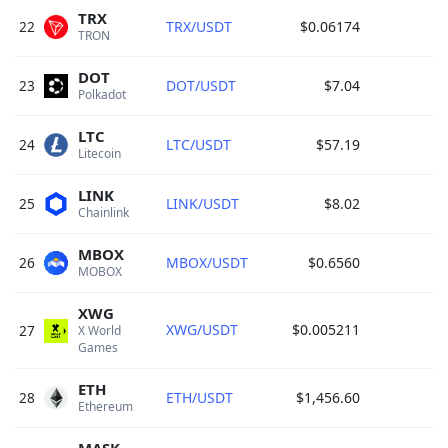
TRX
22
TRX/USDT
$0.06174
TRON 
DOT
23
DOT/USDT
$7.04
Polkadot 
LTC
24
LTC/USDT
$57.19
Litecoin 
LINK
25
LINK/USDT
$8.02
Chainlink 
MBOX
26
MBOX/USDT
$0.6560
MOBOX 
XWG
XWG/USDT
$0.005211
27
X World 
Games 
ETH
28
ETH/USDT
$1,456.60
Ethereum 