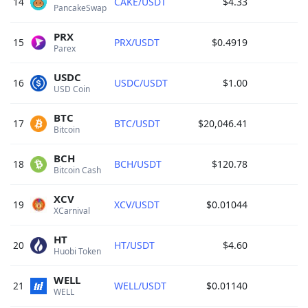
14
CAKE/USDT
$4.33
$
PancakeSwap 
PRX
15
PRX/USDT
$0.4919
$
Parex 
USDC
16
USDC/USDT
$1.00
$
USD Coin 
BTC
17
BTC/USDT
$20,046.41
Bitcoin 
BCH
18
BCH/USDT
$120.78
Bitcoin Cash 
XCV
19
XCV/USDT
$0.01044
$
XCarnival 
HT
20
HT/USDT
$4.60
Huobi Token 
WELL
21
WELL/USDT
$0.01140
WELL 