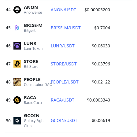
ANON
44
ANON/USDT
$0.00005200
Anonverse 
BRISE-M
45
BRISE-M/USDT
$0.7004
Bitgert 
LUNR
46
LUNR/USDT
$0.06030
Lunr Token 
STORE
47
STORE/USDT
$0.03796
Bit.Store 
PEOPLE
48
PEOPLE/USDT
$0.02122
ConstitutionDAO 
RACA
49
RACA/USDT
$0.0003340
RadioCaca 
GCOIN
GCOIN/USDT
$0.06619
50
Galaxy Fight 
Club 