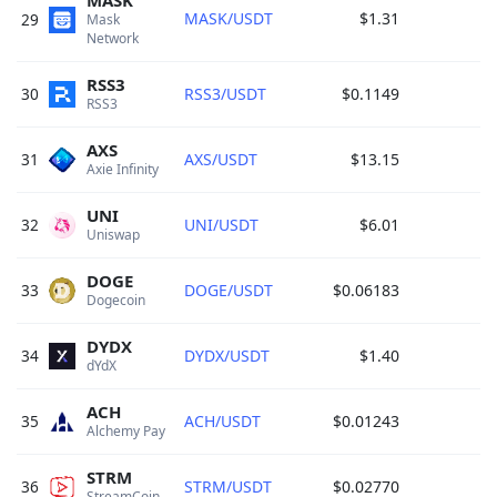
MASK
MASK/USDT
$1.31
29
Mask 
Network 
RSS3
30
RSS3/USDT
$0.1149
RSS3 
AXS
31
AXS/USDT
$13.15
Axie Infinity 
UNI
32
UNI/USDT
$6.01
Uniswap 
DOGE
33
DOGE/USDT
$0.06183
Dogecoin 
DYDX
34
DYDX/USDT
$1.40
dYdX 
ACH
35
ACH/USDT
$0.01243
Alchemy Pay 
STRM
36
STRM/USDT
$0.02770
StreamCoin 