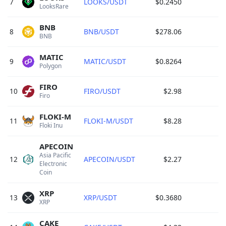
7
LOOKS/USDT
$0.2450
LooksRare 
BNB
8
BNB/USDT
$278.06
$
BNB 
MATIC
9
MATIC/USDT
$0.8264
$
Polygon 
FIRO
10
FIRO/USDT
$2.98
Firo 
FLOKI-M
11
FLOKI-M/USDT
$8.28
$
Floki Inu 
APECOIN
Asia Pacific 
12
APECOIN/USDT
$2.27
$
Electronic 
Coin 
XRP
13
XRP/USDT
$0.3680
$
XRP 
CAKE