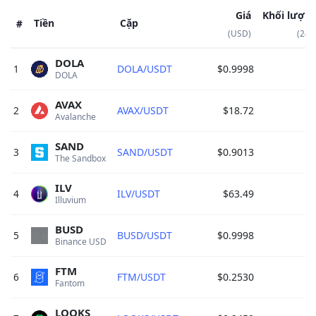
Giá
Khối lượn
Tiền
Cặp
#
(USD)
(24h
DOLA
1
DOLA/USDT
$0.9998
$
DOLA 
AVAX
2
AVAX/USDT
$18.72
$
Avalanche 
SAND
3
SAND/USDT
$0.9013
The Sandbox 
ILV
4
ILV/USDT
$63.49
Illuvium 
BUSD
5
BUSD/USDT
$0.9998
Binance USD 
FTM
6
FTM/USDT
$0.2530
Fantom 
LOOKS