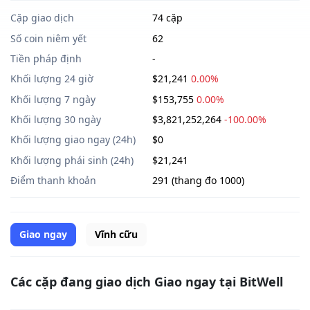
Cặp giao dịch
74 cặp
Số coin niêm yết
62
Tiền pháp định
-
Khối lượng 24 giờ
$21,241
0.00%
Khối lượng 7 ngày
$153,755
0.00%
Khối lượng 30 ngày
$3,821,252,264
-100.00%
Khối lượng giao ngay (24h)
$0
Khối lượng phái sinh (24h)
$21,241
Điểm thanh khoản
291 (thang đo 1000)
Giao ngay
Vĩnh cữu
Các cặp đang giao dịch Giao ngay tại BitWell