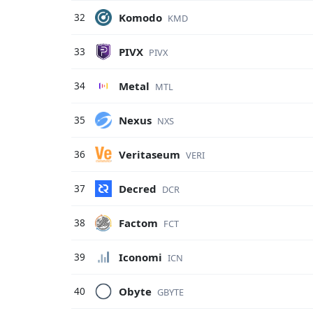
Komodo
32
KMD
PIVX
33
PIVX
Metal
34
MTL
Nexus
35
NXS
Veritaseum
36
VERI
Decred
37
DCR
Factom
38
FCT
Iconomi
39
ICN
Obyte
40
GBYTE