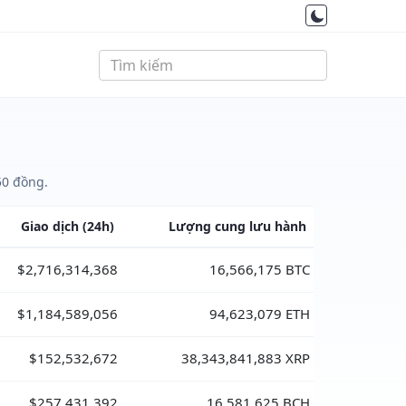
50 đồng.
Giao dịch
(24h)
Lượng cung
lưu hành
$2,716,314,368
16,566,175 BTC
$1,184,589,056
94,623,079 ETH
$152,532,672
38,343,841,883 XRP
$257,431,392
16,581,625 BCH