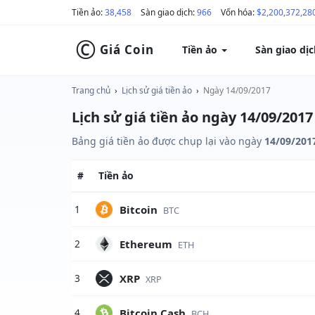
Tiền ảo:
38,458
Sàn giao dịch:
966
Vốn hóa:
$2,200,372,28
©
Giá Coin
Tiền ảo
Sàn giao dị
Trang chủ
›
Lịch sử giá tiền ảo
›
Ngày 14/09/2017
Lịch sử giá tiền ảo ngày 14/09/2017
Bảng giá tiền ảo được chụp lại vào ngày
14/09/201
#
Tiền ảo
Bitcoin
1
BTC
Ethereum
2
ETH
XRP
3
XRP
Bitcoin Cash
4
BCH