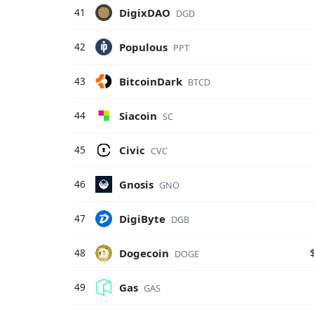
DigixDAO
41
DGD
Populous
42
PPT
BitcoinDark
43
BTCD
Siacoin
44
SC
Civic
45
CVC
Gnosis
46
GNO
DigiByte
47
DGB
Dogecoin
48
DOGE
Gas
49
GAS