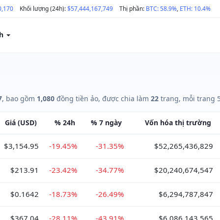
0,170
Khối lượng (24h):
$57,444,167,749
Thị phần:
BTC: 58.9%
,
ETH: 10.4%
ch
7
, bao gồm
1,080
đồng tiền ảo, được chia làm
22
trang, mỗi trang 
Giá
(USD)
%
24h
%
7 ngày
Vốn hóa
thị trường
$3,154.95
-19.45%
-31.35%
$52,265,436,829
$213.91
-23.42%
-34.77%
$20,240,674,547
$0.1642
-18.73%
-26.49%
$6,294,787,847
$367.04
-28.11%
-43.91%
$6,086,143,565