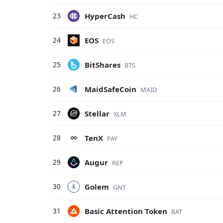
HyperCash
23
HC
EOS
24
EOS
BitShares
25
BTS
MaidSafeCoin
26
MAID
Stellar
27
XLM
TenX
28
PAY
Augur
29
REP
Golem
30
GNT
Basic Attention Token
31
BAT