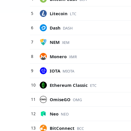
Litecoin
5
LTC
Dash
6
DASH
NEM
7
XEM
Monero
8
XMR
IOTA
9
MIOTA
Ethereum Classic
10
ETC
OmiseGO
11
OMG
Neo
12
NEO
BitConnect
13
BCC