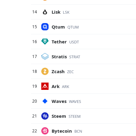
Lisk
14
LSK
Qtum
15
QTUM
Tether
16
USDT
Stratis
17
STRAT
Zcash
18
ZEC
Ark
19
ARK
Waves
20
WAVES
Steem
21
STEEM
Bytecoin
22
BCN