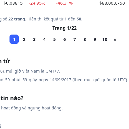
$0.08815
-24.95%
-46.31%
$88,063,750
g số
22 trang
. Hiển thị kết quả từ
1
đến
50
.
Trang 1/22
1
2
3
4
5
6
7
8
9
10
»
n tử
0), múi giờ Việt Nam là GMT+7.
giờ 59 phút 59 giây ngày 14/09/2017 (theo múi giờ quốc tế UTC).
 tin nào?
g hoạt động và ngừng hoạt động.
g.