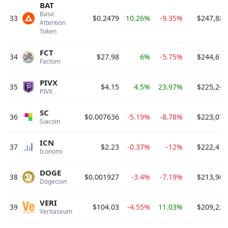
BAT
Basic 
33
$0.2479
10.26%
-9.35%
$247,883
Attention 
Token 
FCT
34
$27.98
6%
-5.75%
$244,673
Factom 
PIVX
35
$4.15
4.5%
23.97%
$225,240
PIVX 
SC
36
$0.007636
-5.19%
-8.78%
$223,076
Siacoin 
ICN
37
$2.23
-0.37%
-12%
$222,419
Iconomi 
DOGE
38
$0.001927
-3.4%
-7.19%
$213,909
Dogecoin 
VERI
39
$104.03
-4.55%
11.03%
$209,226
Veritaseum 