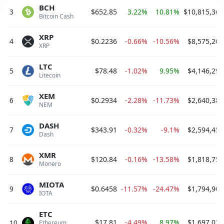
BCH
3
$652.85
3.22%
10.81%
$10,815,360
Bitcoin Cash 
XRP
4
$0.2236
-0.66%
-10.56%
$8,575,204
XRP 
LTC
5
$78.48
-1.02%
9.95%
$4,146,296
Litecoin 
XEM
6
$0.2934
-2.28%
-11.73%
$2,640,380
NEM 
DASH
7
$343.91
-0.32%
-9.1%
$2,594,456
Dash 
XMR
8
$120.84
-0.16%
-13.58%
$1,818,757
Monero 
MIOTA
9
$0.6458
-11.57%
-24.47%
$1,794,905
IOTA 
ETC
$17.81
-4.49%
8.97%
$1,697,029
10
Ethereum 