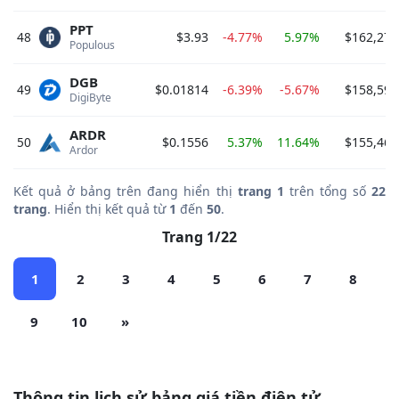
PPT
48
$3.93
-4.77%
5.97%
$162,279
Populous 
DGB
49
$0.01814
-6.39%
-5.67%
$158,592
DigiByte 
ARDR
50
$0.1556
5.37%
11.64%
$155,467
Ardor 
Kết quả ở bảng trên đang hiển thị
trang 1
trên tổng số
22
trang
. Hiển thị kết quả từ
1
đến
50
.
Trang 1/22
1
2
3
4
5
6
7
8
9
10
»
Thông tin lịch sử bảng giá tiền điện tử