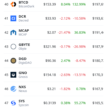
BTCD
40
$153.39
8.04%
132.99%
$197,693
BitcoinDark 
DCR
41
$33.93
-2.12%
-10.58%
$193,632
Decred 
MCAP
42
$2.07
-21.47%
36.83%
$191,461
MCAP 
GBYTE
43
$321.96
-0.17%
-26.98%
$187,991
Obyte 
DGD
44
$90.36
2.47%
-8.47%
$180,723
DigixDAO 
GNO
45
$154.18
-2.63%
-13.51%
$170,310
Gnosis 
NXS
46
$3.21
-1.82%
0.78%
$167,912
Nexus 
SYS
47
$0.3139
0.38%
55.27%
$165,524
Syscoin 