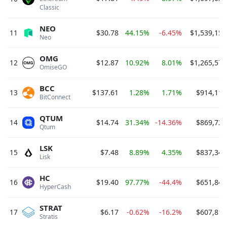
Classic 
NEO
11
$30.78
44.15%
-6.45%
$1,539,153
Neo 
OMG
12
$12.87
10.92%
8.01%
$1,265,579
OmiseGO 
BCC
13
$137.61
1.28%
1.71%
$914,113
BitConnect 
QTUM
14
$14.74
31.34%
-14.36%
$869,722
Qtum 
LSK
15
$7.48
8.89%
4.35%
$837,343
Lisk 
HC
16
$19.40
97.77%
-44.4%
$651,843
HyperCash 
STRAT
17
$6.17
-0.62%
-16.2%
$607,816
Stratis 