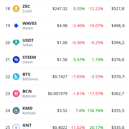
ZEC
18
$247.32
0.35%
-12.22%
$527,859
Zcash 
WAVES
19
$4.98
-2.46%
-16.07%
$498,366
Waves 
USDT
20
$1.00
-0.36%
-0.25%
$394,227
Tether 
STEEM
21
$1.56
0.47%
1.19%
$376,630
Steem 
BTS
22
$0.1427
-7.65%
-3.55%
$370,764
BitShares 
BCN
23
$0.001979
-1.81%
-17.97%
$362,716
Bytecoin 
KMD
24
$3.52
7.6%
136.76%
$355,526
Komodo 
GNT
25
$0.4022
-11.02%
20.17%
$335,025