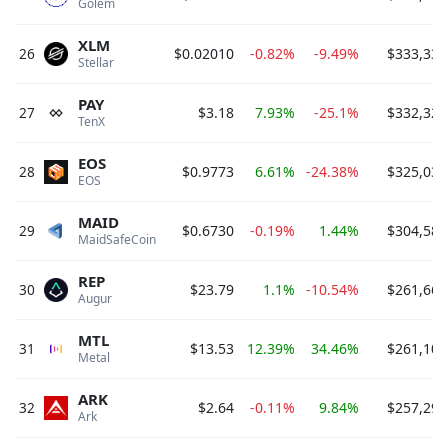
Golem 
XLM
26
$0.02010
-0.82%
-9.49%
$333,332
Stellar 
PAY
27
$3.18
7.93%
-25.1%
$332,329
TenX 
EOS
28
$0.9773
6.61%
-24.38%
$325,037
EOS 
MAID
29
$0.6730
-0.19%
1.44%
$304,589
MaidSafeCoin 
REP
30
$23.79
1.1%
-10.54%
$261,664
Augur 
MTL
31
$13.53
12.39%
34.46%
$261,107
Metal 
ARK
32
$2.64
-0.11%
9.84%
$257,291
Ark 