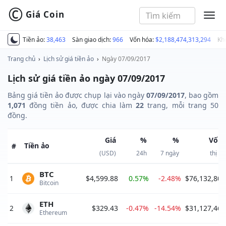
©
Giá Coin
MEN
Tiền ảo:
38,463
Sàn giao dịch:
966
Vốn hóa:
$2,188,474,313,294
Kh
Trang chủ
›
Lịch sử giá tiền ảo
›
Ngày 07/09/2017
Lịch sử giá tiền ảo ngày 07/09/2017
Bảng giá tiền ảo được chụp lại vào ngày
07/09/2017
, bao gồm
1,071
đồng tiền ảo, được chia làm
22
trang, mỗi trang 50
đồng.
Giá
%
%
Vốn 
Tiền ảo
#
(USD)
24h
7 ngày
thị t
BTC
1
$4,599.88
0.57%
-2.48%
$76,132,809
Bitcoin 
ETH
2
$329.43
-0.47%
-14.54%
$31,127,461
Ethereum 