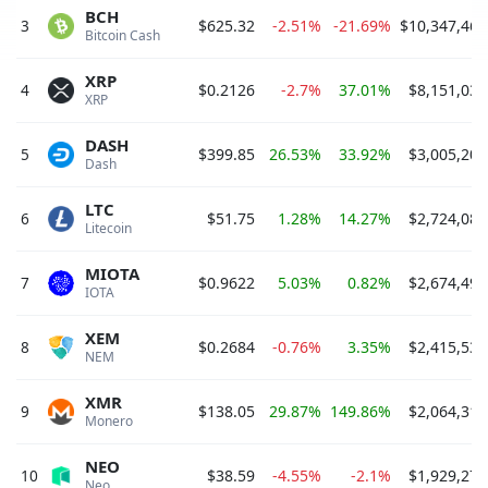
BCH
3
$625.32
-2.51%
-21.69%
$10,347,467
Bitcoin Cash 
XRP
4
$0.2126
-2.7%
37.01%
$8,151,034
XRP 
DASH
5
$399.85
26.53%
33.92%
$3,005,204
Dash 
LTC
6
$51.75
1.28%
14.27%
$2,724,081
Litecoin 
MIOTA
7
$0.9622
5.03%
0.82%
$2,674,499
IOTA 
XEM
8
$0.2684
-0.76%
3.35%
$2,415,539
NEM 
XMR
9
$138.05
29.87%
149.86%
$2,064,316
Monero 
NEO
10
$38.59
-4.55%
-2.1%
$1,929,279
Neo 