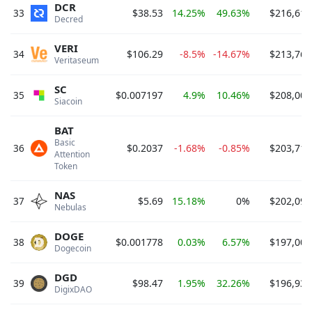
DCR
33
$38.53
14.25%
49.63%
$216,612
Decred 
VERI
34
$106.29
-8.5%
-14.67%
$213,764
Veritaseum 
SC
35
$0.007197
4.9%
10.46%
$208,005
Siacoin 
BAT
Basic 
36
$0.2037
-1.68%
-0.85%
$203,715
Attention 
Token 
NAS
37
$5.69
15.18%
0%
$202,095
Nebulas 
DOGE
38
$0.001778
0.03%
6.57%
$197,004
Dogecoin 
DGD
39
$98.47
1.95%
32.26%
$196,938
DigixDAO 