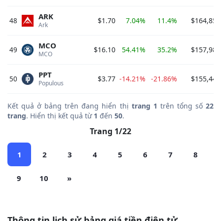
ARK
48
$1.70
7.04%
11.4%
$164,858
Ark 
MCO
49
$16.10
54.41%
35.2%
$157,980
MCO 
PPT
50
$3.77
-14.21%
-21.86%
$155,442
Populous 
Kết quả ở bảng trên đang hiển thị
trang 1
trên tổng số
22
trang
. Hiển thị kết quả từ
1
đến
50
.
Trang 1/22
1
2
3
4
5
6
7
8
9
10
»
Thông tin lịch sử bảng giá tiền điện tử