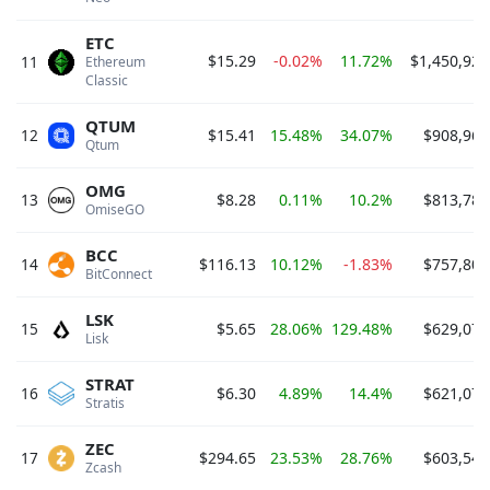
ETC
$15.29
-0.02%
11.72%
$1,450,920
11
Ethereum 
Classic 
QTUM
12
$15.41
15.48%
34.07%
$908,967
Qtum 
OMG
13
$8.28
0.11%
10.2%
$813,784
OmiseGO 
BCC
14
$116.13
10.12%
-1.83%
$757,805
BitConnect 
LSK
15
$5.65
28.06%
129.48%
$629,078
Lisk 
STRAT
16
$6.30
4.89%
14.4%
$621,079
Stratis 
ZEC
17
$294.65
23.53%
28.76%
$603,545
Zcash 