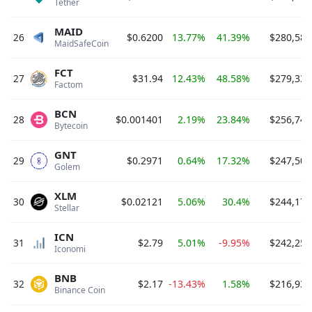
Tether 
MAID
26
$0.6200
13.77%
41.39%
$280,588
MaidSafeCoin 
FCT
27
$31.94
12.43%
48.58%
$279,335
Factom 
BCN
28
$0.001401
2.19%
23.84%
$256,747
Bytecoin 
GNT
29
$0.2971
0.64%
17.32%
$247,506
Golem 
XLM
30
$0.02121
5.06%
30.4%
$244,172
Stellar 
ICN
31
$2.79
5.01%
-9.95%
$242,251
Iconomi 
BNB
32
$2.17
-13.43%
1.58%
$216,935
Binance Coin 