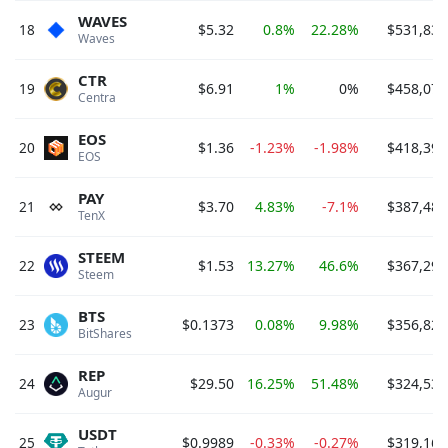
WAVES
18
$5.32
0.8%
22.28%
$531,835
Waves 
CTR
19
$6.91
1%
0%
$458,079
Centra 
EOS
20
$1.36
-1.23%
-1.98%
$418,393
EOS 
PAY
21
$3.70
4.83%
-7.1%
$387,486
TenX 
STEEM
22
$1.53
13.27%
46.6%
$367,296
Steem 
BTS
23
$0.1373
0.08%
9.98%
$356,827
BitShares 
REP
24
$29.50
16.25%
51.48%
$324,531
Augur 
USDT
25
$0.9989
-0.33%
-0.27%
$319,160