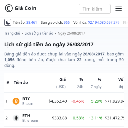
©
Giá Coin
MEN
Tiền ảo:
38,461
Sàn giao dịch:
966
Vốn hóa:
$2,194,080,697,279
Kh
Trang chủ
›
Lịch sử giá tiền ảo
›
Ngày 26/08/2017
Lịch sử giá tiền ảo ngày 26/08/2017
Bảng giá tiền ảo được chụp lại vào ngày
26/08/2017
, bao gồm
1,056
đồng tiền ảo, được chia làm
22
trang, mỗi trang 50
đồng.
Giá
%
%
Vốn 
Tiền ảo
#
(USD)
24h
7 ngày
thị t
BTC
1
$4,352.40
-0.45%
5.29%
$71,929,944
Bitcoin 
ETH
2
$333.88
0.58%
13.11%
$31,472,759
Ethereum 