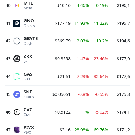
MTL
40
$10.16
4.46%
0.19%
$196,141
Metal 
GNO
41
$177.19
11.93%
11.22%
$195,718
Gnosis 
GBYTE
42
$369.79
2.03%
10.2%
$194,632
Obyte 
ZRX
43
$0.3558
-1.47%
-23.46%
$177,921
0x 
GAS
44
$21.51
-7.23%
-32.64%
$177,606
Gas 
SNT
45
$0.05051
-0.8%
-6.55%
$175,310
Status 
CVC
46
$0.5122
1%
-5.02%
$174,149
Civic 
PIVX
47
$3.16
28.98%
69.76%
$171,240
PIVX 