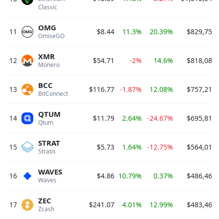
Classic 
OMG
11
$8.44
11.3%
20.39%
$829,751,
OmiseGO 
XMR
12
$54.71
-2%
14.6%
$818,088,
Monero 
BCC
13
$116.77
-1.87%
12.08%
$757,218,
BitConnect 
QTUM
14
$11.79
2.64%
-24.67%
$695,812,
Qtum 
STRAT
15
$5.73
1.64%
-12.75%
$564,013,
Stratis 
WAVES
16
$4.86
10.79%
0.37%
$486,464,
Waves 
ZEC
17
$241.07
4.01%
12.99%
$483,462,
Zcash 