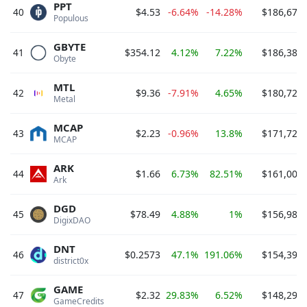
PPT
40
$4.53
-6.64%
-14.28%
$186,675,
Populous 
GBYTE
41
$354.12
4.12%
7.22%
$186,383,
Obyte 
MTL
42
$9.36
-7.91%
4.65%
$180,722,
Metal 
MCAP
43
$2.23
-0.96%
13.8%
$171,720,
MCAP 
ARK
44
$1.66
6.73%
82.51%
$161,008,
Ark 
DGD
45
$78.49
4.88%
1%
$156,983,
DigixDAO 
DNT
46
$0.2573
47.1%
191.06%
$154,398,
district0x 
GAME
47
$2.32
29.83%
6.52%
$148,298,
GameCredits 