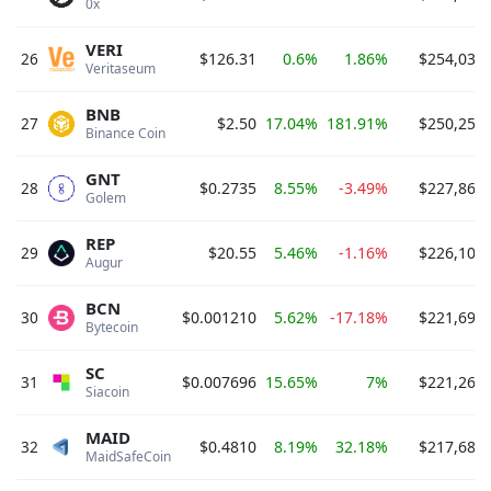
0x 
VERI
26
$126.31
0.6%
1.86%
$254,031,
Veritaseum 
BNB
27
$2.50
17.04%
181.91%
$250,258,
Binance Coin 
GNT
28
$0.2735
8.55%
-3.49%
$227,863,
Golem 
REP
29
$20.55
5.46%
-1.16%
$226,103,
Augur 
BCN
30
$0.001210
5.62%
-17.18%
$221,694,
Bytecoin 
SC
31
$0.007696
15.65%
7%
$221,267,
Siacoin 
MAID
32
$0.4810
8.19%
32.18%
$217,687,
MaidSafeCoin 