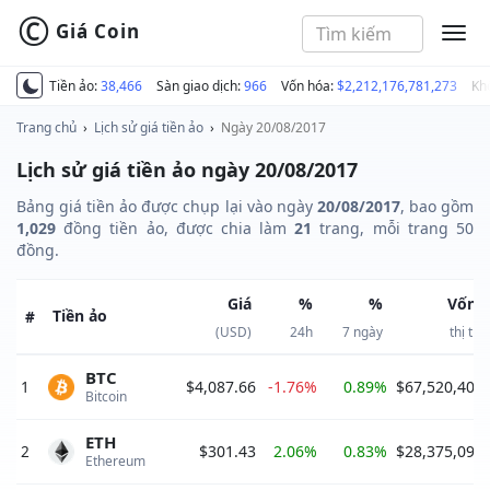
©
Giá Coin
MEN
Tiền ảo:
38,466
Sàn giao dịch:
966
Vốn hóa:
$2,212,176,781,273
Kh
Trang chủ
›
Lịch sử giá tiền ảo
›
Ngày 20/08/2017
Lịch sử giá tiền ảo ngày 20/08/2017
Bảng giá tiền ảo được chụp lại vào ngày
20/08/2017
, bao gồm
1,029
đồng tiền ảo, được chia làm
21
trang, mỗi trang 50
đồng.
Giá
%
%
Vốn 
Tiền ảo
#
(USD)
24h
7 ngày
thị tr
BTC
1
$4,087.66
-1.76%
0.89%
$67,520,408
Bitcoin 
ETH
2
$301.43
2.06%
0.83%
$28,375,090
Ethereum 