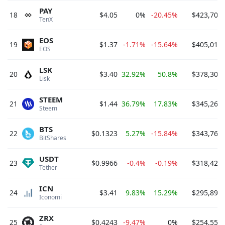
PAY
18
$4.05
0%
-20.45%
$423,703,
TenX 
EOS
19
$1.37
-1.71%
-15.64%
$405,019,
EOS 
LSK
20
$3.40
32.92%
50.8%
$378,305,
Lisk 
STEEM
21
$1.44
36.79%
17.83%
$345,267,
Steem 
BTS
22
$0.1323
5.27%
-15.84%
$343,769,
BitShares 
USDT
23
$0.9966
-0.4%
-0.19%
$318,424,
Tether 
ICN
24
$3.41
9.83%
15.29%
$295,897,
Iconomi 
ZRX
25
$0.4243
-9.47%
0%
$254,559,