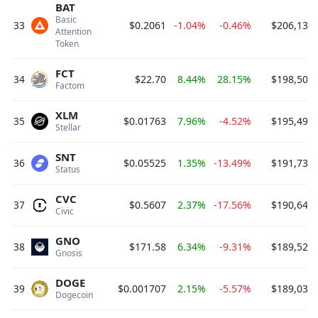
BAT
Basic 
33
$0.2061
-1.04%
-0.46%
$206,130,
Attention 
Token 
FCT
34
$22.70
8.44%
28.15%
$198,507,
Factom 
XLM
35
$0.01763
7.96%
-4.52%
$195,497,
Stellar 
SNT
36
$0.05525
1.35%
-13.49%
$191,738,
Status 
CVC
37
$0.5607
2.37%
-17.56%
$190,640,
Civic 
GNO
38
$171.58
6.34%
-9.31%
$189,523,
Gnosis 
DOGE
39
$0.001707
2.15%
-5.57%
$189,031,
Dogecoin 