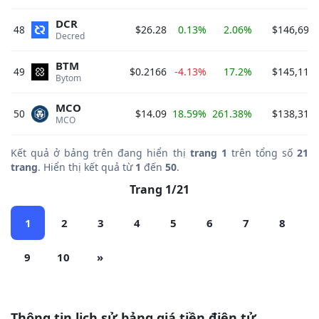
DCR
48
$26.28
0.13%
2.06%
$146,699,
Decred 
BTM
49
$0.2166
-4.13%
17.2%
$145,114,
Bytom 
MCO
50
$14.09
18.59%
261.38%
$138,312,
MCO 
Kết quả ở bảng trên đang hiển thị
trang 1
trên tổng số
21
trang
. Hiển thị kết quả từ
1
đến
50
.
Trang 1/21
1
2
3
4
5
6
7
8
9
10
»
Thông tin lịch sử bảng giá tiền điện tử