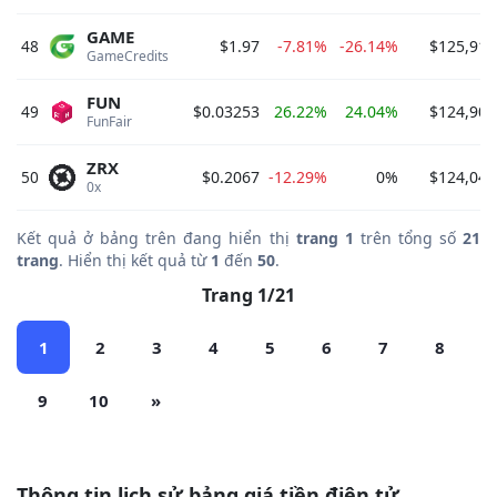
GAME
48
$1.97
-7.81%
-26.14%
$125,916
GameCredits 
FUN
49
$0.03253
26.22%
24.04%
$124,908
FunFair 
ZRX
50
$0.2067
-12.29%
0%
$124,041
0x 
Kết quả ở bảng trên đang hiển thị
trang 1
trên tổng số
21
trang
. Hiển thị kết quả từ
1
đến
50
.
Trang 1/21
1
2
3
4
5
6
7
8
9
10
»
Thông tin lịch sử bảng giá tiền điện tử