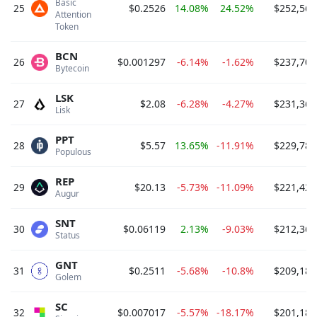
Basic 
25
$0.2526
14.08%
24.52%
$252,560
Attention 
Token 
BCN
26
$0.001297
-6.14%
-1.62%
$237,705
Bytecoin 
LSK
27
$2.08
-6.28%
-4.27%
$231,363
Lisk 
PPT
28
$5.57
13.65%
-11.91%
$229,789
Populous 
REP
29
$20.13
-5.73%
-11.09%
$221,423
Augur 
SNT
30
$0.06119
2.13%
-9.03%
$212,363
Status 
GNT
31
$0.2511
-5.68%
-10.8%
$209,185
Golem 
SC
32
$0.007017
-5.57%
-18.17%
$201,183