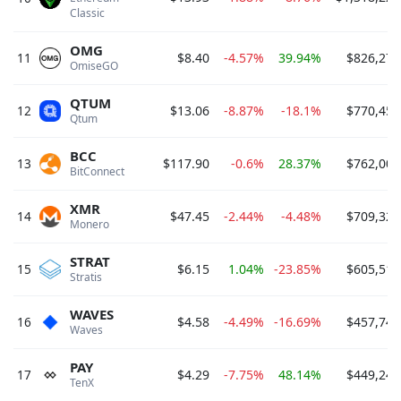
Classic 
OMG
11
$8.40
-4.57%
39.94%
$826,279
OmiseGO 
QTUM
12
$13.06
-8.87%
-18.1%
$770,457
Qtum 
BCC
13
$117.90
-0.6%
28.37%
$762,004
BitConnect 
XMR
14
$47.45
-2.44%
-4.48%
$709,324
Monero 
STRAT
15
$6.15
1.04%
-23.85%
$605,514
Stratis 
WAVES
16
$4.58
-4.49%
-16.69%
$457,741
Waves 
PAY
17
$4.29
-7.75%
48.14%
$449,249
TenX 