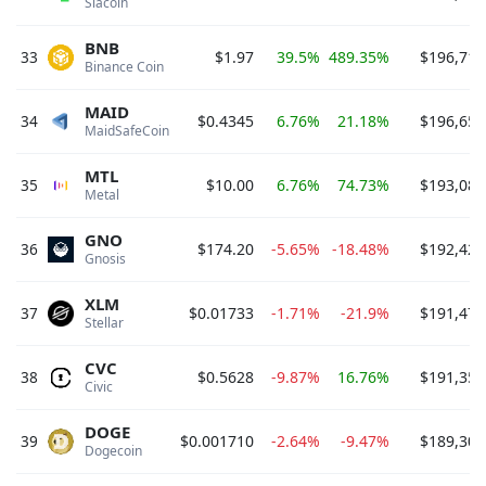
Siacoin 
BNB
33
$1.97
39.5%
489.35%
$196,715
Binance Coin 
MAID
34
$0.4345
6.76%
21.18%
$196,656
MaidSafeCoin 
MTL
35
$10.00
6.76%
74.73%
$193,086
Metal 
GNO
36
$174.20
-5.65%
-18.48%
$192,421
Gnosis 
XLM
37
$0.01733
-1.71%
-21.9%
$191,470
Stellar 
CVC
38
$0.5628
-9.87%
16.76%
$191,355
Civic 
DOGE
39
$0.001710
-2.64%
-9.47%
$189,307
Dogecoin 