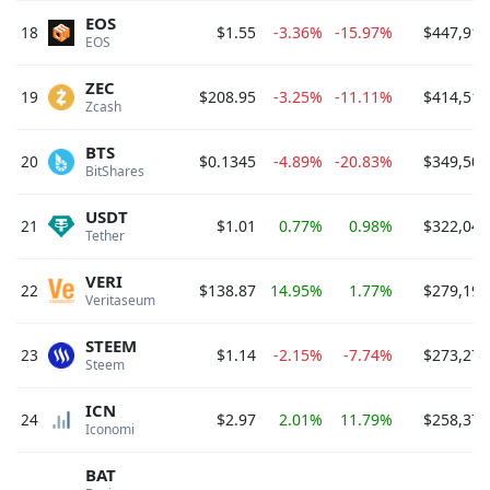
EOS
18
$1.55
-3.36%
-15.97%
$447,917
EOS 
ZEC
19
$208.95
-3.25%
-11.11%
$414,518
Zcash 
BTS
20
$0.1345
-4.89%
-20.83%
$349,500
BitShares 
USDT
21
$1.01
0.77%
0.98%
$322,040
Tether 
VERI
22
$138.87
14.95%
1.77%
$279,193
Veritaseum 
STEEM
23
$1.14
-2.15%
-7.74%
$273,277
Steem 
ICN
24
$2.97
2.01%
11.79%
$258,377
Iconomi 
BAT