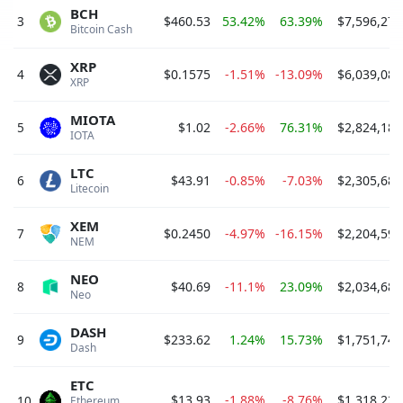
BCH
3
$460.53
53.42%
63.39%
$7,596,270
Bitcoin Cash 
XRP
4
$0.1575
-1.51%
-13.09%
$6,039,084
XRP 
MIOTA
5
$1.02
-2.66%
76.31%
$2,824,182
IOTA 
LTC
6
$43.91
-0.85%
-7.03%
$2,305,686
Litecoin 
XEM
7
$0.2450
-4.97%
-16.15%
$2,204,598
NEM 
NEO
8
$40.69
-11.1%
23.09%
$2,034,684
Neo 
DASH
9
$233.62
1.24%
15.73%
$1,751,746
Dash 
ETC
$13.93
-1.88%
-8.76%
$1,318,227
10
Ethereum 