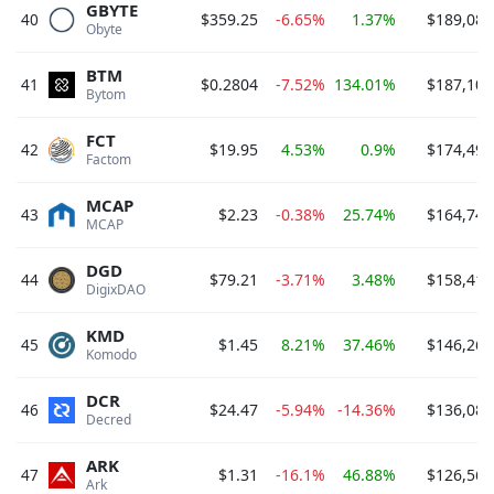
GBYTE
40
$359.25
-6.65%
1.37%
$189,081
Obyte 
BTM
41
$0.2804
-7.52%
134.01%
$187,100
Bytom 
FCT
42
$19.95
4.53%
0.9%
$174,494
Factom 
MCAP
43
$2.23
-0.38%
25.74%
$164,741
MCAP 
DGD
44
$79.21
-3.71%
3.48%
$158,418
DigixDAO 
KMD
45
$1.45
8.21%
37.46%
$146,264
Komodo 
DCR
46
$24.47
-5.94%
-14.36%
$136,086
Decred 
ARK
47
$1.31
-16.1%
46.88%
$126,561
Ark 