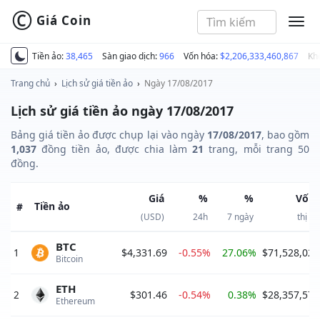
©
Giá Coin
MEN
Tiền ảo:
38,465
Sàn giao dịch:
966
Vốn hóa:
$2,206,333,460,867
Kh
Trang chủ
›
Lịch sử giá tiền ảo
›
Ngày 17/08/2017
Lịch sử giá tiền ảo ngày 17/08/2017
Bảng giá tiền ảo được chụp lại vào ngày
17/08/2017
, bao gồm
1,037
đồng tiền ảo, được chia làm
21
trang, mỗi trang 50
đồng.
Giá
%
%
Vốn 
Tiền ảo
#
(USD)
24h
7 ngày
thị t
BTC
1
$4,331.69
-0.55%
27.06%
$71,528,021
Bitcoin 
ETH
2
$301.46
-0.54%
0.38%
$28,357,579
Ethereum 