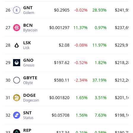
GNT
26
$0.2905
-0.02%
28.93%
$241,957
Golem 
BCN
27
$0.001297
11.37%
0.97%
$237,699
Bytecoin 
LSK
28
$2.08
-0.08%
11.97%
$229,915
Lisk 
GNO
29
$197.62
-0.52%
1.82%
$218,286
Gnosis 
GBYTE
30
$580.11
-2.34%
37.19%
$212,265
Obyte 
DOGE
31
$0.001820
1.65%
3.51%
$201,162
Dogecoin 
SNT
32
$0.05708
1.56%
7.63%
$198,101
Status 
REP
33
$17.34
0.21%
0.58%
$190,759