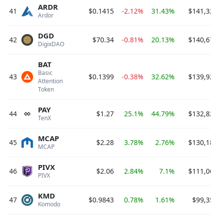
ARDR
41
$0.1415
-2.12%
31.43%
$141,325
Ardor 
DGD
42
$70.34
-0.81%
20.13%
$140,677
DigixDAO 
BAT
Basic 
43
$0.1399
-0.38%
32.62%
$139,927
Attention 
Token 
PAY
44
$1.27
25.1%
44.79%
$132,827
TenX 
MCAP
45
$2.28
3.78%
2.76%
$130,187
MCAP 
PIVX
46
$2.06
2.84%
7.1%
$111,066
PIVX 
KMD
47
$0.9843
0.78%
1.61%
$99,357
Komodo 