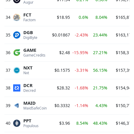
Augur 
FCT
34
$18.95
0.6%
8.04%
$165,870
Factom 
DGB
35
$0.01867
-2.43%
23.44%
$163,179
DigiByte 
GAME
36
$2.48
-15.95%
27.21%
$158,311
GameCredits 
NXT
37
$0.1575
-3.31%
56.15%
$157,391
Nxt 
DCR
38
$28.32
-1.68%
21.75%
$154,944
Decred 
MAID
39
$0.3332
-1.14%
4.43%
$150,771
MaidSafeCoin 
PPT
40
$3.96
8.54%
48.43%
$146,377
Populous 