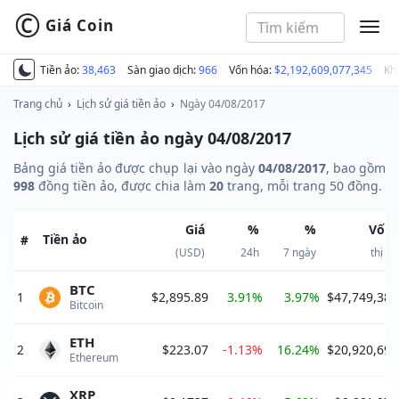
©
Giá Coin
MEN
Tiền ảo:
38,463
Sàn giao dịch:
966
Vốn hóa:
$2,192,609,077,345
Kh
Trang chủ
›
Lịch sử giá tiền ảo
›
Ngày 04/08/2017
Lịch sử giá tiền ảo ngày 04/08/2017
Bảng giá tiền ảo được chụp lại vào ngày
04/08/2017
, bao gồm
998
đồng tiền ảo, được chia làm
20
trang, mỗi trang 50 đồng.
Giá
%
%
Vốn 
Tiền ảo
#
(USD)
24h
7 ngày
thị t
BTC
1
$2,895.89
3.91%
3.97%
$47,749,387
Bitcoin 
ETH
2
$223.07
-1.13%
16.24%
$20,920,699
Ethereum 
XRP