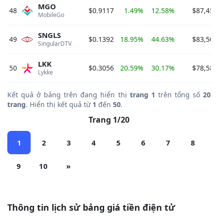
MGO
48
$0.9117
1.49%
12.58%
$87,453
MobileGo 
SNGLS
49
$0.1392
18.95%
44.63%
$83,501
SingularDTV 
LKK
50
$0.3056
20.59%
30.17%
$78,586
Lykke 
Kết quả ở bảng trên đang hiển thị
trang 1
trên tổng số
20
trang
. Hiển thị kết quả từ
1
đến
50
.
Trang 1/20
1
2
3
4
5
6
7
8
9
10
»
Thông tin lịch sử bảng giá tiền điện tử