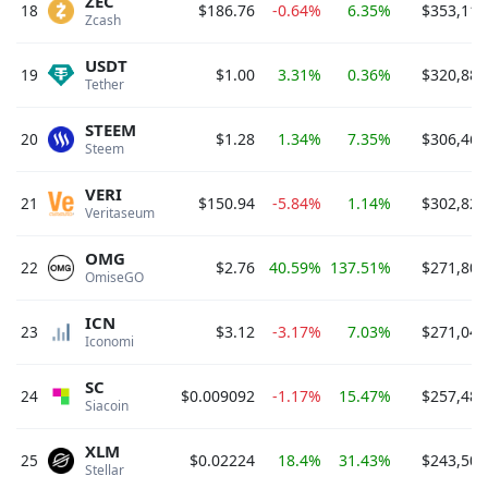
ZEC
18
$186.76
-0.64%
6.35%
$353,118
Zcash 
USDT
19
$1.00
3.31%
0.36%
$320,889
Tether 
STEEM
20
$1.28
1.34%
7.35%
$306,467
Steem 
VERI
21
$150.94
-5.84%
1.14%
$302,823
Veritaseum 
OMG
22
$2.76
40.59%
137.51%
$271,805
OmiseGO 
ICN
23
$3.12
-3.17%
7.03%
$271,040
Iconomi 
SC
24
$0.009092
-1.17%
15.47%
$257,487
Siacoin 
XLM
25
$0.02224
18.4%
31.43%
$243,505
Stellar 