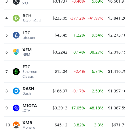
3
$0.1737
-0.46%
5.69%
$6,661,976
XRP 
BCH
4
$233.05
-37.12%
-41.97%
$3,841,266
Bitcoin Cash 
LTC
5
$43.45
1.22%
9.54%
$2,273,188
Litecoin 
XEM
6
$0.2242
0.14%
38.27%
$2,018,159
NEM 
ETC
$15.04
-2.4%
6.74%
$1,416,798
7
Ethereum 
Classic 
DASH
8
$186.97
-0.17%
2.59%
$1,397,164
Dash 
MIOTA
9
$0.3913
17.05%
48.18%
$1,087,591
IOTA 
XMR
10
$45.12
3.82%
3.3%
$671,717
Monero 