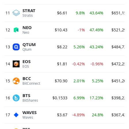
STRAT
11
$6.61
9.8%
43.64%
$651,153
Stratis 
NEO
12
$10.43
-1%
47.49%
$521,292
Neo 
QTUM
13
$8.22
5.26%
43.24%
$484,735
Qtum 
EOS
14
$1.81
-0.42%
-0.96%
$472,251
EOS 
BCC
15
$70.90
2.01%
5.25%
$451,207
BitConnect 
BTS
16
$0.1533
6.99%
17.23%
$398,225
BitShares 
WAVES
17
$3.67
-4.89%
24.8%
$367,420
Waves 