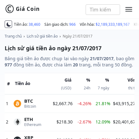
©
Giá Coin
MEN
Tiền ảo:
38,460
Sàn giao dịch:
966
Vốn hóa:
$2,189,333,189,167
Kh
Trang chủ
›
Lịch sử giá tiền ảo
›
Ngày 21/07/2017
Lịch sử giá tiền ảo ngày 21/07/2017
Bảng giá tiền ảo được chụp lại vào ngày
21/07/2017
, bao gồm
977
đồng tiền ảo, được chia làm
20
trang, mỗi trang 50 đồng.
Giá
%
%
Vốn 
Tiền ảo
#
(USD)
24h
7 ngày
thị tr
BTC
1
$2,667.76
-4.26%
21.81%
$43,915,272
Bitcoin 
ETH
2
$218.30
-2.67%
12.09%
$20,401,674
Ethereum 
XRP