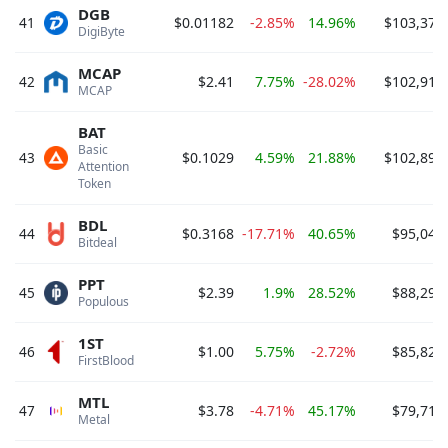
DGB
41
$0.01182
-2.85%
14.96%
$103,375
DigiByte 
MCAP
42
$2.41
7.75%
-28.02%
$102,918
MCAP 
BAT
Basic 
43
$0.1029
4.59%
21.88%
$102,899
Attention 
Token 
BDL
44
$0.3168
-17.71%
40.65%
$95,049
Bitdeal 
PPT
45
$2.39
1.9%
28.52%
$88,299
Populous 
1ST
46
$1.00
5.75%
-2.72%
$85,822
FirstBlood 
MTL
47
$3.78
-4.71%
45.17%
$79,715
Metal 