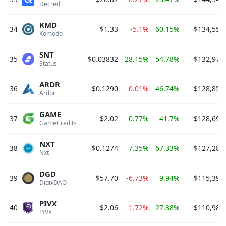
Decred 
KMD
34
$1.33
-5.1%
60.15%
$134,558
Komodo 
SNT
35
$0.03832
28.15%
54.78%
$132,977
Status 
ARDR
36
$0.1290
-0.01%
46.74%
$128,856
Ardor 
GAME
37
$2.02
0.77%
41.7%
$128,696
GameCredits 
NXT
38
$0.1274
7.35%
67.33%
$127,284
Nxt 
DGD
39
$57.70
-6.73%
9.94%
$115,393
DigixDAO 
PIVX
40
$2.06
-1.72%
27.38%
$110,983
PIVX 