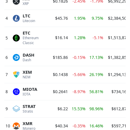
3
$0.1826
-2.45%
-1.79%
$6,992,297
XRP 
LTC
4
$45.76
1.95%
9.75%
$2,384,506
Litecoin 
ETC
$16.14
1.28%
-5.1%
$1,513,872
5
Ethereum 
Classic 
DASH
6
$185.86
-0.15%
17.13%
$1,382,851
Dash 
XEM
7
$0.1438
-5.66%
26.19%
$1,294,130
NEM 
MIOTA
8
$0.2641
-8.97%
56.81%
$734,167
IOTA 
STRAT
9
$6.22
15.53%
98.96%
$612,878
Stratis 
XMR
10
$40.34
-0.35%
16.46%
$597,714
Monero 