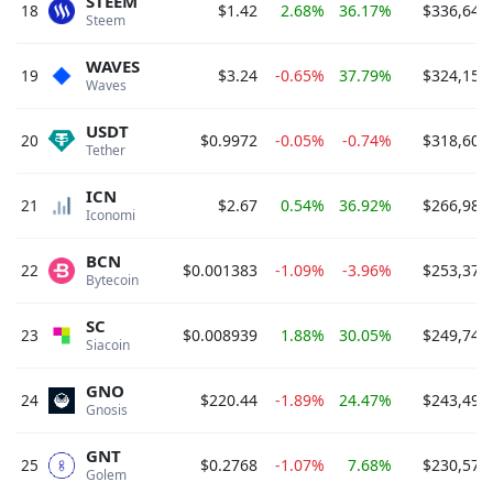
STEEM
18
$1.42
2.68%
36.17%
$336,643
Steem 
WAVES
19
$3.24
-0.65%
37.79%
$324,159
Waves 
USDT
20
$0.9972
-0.05%
-0.74%
$318,607
Tether 
ICN
21
$2.67
0.54%
36.92%
$266,982
Iconomi 
BCN
22
$0.001383
-1.09%
-3.96%
$253,378
Bytecoin 
SC
23
$0.008939
1.88%
30.05%
$249,749
Siacoin 
GNO
24
$220.44
-1.89%
24.47%
$243,498
Gnosis 
GNT
25
$0.2768
-1.07%
7.68%
$230,579
Golem 