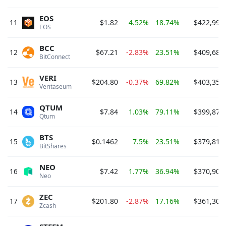
EOS
11
$1.82
4.52%
18.74%
$422,992
EOS 
BCC
12
$67.21
-2.83%
23.51%
$409,685
BitConnect 
VERI
13
$204.80
-0.37%
69.82%
$403,357
Veritaseum 
QTUM
14
$7.84
1.03%
79.11%
$399,872
Qtum 
BTS
15
$0.1462
7.5%
23.51%
$379,816
BitShares 
NEO
16
$7.42
1.77%
36.94%
$370,904
Neo 
ZEC
17
$201.80
-2.87%
17.16%
$361,305
Zcash 