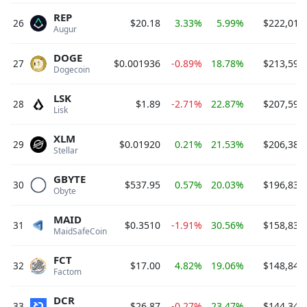
REP
26
$20.18
3.33%
5.99%
$222,013
Augur 
DOGE
27
$0.001936
-0.89%
18.78%
$213,594
Dogecoin 
LSK
28
$1.89
-2.71%
22.87%
$207,595
Lisk 
XLM
29
$0.01920
0.21%
21.53%
$206,386
Stellar 
GBYTE
30
$537.95
0.57%
20.03%
$196,838
Obyte 
MAID
31
$0.3510
-1.91%
30.56%
$158,833
MaidSafeCoin 
FCT
32
$17.00
4.82%
19.06%
$148,844
Factom 
DCR
33
$26.87
-0.27%
23.47%
$144,344