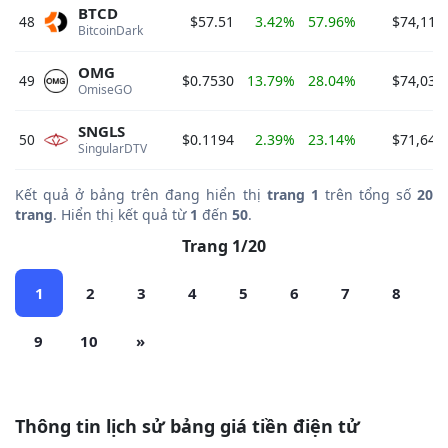
BTCD
48
$57.51
3.42%
57.96%
$74,118
BitcoinDark 
OMG
49
$0.7530
13.79%
28.04%
$74,032
OmiseGO 
SNGLS
50
$0.1194
2.39%
23.14%
$71,645
SingularDTV 
Kết quả ở bảng trên đang hiển thị
trang 1
trên tổng số
20
trang
. Hiển thị kết quả từ
1
đến
50
.
Trang 1/20
1
2
3
4
5
6
7
8
9
10
»
Thông tin lịch sử bảng giá tiền điện tử