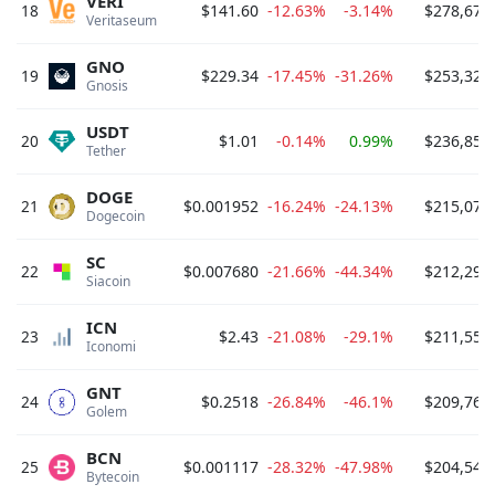
VERI
18
$141.60
-12.63%
-3.14%
$278,670
Veritaseum 
GNO
19
$229.34
-17.45%
-31.26%
$253,322
Gnosis 
USDT
20
$1.01
-0.14%
0.99%
$236,850
Tether 
DOGE
21
$0.001952
-16.24%
-24.13%
$215,079
Dogecoin 
SC
22
$0.007680
-21.66%
-44.34%
$212,290
Siacoin 
ICN
23
$2.43
-21.08%
-29.1%
$211,552
Iconomi 
GNT
24
$0.2518
-26.84%
-46.1%
$209,761
Golem 
BCN
25
$0.001117
-28.32%
-47.98%
$204,543
Bytecoin 