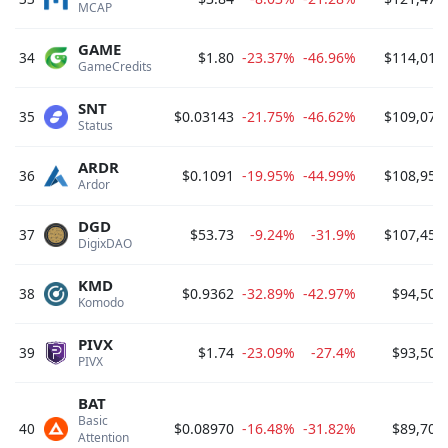
MCAP 
GAME
34
$1.80
-23.37%
-46.96%
$114,010
GameCredits 
SNT
35
$0.03143
-21.75%
-46.62%
$109,076
Status 
ARDR
36
$0.1091
-19.95%
-44.99%
$108,950
Ardor 
DGD
37
$53.73
-9.24%
-31.9%
$107,457
DigixDAO 
KMD
38
$0.9362
-32.89%
-42.97%
$94,509
Komodo 
PIVX
39
$1.74
-23.09%
-27.4%
$93,507
PIVX 
BAT
Basic 
40
$0.08970
-16.48%
-31.82%
$89,701
Attention 