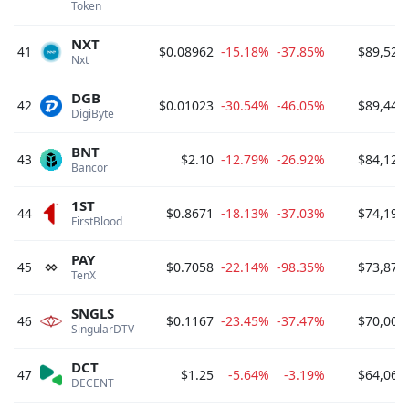
Token 
NXT
41
$0.08962
-15.18%
-37.85%
$89,529
Nxt 
DGB
42
$0.01023
-30.54%
-46.05%
$89,442
DigiByte 
BNT
43
$2.10
-12.79%
-26.92%
$84,127
Bancor 
1ST
44
$0.8671
-18.13%
-37.03%
$74,191
FirstBlood 
PAY
45
$0.7058
-22.14%
-98.35%
$73,871
TenX 
SNGLS
46
$0.1167
-23.45%
-37.47%
$70,006
SingularDTV 
DCT
47
$1.25
-5.64%
-3.19%
$64,061
DECENT 