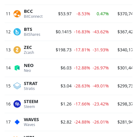
BCC
11
$53.97
-8.53%
0.47%
$370,749
BitConnect 
BTS
12
$0.1415
-16.83%
-43.62%
$367,422
BitShares 
ZEC
13
$198.73
-17.81%
-31.93%
$340,178
Zcash 
NEO
14
$6.03
-12.88%
-26.97%
$301,442
Neo 
STRAT
15
$3.04
-28.63%
-49.01%
$299,730
Stratis 
STEEM
16
$1.26
-17.66%
-23.42%
$298,372
Steem 
WAVES
17
$2.82
-24.88%
-26.01%
$281,941
Waves 