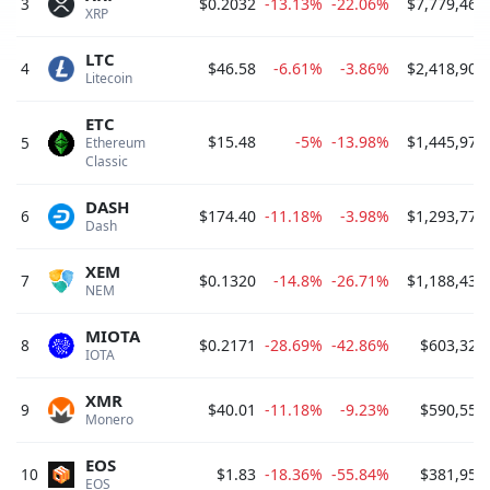
3
$0.2032
-13.13%
-22.06%
$7,779,466
XRP 
LTC
4
$46.58
-6.61%
-3.86%
$2,418,908
Litecoin 
ETC
$15.48
-5%
-13.98%
$1,445,970
5
Ethereum 
Classic 
DASH
6
$174.40
-11.18%
-3.98%
$1,293,778
Dash 
XEM
7
$0.1320
-14.8%
-26.71%
$1,188,433
NEM 
MIOTA
8
$0.2171
-28.69%
-42.86%
$603,328
IOTA 
XMR
9
$40.01
-11.18%
-9.23%
$590,550
Monero 
EOS
10
$1.83
-18.36%
-55.84%
$381,950
EOS 