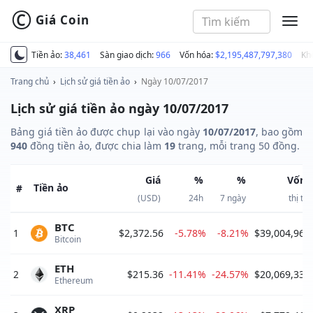
©
Giá Coin
MEN
Tiền ảo:
38,461
Sàn giao dịch:
966
Vốn hóa:
$2,195,487,797,380
Kh
Trang chủ
›
Lịch sử giá tiền ảo
›
Ngày 10/07/2017
Lịch sử giá tiền ảo ngày 10/07/2017
Bảng giá tiền ảo được chụp lại vào ngày
10/07/2017
, bao gồm
940
đồng tiền ảo, được chia làm
19
trang, mỗi trang 50 đồng.
Giá
%
%
Vốn 
Tiền ảo
#
(USD)
24h
7 ngày
thị tr
BTC
1
$2,372.56
-5.78%
-8.21%
$39,004,966
Bitcoin 
ETH
2
$215.36
-11.41%
-24.57%
$20,069,337
Ethereum 
XRP