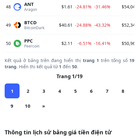
ANT
48
$1.61
-24.81%
-31.46%
$54,049
Aragon 
BTCD
49
$40.61
-24.88%
-43.32%
$52,345
BitcoinDark 
PPC
50
$2.11
-6.51%
-16.41%
$50,968
Peercoin 
Kết quả ở bảng trên đang hiển thị
trang 1
trên tổng số
19
trang
. Hiển thị kết quả từ
1
đến
50
.
Trang 1/19
1
2
3
4
5
6
7
8
9
10
»
Thông tin lịch sử bảng giá tiền điện tử