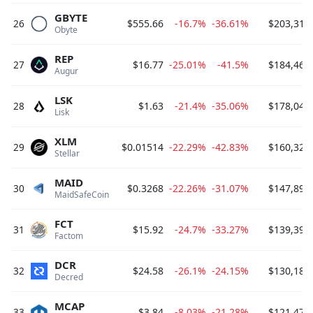
GBYTE
26
$555.66
-16.7%
-36.61%
$203,319
Obyte 
REP
27
$16.77
-25.01%
-41.5%
$184,469
Augur 
LSK
28
$1.63
-21.4%
-35.06%
$178,043
Lisk 
XLM
29
$0.01514
-22.29%
-42.83%
$160,324
Stellar 
MAID
30
$0.3268
-22.26%
-31.07%
$147,893
MaidSafeCoin 
FCT
31
$15.92
-24.7%
-33.27%
$139,394
Factom 
DCR
32
$24.58
-26.1%
-24.15%
$130,186
Decred 
MCAP
33
$3.84
-8.03%
-21.28%
$121,478