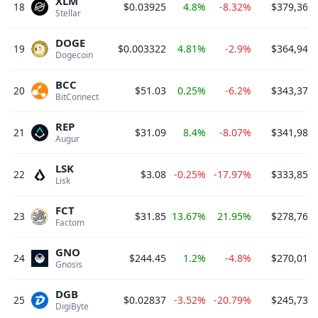
XLM
18
$0.03925
4.8%
-8.32%
$379,367,
Stellar 
DOGE
19
$0.003322
4.81%
-2.9%
$364,942,
Dogecoin 
BCC
20
$51.03
0.25%
-6.2%
$343,374,
BitConnect 
REP
21
$31.09
8.4%
-8.07%
$341,988,
Augur 
LSK
22
$3.08
-0.25%
-17.97%
$333,856,
Lisk 
FCT
23
$31.85
13.67%
21.95%
$278,761,
Factom 
GNO
24
$244.45
1.2%
-4.8%
$270,017,
Gnosis 
DGB
25
$0.02837
-3.52%
-20.79%
$245,739,
DigiByte 