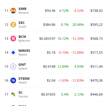
XMR
11
$50.46
4.72%
-4.52%
$738,921,
Monero 
ZEC
12
$384.86
0.7%
20.98%
$595,227,
Zcash 
BCN
13
$0.003107
16.12%
-12.39%
$568,732,
Bytecoin 
WAVES
14
$5.18
-0.73%
-12.88%
$517,555,
Waves 
GNT
15
$0.6168
12.84%
4.93%
$511,446,
Golem 
STEEM
16
$2.04
-1.63%
-12.83%
$479,362,
Steem 
SC
17
$0.01655
5.4%
2.12%
$446,695,
Siacoin 