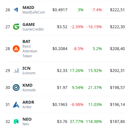
MAID
26
$0.4917
3%
-7.4%
$222,519,
MaidSafeCoin 
GAME
27
$3.52
-2.39%
-16.19%
$222,304,
GameCredits 
BAT
Basic 
28
$0.2084
-8.5%
5.2%
$208,400,
Attention 
Token 
ICN
29
$2.33
17.26%
15.92%
$202,314,
Iconomi 
KMD
30
$1.97
9.54%
21.37%
$198,579,
Komodo 
ARDR
31
$0.1963
-6.98%
11.03%
$196,145,
Ardor 
NEO
32
$3.76
37.77%
118.98%
$187,861,
Neo 