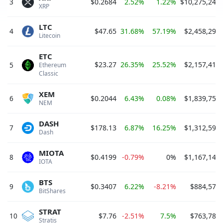
3
$0.2684
2.52%
1.22%
$10,275,243
XRP 
LTC
4
$47.65
31.68%
57.19%
$2,458,295
Litecoin 
ETC
$23.27
26.35%
25.52%
$2,157,416
5
Ethereum 
Classic 
XEM
6
$0.2044
6.43%
0.08%
$1,839,758
NEM 
DASH
7
$178.13
6.87%
16.25%
$1,312,595
Dash 
MIOTA
8
$0.4199
-0.79%
0%
$1,167,140
IOTA 
BTS
9
$0.3407
6.22%
-8.21%
$884,577,
BitShares 
STRAT
10
$7.76
-2.51%
7.5%
$763,785,
Stratis 