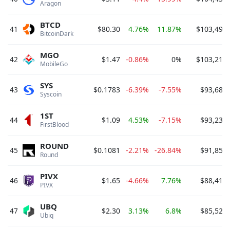
Aragon 
BTCD
41
$80.30
4.76%
11.87%
$103,497,
BitcoinDark 
MGO
42
$1.47
-0.86%
0%
$103,211,
MobileGo 
SYS
43
$0.1783
-6.39%
-7.55%
$93,689
Syscoin 
1ST
44
$1.09
4.53%
-7.15%
$93,238
FirstBlood 
ROUND
45
$0.1081
-2.21%
-26.84%
$91,852
Round 
PIVX
46
$1.65
-4.66%
7.76%
$88,415
PIVX 
UBQ
47
$2.30
3.13%
6.8%
$85,529
Ubiq 