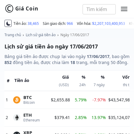
©
Giá Coin
MEN
Tiền ảo:
38,465
Sàn giao dịch:
966
Vốn hóa:
$2,207,103,400,953
Kh
Trang chủ
›
Lịch sử giá tiền ảo
›
Ngày 17/06/2017
Lịch sử giá tiền ảo ngày 17/06/2017
Bảng giá tiền ảo được chụp lại vào ngày
17/06/2017
, bao gồm
852
đồng tiền ảo, được chia làm
18
trang, mỗi trang 50 đồng.
Giá
%
%
Vốn 
Tiền ảo
#
(USD)
24h
7 ngày
thị tr
BTC
1
$2,655.88
5.79%
-7.97%
$43,547,989
Bitcoin 
ETH
2
$379.41
2.85%
13.97%
$35,124,073
Ethereum 
XRP