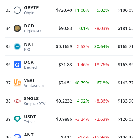
GBYTE
33
$728.40
11.08%
5.82%
$186,099,
Obyte 
DGD
34
$90.83
0.1%
-8.03%
$181,651,
DigixDAO 
NXT
35
$0.1659
-2.53%
30.64%
$165,715,
Nxt 
DCR
36
$31.83
-1.46%
-18.76%
$163,399,
Decred 
VERI
37
$74.51
48.79%
67.8%
$143,774,
Veritaseum 
SNGLS
38
$0.2232
4.92%
-8.36%
$133,908,
SingularDTV 
USDT
39
$0.9886
-3.24%
-2.63%
$126,038,
Tether 
ANT
40
$3.11
-4.4%
-15.99%
$104,432,