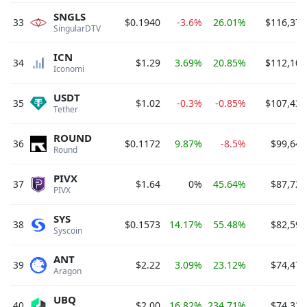
SNGLS
33
$0.1940
-3.6%
26.01%
$116,370
SingularDTV 
ICN
34
$1.29
3.69%
20.85%
$112,105
Iconomi 
USDT
35
$1.02
-0.3%
-0.85%
$107,431
Tether 
ROUND
36
$0.1172
9.87%
-8.5%
$99,645
Round 
PIVX
37
$1.64
0%
45.64%
$87,724
PIVX 
SYS
38
$0.1573
14.17%
55.48%
$82,599
Syscoin 
ANT
39
$2.22
3.09%
23.12%
$74,476
Aragon 
UBQ
40
$2.00
16.82%
234.71%
$74,338