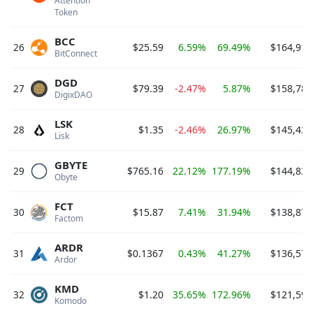
Attention 
Token 
BCC
26
$25.59
6.59%
69.49%
$164,919
BitConnect 
DGD
27
$79.39
-2.47%
5.87%
$158,780
DigixDAO 
LSK
28
$1.35
-2.46%
26.97%
$145,438
Lisk 
GBYTE
29
$765.16
22.12%
177.19%
$144,831
Obyte 
FCT
30
$15.87
7.41%
31.94%
$138,872
Factom 
ARDR
31
$0.1367
0.43%
41.27%
$136,576
Ardor 
KMD
32
$1.20
35.65%
172.96%
$121,597
Komodo 