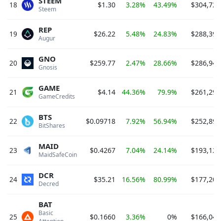
STEEM
18
$1.30
3.28%
43.49%
$304,722
Steem 
REP
19
$26.22
5.48%
24.83%
$288,398
Augur 
GNO
20
$259.77
2.47%
28.66%
$286,940
Gnosis 
GAME
21
$4.14
44.36%
79.9%
$261,292
GameCredits 
BTS
22
$0.09718
7.92%
56.94%
$252,897
BitShares 
MAID
23
$0.4267
7.04%
24.14%
$193,123
MaidSafeCoin 
DCR
24
$35.21
16.56%
80.99%
$177,205
Decred 
BAT
Basic 
25
$0.1660
3.36%
0%
$166,049