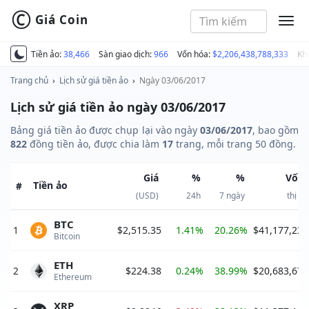
©
Giá Coin
MEN
Tiền ảo:
38,466
Sàn giao dịch:
966
Vốn hóa:
$2,206,438,788,333
Kh
Trang chủ
›
Lịch sử giá tiền ảo
›
Ngày 03/06/2017
Lịch sử giá tiền ảo ngày 03/06/2017
Bảng giá tiền ảo được chụp lại vào ngày
03/06/2017
, bao gồm
822
đồng tiền ảo, được chia làm
17
trang, mỗi trang 50 đồng.
Giá
%
%
Vốn 
Tiền ảo
#
(USD)
24h
7 ngày
thị t
BTC
1
$2,515.35
1.41%
20.26%
$41,177,231
Bitcoin 
ETH
2
$224.38
0.24%
38.99%
$20,683,676
Ethereum 
XRP