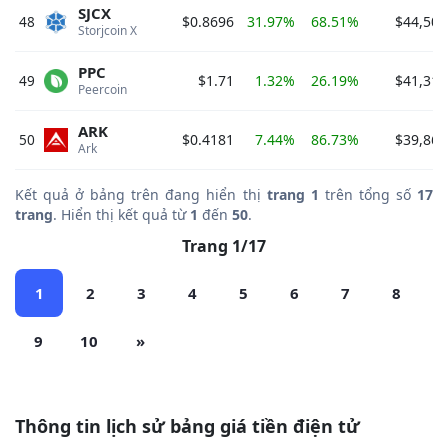
SJCX
48
$0.8696
31.97%
68.51%
$44,502
Storjcoin X 
PPC
49
$1.71
1.32%
26.19%
$41,317
Peercoin 
ARK
50
$0.4181
7.44%
86.73%
$39,861
Ark 
Kết quả ở bảng trên đang hiển thị
trang 1
trên tổng số
17
trang
. Hiển thị kết quả từ
1
đến
50
.
Trang 1/17
1
2
3
4
5
6
7
8
9
10
»
Thông tin lịch sử bảng giá tiền điện tử