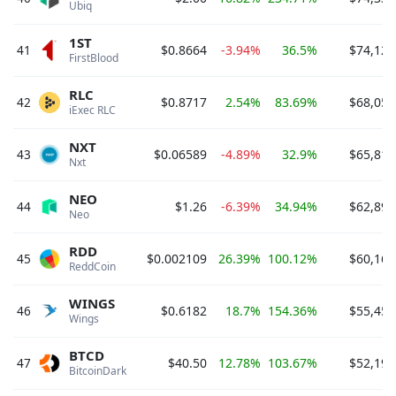
Ubiq 
1ST
41
$0.8664
-3.94%
36.5%
$74,129
FirstBlood 
RLC
42
$0.8717
2.54%
83.69%
$68,057
iExec RLC 
NXT
43
$0.06589
-4.89%
32.9%
$65,819
Nxt 
NEO
44
$1.26
-6.39%
34.94%
$62,899
Neo 
RDD
45
$0.002109
26.39%
100.12%
$60,162
ReddCoin 
WINGS
46
$0.6182
18.7%
154.36%
$55,454
Wings 
BTCD
47
$40.50
12.78%
103.67%
$52,199
BitcoinDark 