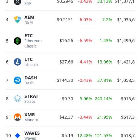
3
$0.2946
-3.42%
33.13%
$11,377,167
XRP 
XEM
4
$0.2151
-6.03%
7.2%
$1,935,674
NEM 
ETC
$16.26
-6.59%
1.43%
$1,499,658
5
Ethereum 
Classic 
LTC
6
$27.66
-4.41%
13.96%
$1,421,817
Litecoin 
DASH
7
$144.30
-0.43%
37.81%
$1,058,531
Dash 
STRAT
8
$9.30
5.96%
240.14%
$915,652
Stratis 
XMR
9
$42.37
-3.44%
21.95%
$617,326
Monero 
WAVES
10
$5.19
12.48%
121.53%
$518,762
Waves 