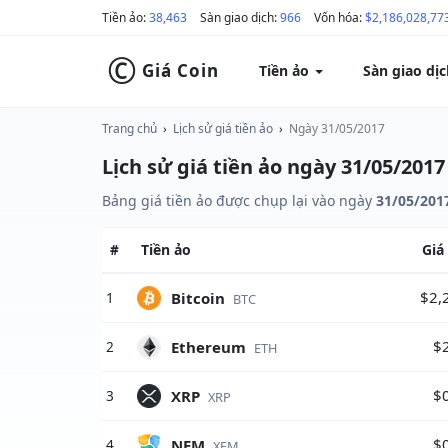
Tiền ảo:
38,463
Sàn giao dịch:
966
Vốn hóa:
$2,186,028,77
©
Giá Coin
Tiền ảo
Sàn giao dị
Trang chủ
›
Lịch sử giá tiền ảo
›
Ngày 31/05/2017
Lịch sử giá tiền ảo ngày 31/05/2017
Bảng giá tiền ảo được chụp lại vào ngày
31/05/201
#
Tiền ảo
Giá
$2,
Bitcoin
1
BTC
$
Ethereum
2
ETH
$
XRP
3
XRP
$
NEM
4
XEM