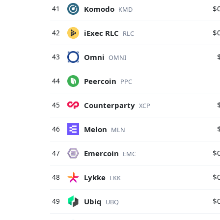
$
Komodo
41
KMD
$
iExec RLC
42
RLC
Omni
43
OMNI
Peercoin
44
PPC
Counterparty
45
XCP
Melon
46
MLN
$
Emercoin
47
EMC
$
Lykke
48
LKK
$
Ubiq
49
UBQ