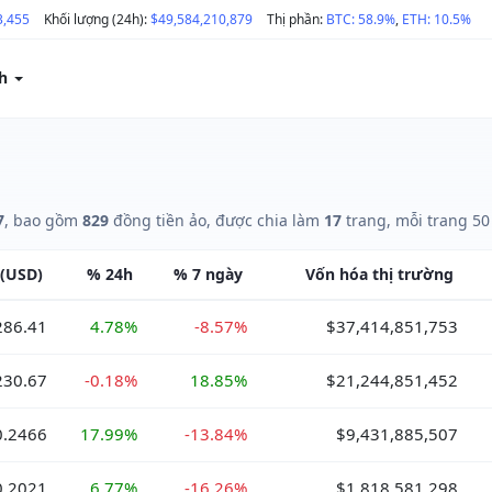
3,455
Khối lượng (24h):
$49,584,210,879
Thị phần:
BTC: 58.9%
,
ETH: 10.5%
ch
7
, bao gồm
829
đồng tiền ảo, được chia làm
17
trang, mỗi trang 50
(USD)
%
24h
%
7 ngày
Vốn hóa
thị trường
286.41
4.78%
-8.57%
$37,414,851,753
230.67
-0.18%
18.85%
$21,244,851,452
0.2466
17.99%
-13.84%
$9,431,885,507
0.2021
6.77%
-16.26%
$1,818,581,298