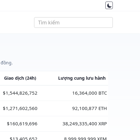
 đồng.
Giao dịch
(24h)
Lượng cung
lưu hành
$1,544,826,752
16,364,000 BTC
$1,271,602,560
92,100,877 ETH
$160,619,696
38,249,335,400 XRP
$13,405,652
8,999,999,999 XEM