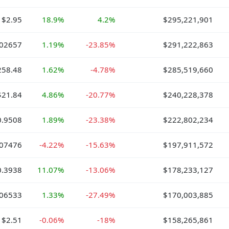
$2.95
18.9%
4.2%
$295,221,901
002657
1.19%
-23.85%
$291,222,863
258.48
1.62%
-4.78%
$285,519,660
$21.84
4.86%
-20.77%
$240,228,378
0.9508
1.89%
-23.38%
$222,802,234
007476
-4.22%
-15.63%
$197,911,572
0.3938
11.07%
-13.06%
$178,233,127
.06533
1.33%
-27.49%
$170,003,885
$2.51
-0.06%
-18%
$158,265,861