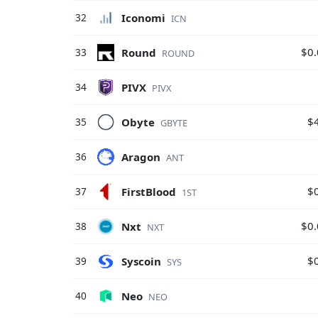
Iconomi
32
ICN
$0
Round
33
ROUND
PIVX
34
PIVX
$
Obyte
35
GBYTE
Aragon
36
ANT
$
FirstBlood
37
1ST
$0
Nxt
38
NXT
$
Syscoin
39
SYS
Neo
40
NEO