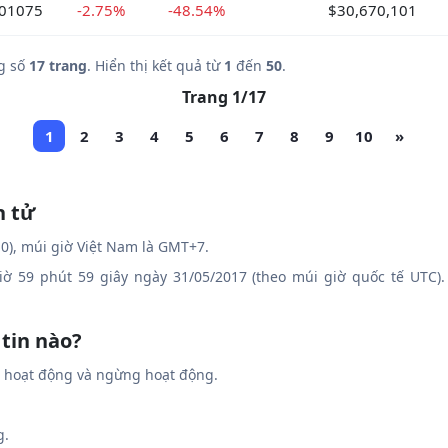
001075
-2.75%
-48.54%
$30,670,101
g số
17 trang
. Hiển thị kết quả từ
1
đến
50
.
Trang 1/17
1
2
3
4
5
6
7
8
9
10
»
n tử
0), múi giờ Việt Nam là GMT+7.
giờ 59 phút 59 giây ngày 31/05/2017 (theo múi giờ quốc tế UTC).
 tin nào?
g hoạt động và ngừng hoạt động.
g.