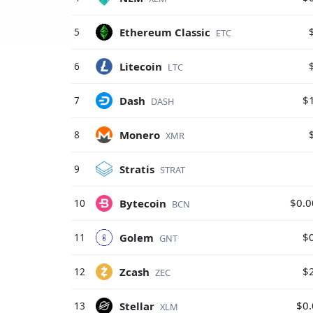
Ethereum Classic
5
ETC
Litecoin
6
LTC
$
Dash
7
DASH
Monero
8
XMR
Stratis
9
STRAT
$0.
Bytecoin
10
BCN
$
Golem
11
GNT
$
Zcash
12
ZEC
$0
Stellar
13
XLM