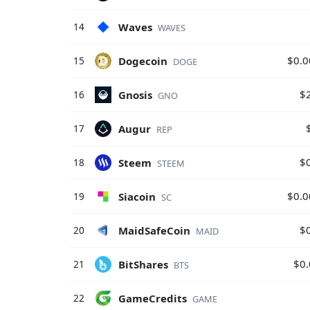
Waves
14
WAVES
$0.
Dogecoin
15
DOGE
$
Gnosis
16
GNO
Augur
17
REP
$
Steem
18
STEEM
$0.
Siacoin
19
SC
$
MaidSafeCoin
20
MAID
$0
BitShares
21
BTS
GameCredits
22
GAME