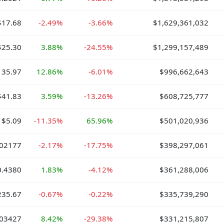
$17.68
-2.49%
-3.66%
$1,629,361,032
$25.30
3.88%
-24.55%
$1,299,157,489
135.97
12.86%
-6.01%
$996,662,643
$41.83
3.59%
-13.26%
$608,725,777
$5.09
-11.35%
65.96%
$501,020,936
002177
-2.17%
-17.75%
$398,297,061
0.4380
1.83%
-4.12%
$361,288,006
235.67
-0.67%
-0.22%
$335,739,290
.03427
8.42%
-29.38%
$331,215,807