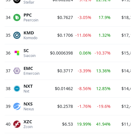
Stellar 
PPC
34
$0.7627
-3.05%
17.9%
$18,30
Peercoin 
KMD
35
$0.1706
-11.06%
1.32%
$17,19
Komodo 
SC
36
$0.0006398
0.06%
-10.37%
$15,87
Siacoin 
EMC
37
$0.3717
-3.39%
13.36%
$14,80
Emercoin 
NXT
38
$0.01462
-8.56%
12.85%
$14,60
Nxt 
NXS
39
$0.2578
-1.76%
-19.6%
$12,46
Nexus 
XZC
40
$6.53
19.99%
41.94%
$11,89
Zcoin 