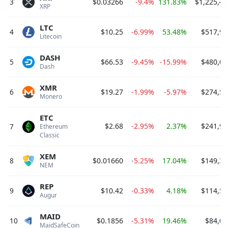
3
$0.03266
-9.4%
131.83%
$1,225,46
XRP 
LTC
4
$10.25
-6.99%
53.48%
$517,95
Litecoin 
DASH
5
$66.53
-9.45%
-15.99%
$480,01
Dash 
XMR
6
$19.27
-1.99%
-5.97%
$274,58
Monero 
ETC
$2.68
-2.95%
2.37%
$241,97
7
Ethereum 
Classic 
XEM
8
$0.01660
-5.25%
17.04%
$149,36
NEM 
REP
9
$10.42
-0.33%
4.18%
$114,58
Augur 
MAID
10
$0.1856
-5.31%
19.46%
$84,00
MaidSafeCoin 