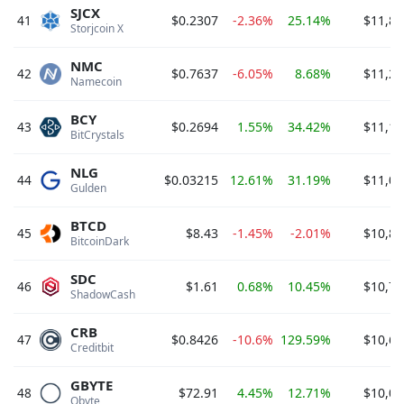
SJCX
41
$0.2307
-2.36%
25.14%
$11,80
Storjcoin X 
NMC
42
$0.7637
-6.05%
8.68%
$11,25
Namecoin 
BCY
43
$0.2694
1.55%
34.42%
$11,13
BitCrystals 
NLG
44
$0.03215
12.61%
31.19%
$11,03
Gulden 
BTCD
45
$8.43
-1.45%
-2.01%
$10,85
BitcoinDark 
SDC
46
$1.61
0.68%
10.45%
$10,70
ShadowCash 
CRB
47
$0.8426
-10.6%
129.59%
$10,60
Creditbit 
GBYTE
48
$72.91
4.45%
12.71%
$10,02
Obyte 