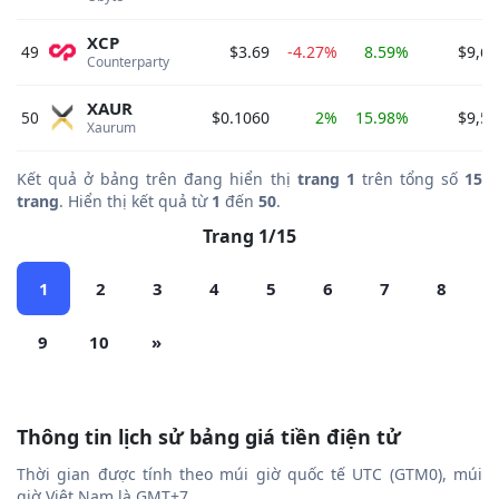
XCP
49
$3.69
-4.27%
8.59%
$9,66
Counterparty 
XAUR
50
$0.1060
2%
15.98%
$9,53
Xaurum 
Kết quả ở bảng trên đang hiển thị
trang 1
trên tổng số
15
trang
. Hiển thị kết quả từ
1
đến
50
.
Trang 1/15
1
2
3
4
5
6
7
8
9
10
»
Thông tin lịch sử bảng giá tiền điện tử
Thời gian được tính theo múi giờ quốc tế UTC (GTM0), múi
giờ Việt Nam là GMT+7.