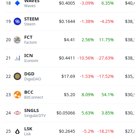
WAVES
18
$0.4005
-3.09%
6.35%
$40,04
Waves 
STEEM
19
$0.1644
-1.38%
-4.25%
$38,77
Steem 
FCT
20
$4.41
2.56%
11.75%
$38,58
Factom 
ICN
21
$0.4411
-10.56%
-27.63%
$38,37
Iconomi 
DGD
22
$17.69
-1.53%
-17.52%
$35,37
DigixDAO 
BCC
23
$5.20
8.09%
54.1%
$30,92
BitConnect 
SNGLS
24
$0.05066
5.63%
3.85%
$30,39
SingularDTV 
LSK
25
$0.2645
-5.2%
-18.21%
$27,86
Lisk 