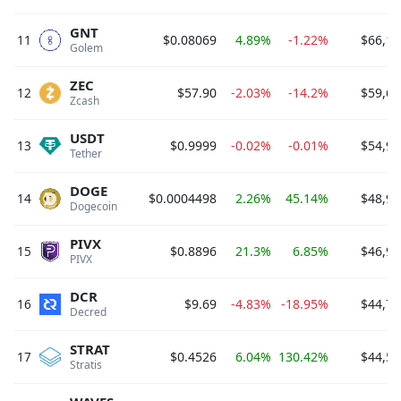
GNT
11
$0.08069
4.89%
-1.22%
$66,16
Golem 
ZEC
12
$57.90
-2.03%
-14.2%
$59,64
Zcash 
USDT
13
$0.9999
-0.02%
-0.01%
$54,94
Tether 
DOGE
14
$0.0004498
2.26%
45.14%
$48,96
Dogecoin 
PIVX
15
$0.8896
21.3%
6.85%
$46,98
PIVX 
DCR
16
$9.69
-4.83%
-18.95%
$44,73
Decred 
STRAT
17
$0.4526
6.04%
130.42%
$44,50
Stratis 