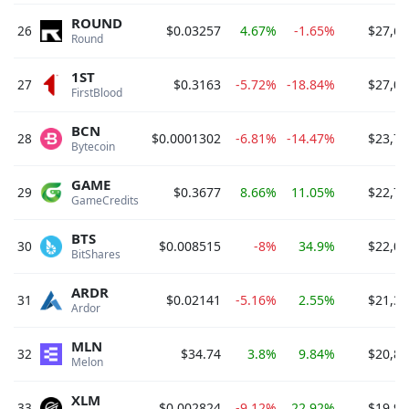
ROUND
26
$0.03257
4.67%
-1.65%
$27,68
Round 
1ST
27
$0.3163
-5.72%
-18.84%
$27,06
FirstBlood 
BCN
28
$0.0001302
-6.81%
-14.47%
$23,78
Bytecoin 
GAME
29
$0.3677
8.66%
11.05%
$22,72
GameCredits 
BTS
30
$0.008515
-8%
34.9%
$22,08
BitShares 
ARDR
31
$0.02141
-5.16%
2.55%
$21,38
Ardor 
MLN
32
$34.74
3.8%
9.84%
$20,82
Melon 
XLM
33
$0.002824
-9.12%
22.92%
$19,91