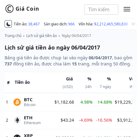
©
Giá Coin
MEN
Tiền ảo:
38,467
Sàn giao dịch:
966
Vốn hóa:
$2,212,465,580,830
Kh
Trang chủ
›
Lịch sử giá tiền ảo
›
Ngày 06/04/2017
Lịch sử giá tiền ảo ngày 06/04/2017
Bảng giá tiền ảo được chụp lại vào ngày
06/04/2017
, bao gồm
737
đồng tiền ảo, được chia làm
15
trang, mỗi trang 50 đồng.
Giá
%
%
Vốn
Tiền ảo
#
(USD)
24h
7 ngày
thị 
BTC
1
$1,182.68
4.98%
14.68%
$19,229,38
Bitcoin 
ETH
2
$43.24
-4.69%
-16.56%
$3,912,32
Ethereum 
XRP