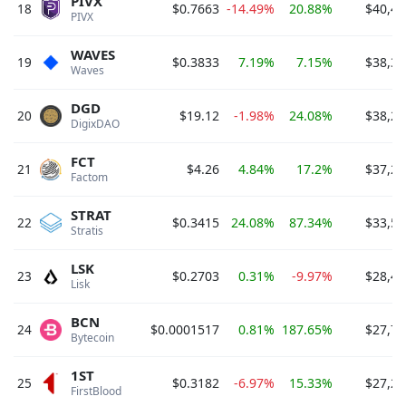
PIVX
18
$0.7663
-14.49%
20.88%
$40,43
PIVX 
WAVES
19
$0.3833
7.19%
7.15%
$38,33
Waves 
DGD
20
$19.12
-1.98%
24.08%
$38,24
DigixDAO 
FCT
21
$4.26
4.84%
17.2%
$37,26
Factom 
STRAT
22
$0.3415
24.08%
87.34%
$33,57
Stratis 
LSK
23
$0.2703
0.31%
-9.97%
$28,44
Lisk 
BCN
24
$0.0001517
0.81%
187.65%
$27,72
Bytecoin 
1ST
25
$0.3182
-6.97%
15.33%
$27,22
FirstBlood 