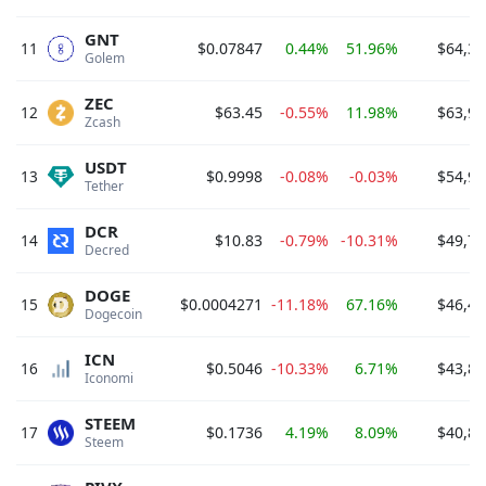
GNT
11
$0.07847
0.44%
51.96%
$64,34
Golem 
ZEC
12
$63.45
-0.55%
11.98%
$63,98
Zcash 
USDT
13
$0.9998
-0.08%
-0.03%
$54,93
Tether 
DCR
14
$10.83
-0.79%
-10.31%
$49,73
Decred 
DOGE
15
$0.0004271
-11.18%
67.16%
$46,47
Dogecoin 
ICN
16
$0.5046
-10.33%
6.71%
$43,89
Iconomi 
STEEM
17
$0.1736
4.19%
8.09%
$40,89
Steem 