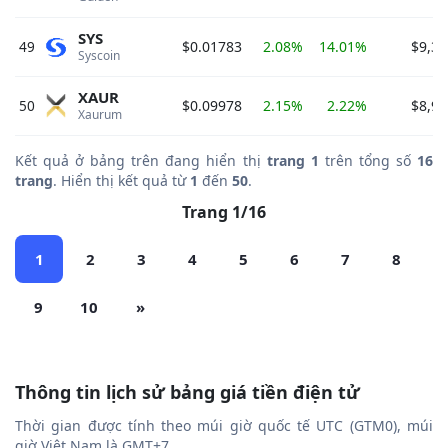
SYS
49
$0.01783
2.08%
14.01%
$9,33
Syscoin 
XAUR
50
$0.09978
2.15%
2.22%
$8,97
Xaurum 
Kết quả ở bảng trên đang hiển thị
trang 1
trên tổng số
16
trang
. Hiển thị kết quả từ
1
đến
50
.
Trang 1/16
1
2
3
4
5
6
7
8
9
10
»
Thông tin lịch sử bảng giá tiền điện tử
Thời gian được tính theo múi giờ quốc tế UTC (GTM0), múi
giờ Việt Nam là GMT+7.