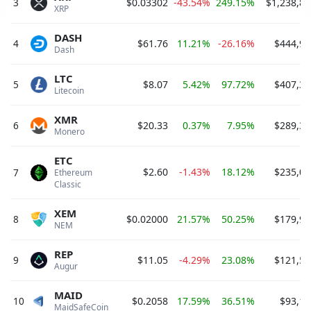
3
$0.03302
-43.54%
249.15%
$1,238,82
XRP 
DASH
4
$61.76
11.21%
-26.16%
$444,95
Dash 
LTC
5
$8.07
5.42%
97.72%
$407,37
Litecoin 
XMR
6
$20.33
0.37%
7.95%
$289,30
Monero 
ETC
$2.60
-1.43%
18.12%
$235,09
7
Ethereum 
Classic 
XEM
8
$0.02000
21.57%
50.25%
$179,99
NEM 
REP
9
$11.05
-4.29%
23.08%
$121,50
Augur 
MAID
10
$0.2058
17.59%
36.51%
$93,14
MaidSafeCoin 