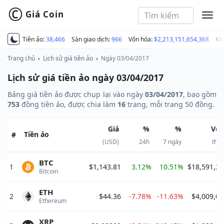
©
Giá Coin
MEN
Tiền ảo:
38,466
Sàn giao dịch:
966
Vốn hóa:
$2,213,151,654,368
Kh
Trang chủ
›
Lịch sử giá tiền ảo
›
Ngày 03/04/2017
Lịch sử giá tiền ảo ngày 03/04/2017
Bảng giá tiền ảo được chụp lại vào ngày
03/04/2017
, bao gồm
753
đồng tiền ảo, được chia làm
16
trang, mỗi trang 50 đồng.
Giá
%
%
Vốn
Tiền ảo
#
(USD)
24h
7 ngày
thị 
BTC
1
$1,143.81
3.12%
10.51%
$18,591,23
Bitcoin 
ETH
2
$44.36
-7.78%
-11.63%
$4,009,01
Ethereum 
XRP