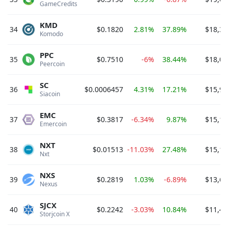
GameCredits 
KMD
34
$0.1820
2.81%
37.89%
$18,34
Komodo 
PPC
35
$0.7510
-6%
38.44%
$18,02
Peercoin 
SC
36
$0.0006457
4.31%
17.21%
$15,95
Siacoin 
EMC
37
$0.3817
-6.34%
9.87%
$15,19
Emercoin 
NXT
38
$0.01513
-11.03%
27.48%
$15,11
Nxt 
NXS
39
$0.2819
1.03%
-6.89%
$13,60
Nexus 
SJCX
40
$0.2242
-3.03%
10.84%
$11,44
Storjcoin X 