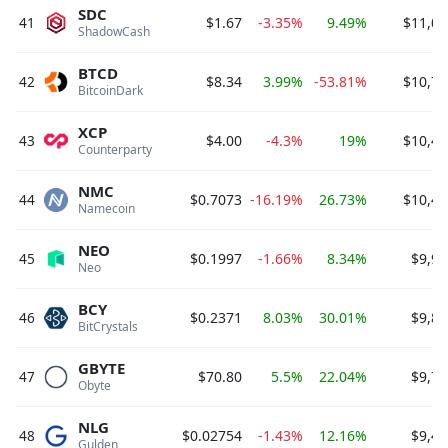
SDC
41
$1.67
-3.35%
9.49%
$11,07
ShadowCash 
BTCD
42
$8.34
3.99%
-53.81%
$10,75
BitcoinDark 
XCP
43
$4.00
-4.3%
19%
$10,47
Counterparty 
NMC
44
$0.7073
-16.19%
26.73%
$10,42
Namecoin 
NEO
45
$0.1997
-1.66%
8.34%
$9,98
Neo 
BCY
46
$0.2371
8.03%
30.01%
$9,80
BitCrystals 
GBYTE
47
$70.80
5.5%
22.04%
$9,73
Obyte 
NLG
48
$0.02754
-1.43%
12.16%
$9,45
Gulden 