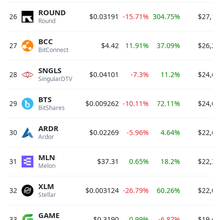
ROUND
26
$0.03191
-15.71%
304.75%
$27,12
Round 
BCC
27
$4.42
11.91%
37.09%
$26,22
BitConnect 
SNGLS
28
$0.04101
-7.3%
11.2%
$24,60
SingularDTV 
BTS
29
$0.009262
-10.11%
72.11%
$24,01
BitShares 
ARDR
30
$0.02269
-5.96%
4.64%
$22,66
Ardor 
MLN
31
$37.31
0.65%
18.2%
$22,36
Melon 
XLM
32
$0.003124
-26.79%
60.26%
$22,03
Stellar 
GAME
33
$0.3190
0.99%
-6.87%
$19,69