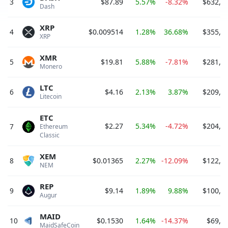
3
$87.89
5.57%
-8.32%
$632,1
Dash 
XRP
4
$0.009514
1.28%
36.68%
$355,7
XRP 
XMR
5
$19.81
5.88%
-7.81%
$281,1
Monero 
LTC
6
$4.16
2.13%
3.87%
$209,3
Litecoin 
ETC
$2.27
5.34%
-4.72%
$204,4
7
Ethereum 
Classic 
XEM
8
$0.01365
2.27%
-12.09%
$122,8
NEM 
REP
9
$9.14
1.89%
9.88%
$100,5
Augur 
MAID
10
$0.1530
1.64%
-14.37%
$69,2
MaidSafeCoin 