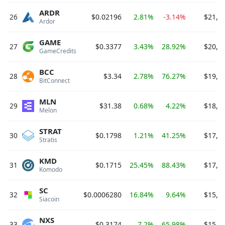
ARDR
26
$0.02196
2.81%
-3.14%
$21,9
Ardor 
GAME
27
$0.3377
3.43%
28.92%
$20,8
GameCredits 
BCC
28
$3.34
2.78%
76.27%
$19,1
BitConnect 
MLN
29
$31.38
0.68%
4.22%
$18,8
Melon 
STRAT
30
$0.1798
1.21%
41.25%
$17,6
Stratis 
KMD
31
$0.1715
25.45%
88.43%
$17,2
Komodo 
SC
32
$0.0006280
16.84%
9.64%
$15,4
Siacoin 
NXS
33
$0.3174
7.2%
65.98%
$15,2