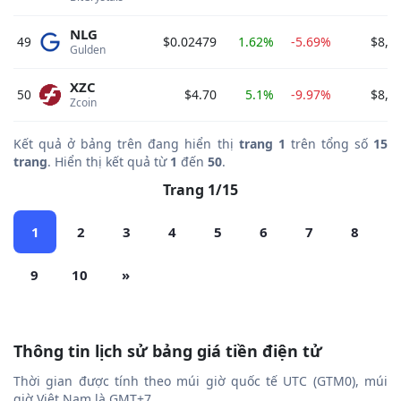
NLG
49
$0.02479
1.62%
-5.69%
$8,4
Gulden 
XZC
50
$4.70
5.1%
-9.97%
$8,1
Zcoin 
Kết quả ở bảng trên đang hiển thị
trang 1
trên tổng số
15
trang
. Hiển thị kết quả từ
1
đến
50
.
Trang 1/15
1
2
3
4
5
6
7
8
9
10
»
Thông tin lịch sử bảng giá tiền điện tử
Thời gian được tính theo múi giờ quốc tế UTC (GTM0), múi
giờ Việt Nam là GMT+7.