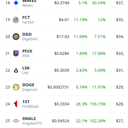
WAVES
18
$0.3744
5.1%
30.54%
$37,4
Waves 
FCT
19
$4.01
11.19%
12%
$35,0
Factom 
DGD
20
$17.03
11.68%
7.51%
$34,0
DigixDAO 
PIVX
21
$0.6286
1.89%
17.06%
$33,0
PIVX 
LSK
22
$0.3039
2.83%
5.09%
$31,9
Lisk 
DOGE
23
$0.0002731
8.74%
11.97%
$29,6
Dogecoin 
1ST
24
$0.3334
28.3%
156.15%
$28,5
FirstBlood 
SNGLS
25
$0.04524
22.1%
102.26%
$27,1
SingularDTV 