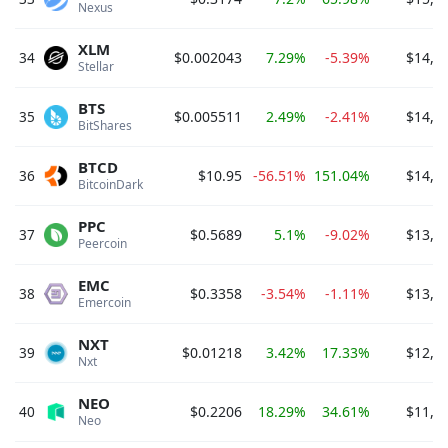
Nexus 
XLM
34
$0.002043
7.29%
-5.39%
$14,5
Stellar 
BTS
35
$0.005511
2.49%
-2.41%
$14,2
BitShares 
BTCD
36
$10.95
-56.51%
151.04%
$14,1
BitcoinDark 
PPC
37
$0.5689
5.1%
-9.02%
$13,6
Peercoin 
EMC
38
$0.3358
-3.54%
-1.11%
$13,3
Emercoin 
NXT
39
$0.01218
3.42%
17.33%
$12,1
Nxt 
NEO
40
$0.2206
18.29%
34.61%
$11,0
Neo 