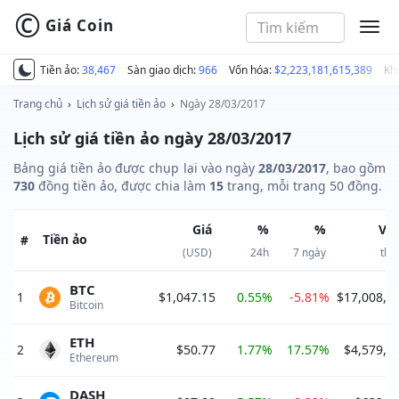
©
Giá Coin
MEN
Tiền ảo:
38,467
Sàn giao dịch:
966
Vốn hóa:
$2,223,181,615,389
Kh
Trang chủ
›
Lịch sử giá tiền ảo
›
Ngày 28/03/2017
Lịch sử giá tiền ảo ngày 28/03/2017
Bảng giá tiền ảo được chụp lại vào ngày
28/03/2017
, bao gồm
730
đồng tiền ảo, được chia làm
15
trang, mỗi trang 50 đồng.
Giá
%
%
Vố
Tiền ảo
#
(USD)
24h
7 ngày
thị
BTC
1
$1,047.15
0.55%
-5.81%
$17,008,1
Bitcoin 
ETH
2
$50.77
1.77%
17.57%
$4,579,6
Ethereum 
DASH