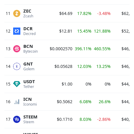
ZEC
11
$64.69
17.82%
-3.48%
$62,4
Zcash 
DCR
12
$12.81
15.45%
121.88%
$52,8
Decred 
BCN
13
$0.0002570
396.11%
460.55%
$46,9
Bytecoin 
GNT
14
$0.05628
12.03%
13.25%
$46,1
Golem 
USDT
15
$1.00
0%
0%
$44,9
Tether 
ICN
16
$0.5062
6.08%
26.6%
$44,0
Iconomi 
STEEM
17
$0.1710
8.03%
-2.86%
$40,2
Steem 