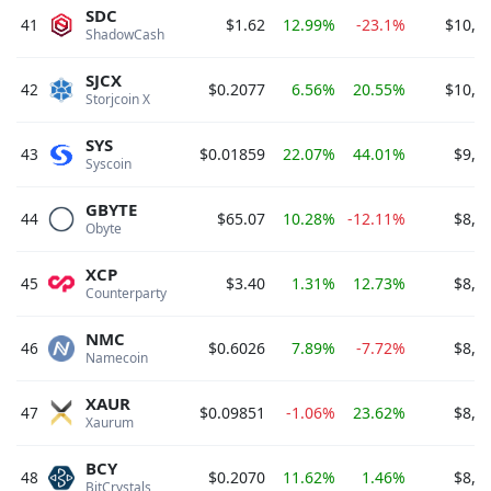
SDC
41
$1.62
12.99%
-23.1%
$10,7
ShadowCash 
SJCX
42
$0.2077
6.56%
20.55%
$10,4
Storjcoin X 
SYS
43
$0.01859
22.07%
44.01%
$9,7
Syscoin 
GBYTE
44
$65.07
10.28%
-12.11%
$8,9
Obyte 
XCP
45
$3.40
1.31%
12.73%
$8,9
Counterparty 
NMC
46
$0.6026
7.89%
-7.72%
$8,8
Namecoin 
XAUR
47
$0.09851
-1.06%
23.62%
$8,8
Xaurum 
BCY
48
$0.2070
11.62%
1.46%
$8,5
BitCrystals 