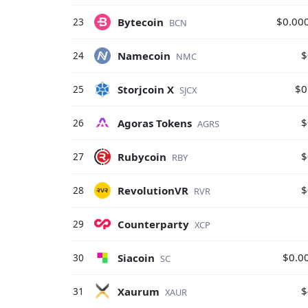
$0.00
Bytecoin
23
BCN
$
Namecoin
24
NMC
$0
Storjcoin X
25
SJCX
$
Agoras Tokens
26
AGRS
$
Rubycoin
27
RBY
$
RevolutionVR
28
RVR
Counterparty
29
XCP
$0.0
Siacoin
30
SC
$
Xaurum
31
XAUR