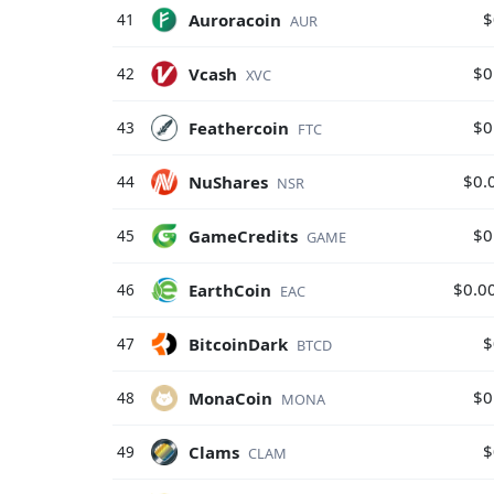
$
Auroracoin
41
AUR
$0
Vcash
42
XVC
$0
Feathercoin
43
FTC
$0.
NuShares
44
NSR
$0
GameCredits
45
GAME
$0.0
EarthCoin
46
EAC
$
BitcoinDark
47
BTCD
$0
MonaCoin
48
MONA
$
Clams
49
CLAM