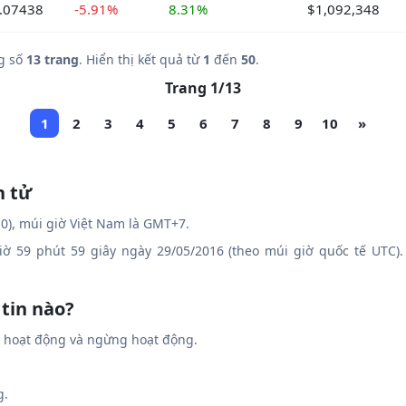
.07438
-5.91%
8.31%
$1,092,348
g số
13 trang
. Hiển thị kết quả từ
1
đến
50
.
Trang 1/13
1
2
3
4
5
6
7
8
9
10
»
n tử
0), múi giờ Việt Nam là GMT+7.
giờ 59 phút 59 giây ngày 29/05/2016 (theo múi giờ quốc tế UTC).
 tin nào?
g hoạt động và ngừng hoạt động.
g.