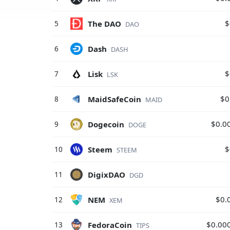
$
The DAO
5
DAO
Dash
6
DASH
$
Lisk
7
LSK
$0
MaidSafeCoin
8
MAID
$0.0
Dogecoin
9
DOGE
$
Steem
10
STEEM
DigixDAO
11
DGD
$0.
NEM
12
XEM
$0.00
FedoraCoin
13
TIPS