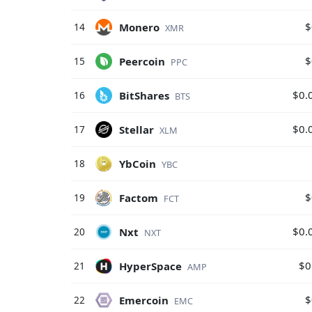
$
Monero
14
XMR
$
Peercoin
15
PPC
$0.
BitShares
16
BTS
$0.
Stellar
17
XLM
YbCoin
18
YBC
$
Factom
19
FCT
$0.
Nxt
20
NXT
$0
HyperSpace
21
AMP
$
Emercoin
22
EMC