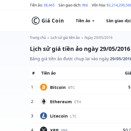
Tiền ảo:
38,465
Sàn giao dịch:
966
Vốn hóa:
$2,214,200,56
©
Giá Coin
Tiền ảo
Sàn giao dị
Trang chủ
›
Lịch sử giá tiền ảo
›
Ngày 29/05/2016
Lịch sử giá tiền ảo ngày 29/05/2016
Bảng giá tiền ảo được chụp lại vào ngày
29/05/201
#
Tiền ảo
Gi
$
Bitcoin
1
BTC
Ethereum
2
ETH
Litecoin
3
LTC
$0.
XRP
4
XRP