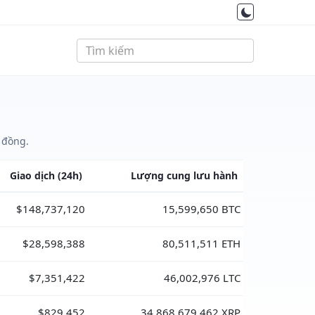
 đồng.
Giao dịch
(24h)
Lượng cung
lưu hành
$148,737,120
15,599,650 BTC
$28,598,388
80,511,511 ETH
$7,351,422
46,002,976 LTC
$829,452
34,868,679,462 XRP