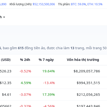
6,890
Khối lượng (24h):
$52,153,500,006
Thị phần:
BTC: 59.0%
,
ETH: 10.5%
ch
6
, bao gồm
615
đồng tiền ảo, được chia làm
13
trang, mỗi trang 50
á
(USD)
%
24h
%
7 ngày
Vốn hóa
thị trường
526.23
-0.52%
19.64%
$8,209,057,786
$12.35
4.59%
-13.4%
$994,351,515
$4.61
-3.07%
17.39%
$212,056,265
005662
-0.32%
-4.56%
$197,443,846