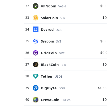
$0.
VPNCoin
32
VASH
$0
SolarCoin
33
SLR
Decred
34
DCR
$0.
Syscoin
35
SYS
$0.
GridCoin
36
GRC
$0
BlackCoin
37
BLK
Tether
38
USDT
$0.0
DigiByte
39
DGB
$0
CrevaCoin
40
CREVA