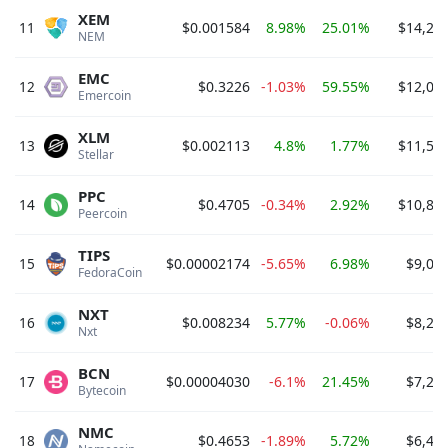
XEM
11
$0.001584
8.98%
25.01%
$14,25
NEM 
EMC
12
$0.3226
-1.03%
59.55%
$12,05
Emercoin 
XLM
13
$0.002113
4.8%
1.77%
$11,59
Stellar 
PPC
14
$0.4705
-0.34%
2.92%
$10,85
Peercoin 
TIPS
15
$0.00002174
-5.65%
6.98%
$9,06
FedoraCoin 
NXT
16
$0.008234
5.77%
-0.06%
$8,23
Nxt 
BCN
17
$0.00004030
-6.1%
21.45%
$7,23
Bytecoin 
NMC
18
$0.4653
-1.89%
5.72%
$6,48