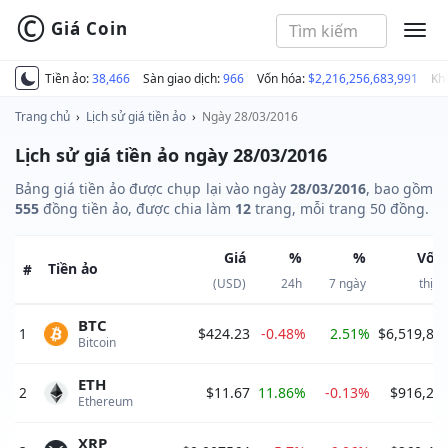
©
Giá Coin
MEN
Tiền ảo:
38,466
Sàn giao dịch:
966
Vốn hóa:
$2,216,256,683,991
Kh
Trang chủ
›
Lịch sử giá tiền ảo
›
Ngày 28/03/2016
Lịch sử giá tiền ảo ngày 28/03/2016
Bảng giá tiền ảo được chụp lại vào ngày
28/03/2016
, bao gồm
555
đồng tiền ảo, được chia làm
12
trang, mỗi trang 50 đồng.
Giá
%
%
Vốn
Tiền ảo
#
(USD)
24h
7 ngày
thị t
BTC
1
$424.23
-0.48%
2.51%
$6,519,89
Bitcoin 
ETH
2
$11.67
11.86%
-0.13%
$916,27
Ethereum 
XRP