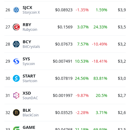
SJCX
26
$0.08923
-1.35%
1.59%
$3,97
Storjcoin X 
RBY
27
$0.1569
3.07%
24.33%
$3,58
Rubycoin 
BCY
28
$0.07673
7.57%
-10.49%
$3,26
BitCrystals 
SYS
29
$0.007491
10.53%
-18.41%
$3,21
Syscoin 
START
30
$0.07819
24.56%
83.81%
$3,03
Startcoin 
XSD
31
$0.001997
-9.87%
20.5%
$2,71
SounDAC 
BLK
32
$0.03525
-2.28%
3.71%
$2,65
BlackCoin 
GAME
33
$0.04768
21.18%
69.93%
$2,57