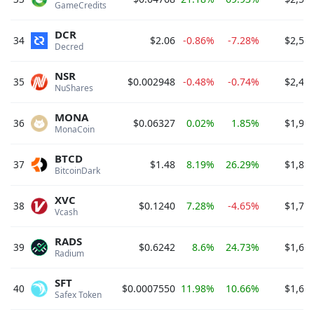
GameCredits 
DCR
34
$2.06
-0.86%
-7.28%
$2,54
Decred 
NSR
35
$0.002948
-0.48%
-0.74%
$2,41
NuShares 
MONA
36
$0.06327
0.02%
1.85%
$1,95
MonaCoin 
BTCD
37
$1.48
8.19%
26.29%
$1,86
BitcoinDark 
XVC
38
$0.1240
7.28%
-4.65%
$1,73
Vcash 
RADS
39
$0.6242
8.6%
24.73%
$1,67
Radium 
SFT
40
$0.0007550
11.98%
10.66%
$1,62
Safex Token 