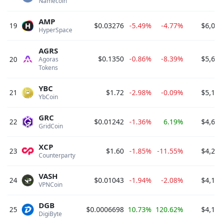
Namecoin 
AMP
19
$0.03276
-5.49%
-4.77%
$6,05
HyperSpace 
AGRS
$0.1350
-0.86%
-8.39%
$5,66
20
Agoras 
Tokens 
YBC
21
$1.72
-2.98%
-0.09%
$5,16
YbCoin 
GRC
22
$0.01242
-1.36%
6.19%
$4,65
GridCoin 
XCP
23
$1.60
-1.85%
-11.55%
$4,20
Counterparty 
VASH
24
$0.01043
-1.94%
-2.08%
$4,17
VPNCoin 
DGB
25
$0.0006698
10.73%
120.62%
$4,14
DigiByte 