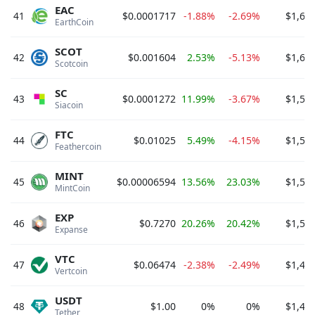
EAC
41
$0.0001717
-1.88%
-2.69%
$1,60
EarthCoin 
SCOT
42
$0.001604
2.53%
-5.13%
$1,60
Scotcoin 
SC
43
$0.0001272
11.99%
-3.67%
$1,53
Siacoin 
FTC
44
$0.01025
5.49%
-4.15%
$1,52
Feathercoin 
MINT
45
$0.00006594
13.56%
23.03%
$1,50
MintCoin 
EXP
46
$0.7270
20.26%
20.42%
$1,50
Expanse 
VTC
47
$0.06474
-2.38%
-2.49%
$1,49
Vertcoin 
USDT
48
$1.00
0%
0%
$1,45
Tether 