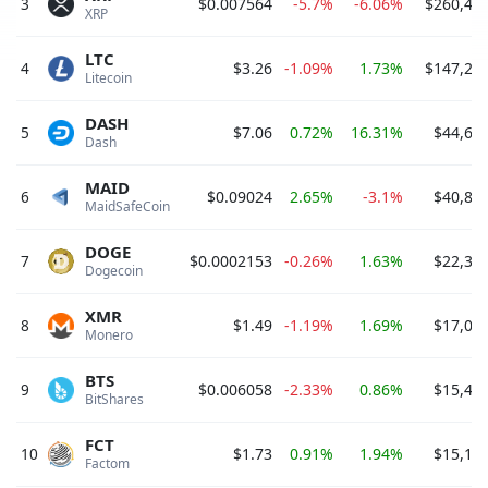
3
$0.007564
-5.7%
-6.06%
$260,49
XRP 
LTC
4
$3.26
-1.09%
1.73%
$147,26
Litecoin 
DASH
5
$7.06
0.72%
16.31%
$44,69
Dash 
MAID
6
$0.09024
2.65%
-3.1%
$40,83
MaidSafeCoin 
DOGE
7
$0.0002153
-0.26%
1.63%
$22,32
Dogecoin 
XMR
8
$1.49
-1.19%
1.69%
$17,03
Monero 
BTS
9
$0.006058
-2.33%
0.86%
$15,44
BitShares 
FCT
10
$1.73
0.91%
1.94%
$15,15
Factom 