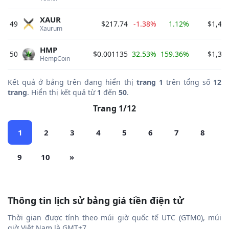
XAUR
49
$217.74
-1.38%
1.12%
$1,43
Xaurum 
HMP
50
$0.001135
32.53%
159.36%
$1,38
HempCoin 
Kết quả ở bảng trên đang hiển thị
trang 1
trên tổng số
12
trang
. Hiển thị kết quả từ
1
đến
50
.
Trang 1/12
1
2
3
4
5
6
7
8
9
10
»
Thông tin lịch sử bảng giá tiền điện tử
Thời gian được tính theo múi giờ quốc tế UTC (GTM0), múi
giờ Việt Nam là GMT+7.