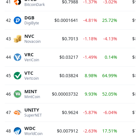
41
$0.7988
-1.37%
-3.02%
$99
BitcoinDark 
DGB
42
$0.0001641
-4.81%
25.72%
$95
DigiByte 
NVC
43
$0.7013
-1.18%
-4.13%
$89
Novacoin 
VRC
44
$0.03217
-1.49%
0.14%
$88
VeriCoin 
VTC
45
$0.03824
8.98%
64.99%
$85
Vertcoin 
MINT
46
$0.00003732
9.93%
52.05%
$84
MintCoin 
UNITY
47
$0.9624
-5.87%
-6.04%
$78
SuperNET 
WDC
48
$0.007912
-2.63%
17.51%
$76
WorldCoin 