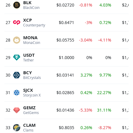
BLK
26
$0.02720
-0.81%
4.03%
$2,04
BlackCoin 
XCP
27
$0.6471
-3%
0.72%
$1,70
Counterparty 
MONA
28
$0.05755
-3.04%
-4.11%
$1,63
MonaCoin 
USDT
29
$1.0000
0%
0%
$1,45
Tether 
BCY
30
$0.03141
3.27%
9.77%
$1,34
BitCrystals 
SJCX
31
$0.02865
0.42%
22.27%
$1,27
Storjcoin X 
GEMZ
32
$0.01436
-5.33%
31.11%
$1,26
GetGems 
CLAM
33
$0.8035
0.26%
-8.27%
$1,26
Clams 