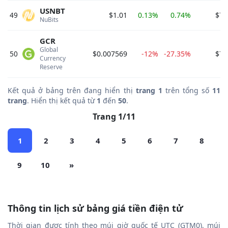
USNBT
49
$1.01
0.13%
0.74%
$76
NuBits 
GCR
Global 
50
$0.007569
-12%
-27.35%
$75
Currency 
Reserve 
Kết quả ở bảng trên đang hiển thị
trang 1
trên tổng số
11
trang
. Hiển thị kết quả từ
1
đến
50
.
Trang 1/11
1
2
3
4
5
6
7
8
9
10
»
Thông tin lịch sử bảng giá tiền điện tử
Thời gian được tính theo múi giờ quốc tế UTC (GTM0), múi