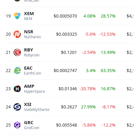
VPNCoin 
XEM
19
$0.0005070
4.08%
28.57%
$4,56
NEM 
NSR
20
$0.003325
-5.6%
-12.53%
$2,73
NuShares 
RBY
21
$0.1201
-2.54%
13.49%
$2,72
Rubycoin 
EAC
22
$0.0002747
3.4%
63.35%
$2,56
EarthCoin 
AMP
23
$0.01346
-20.78%
16.87%
$2,48
HyperSpace 
XSI
24
$0.2627
27.99%
-8.17%
$2,42
StabilityShares 
GRC
25
$0.005548
-5.86%
-12.2%
$2,06
GridCoin 