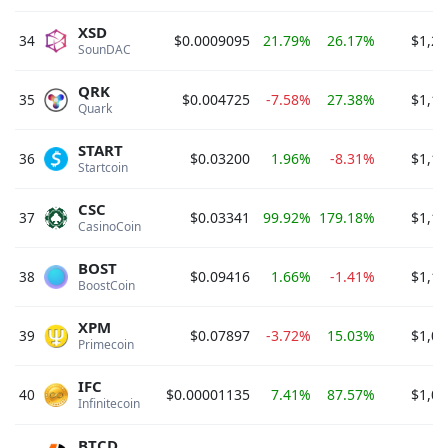
XSD
34
$0.0009095
21.79%
26.17%
$1,23
SounDAC 
QRK
35
$0.004725
-7.58%
27.38%
$1,17
Quark 
START
36
$0.03200
1.96%
-8.31%
$1,17
Startcoin 
CSC
37
$0.03341
99.92%
179.18%
$1,17
CasinoCoin 
BOST
38
$0.09416
1.66%
-1.41%
$1,10
BoostCoin 
XPM
39
$0.07897
-3.72%
15.03%
$1,04
Primecoin 
IFC
40
$0.00001135
7.41%
87.57%
$1,02
Infinitecoin 
BTCD