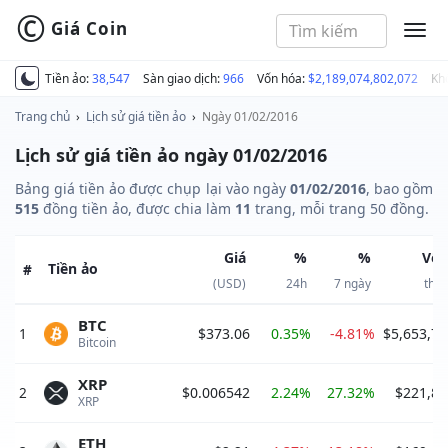
©
Giá Coin
MEN
Tiền ảo:
38,547
Sàn giao dịch:
966
Vốn hóa:
$2,189,074,802,072
Kh
Trang chủ
›
Lịch sử giá tiền ảo
›
Ngày 01/02/2016
Lịch sử giá tiền ảo ngày 01/02/2016
Bảng giá tiền ảo được chụp lại vào ngày
01/02/2016
, bao gồm
515
đồng tiền ảo, được chia làm
11
trang, mỗi trang 50 đồng.
Giá
%
%
Vốn
Tiền ảo
#
(USD)
24h
7 ngày
thị 
BTC
1
$373.06
0.35%
-4.81%
$5,653,74
Bitcoin 
XRP
2
$0.006542
2.24%
27.32%
$221,89
XRP 
ETH