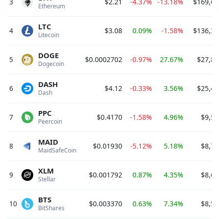
3
$2.21
-4.37%
-13.18%
$169,65
Ethereum 
LTC
4
$3.08
0.09%
-1.58%
$136,34
Litecoin 
DOGE
5
$0.0002702
-0.97%
27.67%
$27,81
Dogecoin 
DASH
6
$4.12
-0.33%
3.56%
$25,48
Dash 
PPC
7
$0.4170
-1.58%
4.96%
$9,57
Peercoin 
MAID
8
$0.01930
-5.12%
5.18%
$8,73
MaidSafeCoin 
XLM
9
$0.001792
0.87%
4.35%
$8,67
Stellar 
BTS
10
$0.003370
0.63%
7.34%
$8,56
BitShares 