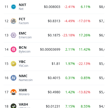
NXT
11
$0.008003
-2.41%
6.11%
$8,00
Nxt 
FCT
12
$0.8313
-4.49%
-17.01%
$7,27
Factom 
EMC
13
$0.1875
-23.18%
17.26%
$6,92
Emercoin 
BCN
14
$0.00003699
2.11%
11.42%
$6,61
Bytecoin 
YBC
15
$1.81
1.97%
-22.13%
$5,43
YbCoin 
NMC
16
$0.4015
0.31%
0.85%
$5,42
Namecoin 
XMR
17
$0.4980
1.42%
-13.82%
$5,42
Monero 
VASH
18
$0.01231
7.15%
8.55%
$4,92