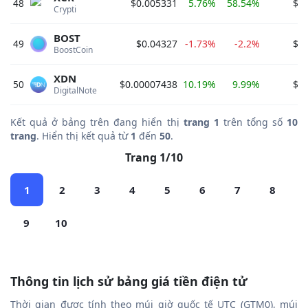
48
$0.005331
5.76%
58.54%
$5
Crypti 
BOST
49
$0.04327
-1.73%
-2.2%
$5
BoostCoin 
XDN
50
$0.00007438
10.19%
9.99%
$5
DigitalNote 
Kết quả ở bảng trên đang hiển thị
trang 1
trên tổng số
10
trang
. Hiển thị kết quả từ
1
đến
50
.
Trang 1/10
1
2
3
4
5
6
7
8
9
10
Thông tin lịch sử bảng giá tiền điện tử
Thời gian được tính theo múi giờ quốc tế UTC (GTM0), múi