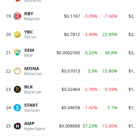
NuShares 
RBY
19
$0.1167
-3.09%
-7.06%
$2,6
Rubycoin 
YBC
20
$0.7812
-3.49%
23.95%
$2,3
YbCoin 
XEM
21
$0.0002560
0.22%
48.8%
$2,3
NEM 
MONA
22
$0.07013
3.3%
15.86%
$1,9
MonaCoin 
BLK
23
$0.02464
-2.78%
-9.59%
$1,8
BlackCoin 
START
24
$0.04658
-1.42%
7.1%
$1,6
Startcoin 
AMP
25
$0.008888
37.23%
-15.06%
$1,6
HyperSpace 