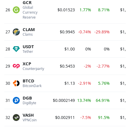
GCR
Global 
26
$0.01523
1.77%
8.71%
$1,5
Currency 
Reserve 
CLAM
27
$0.9945
-0.74%
-29.89%
$1,5
Clams 
USDT
28
$1.00
0%
0%
$1,4
Tether 
XCP
29
$0.5453
-2%
-2.77%
$1,4
Counterparty 
BTCD
30
$1.13
-2.91%
5.76%
$1,4
BitcoinDark 
DGB
31
$0.0002149
13.74%
64.91%
$1,2
DigiByte 
VASH
32
$0.002911
-7.5%
91.5%
$1,1
VPNCoin 