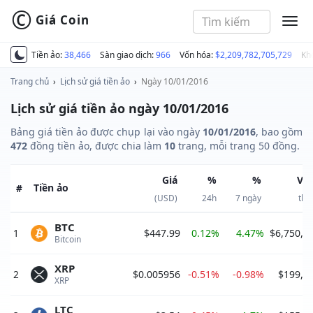
©
Giá Coin
MEN
Tiền ảo:
38,466
Sàn giao dịch:
966
Vốn hóa:
$2,209,782,705,729
Kh
Trang chủ
›
Lịch sử giá tiền ảo
›
Ngày 10/01/2016
Lịch sử giá tiền ảo ngày 10/01/2016
Bảng giá tiền ảo được chụp lại vào ngày
10/01/2016
, bao gồm
472
đồng tiền ảo, được chia làm
10
trang, mỗi trang 50 đồng.
Giá
%
%
Vố
Tiền ảo
#
(USD)
24h
7 ngày
thị
BTC
1
$447.99
0.12%
4.47%
$6,750,4
Bitcoin 
XRP
2
$0.005956
-0.51%
-0.98%
$199,7
XRP 
LTC