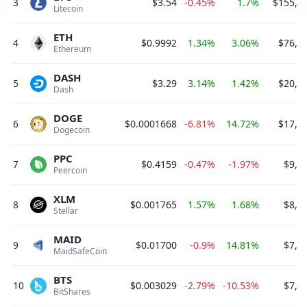
3
$3.54
-0.45%
1.7%
$155,5
Litecoin 
ETH
4
$0.9992
1.34%
3.06%
$76,0
Ethereum 
DASH
5
$3.29
3.14%
1.42%
$20,2
Dash 
DOGE
6
$0.0001668
-6.81%
14.72%
$17,1
Dogecoin 
PPC
7
$0.4159
-0.47%
-1.97%
$9,5
Peercoin 
XLM
8
$0.001765
1.57%
1.68%
$8,5
Stellar 
MAID
9
$0.01700
-0.9%
14.81%
$7,6
MaidSafeCoin 
BTS
10
$0.003029
-2.79%
-10.53%
$7,6
BitShares 