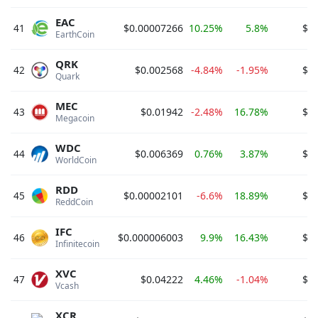
EAC
41
$0.00007266
10.25%
5.8%
$6
EarthCoin 
QRK
42
$0.002568
-4.84%
-1.95%
$6
Quark 
MEC
43
$0.01942
-2.48%
16.78%
$6
Megacoin 
WDC
44
$0.006369
0.76%
3.87%
$6
WorldCoin 
RDD
45
$0.00002101
-6.6%
18.89%
$5
ReddCoin 
IFC
46
$0.000006003
9.9%
16.43%
$5
Infinitecoin 
XVC
47
$0.04222
4.46%
-1.04%
$5
Vcash 
XCR