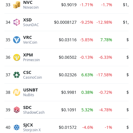
NVC
33
$0.9019
-1.71%
-1.7%
$1,1
Novacoin 
XSD
34
$0.0008127
-9.25%
-12.98%
$1,1
SounDAC 
VRC
35
$0.03116
-5.85%
7.78%
$8
VeriCoin 
XPM
36
$0.06502
-0.13%
-6.33%
$8
Primecoin 
CSC
37
$0.02326
6.63%
-17.58%
$8
CasinoCoin 
USNBT
38
$0.9981
0.38%
-0.72%
$7
NuBits 
SDC
39
$0.1091
5.32%
-4.78%
$7
ShadowCash 
SJCX
40
$0.01572
-4.6%
-1%
$7
Storjcoin X 