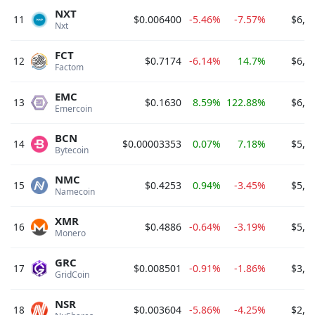
NXT
11
$0.006400
-5.46%
-7.57%
$6,4
Nxt 
FCT
12
$0.7174
-6.14%
14.7%
$6,2
Factom 
EMC
13
$0.1630
8.59%
122.88%
$6,0
Emercoin 
BCN
14
$0.00003353
0.07%
7.18%
$5,9
Bytecoin 
NMC
15
$0.4253
0.94%
-3.45%
$5,6
Namecoin 
XMR
16
$0.4886
-0.64%
-3.19%
$5,2
Monero 
GRC
17
$0.008501
-0.91%
-1.86%
$3,1
GridCoin 
NSR
18
$0.003604
-5.86%
-4.25%
$2,9