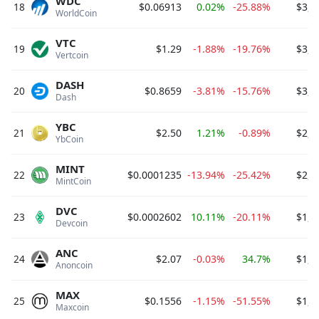
WDC
18
$0.06913
0.02%
-25.88%
$3,3
WorldCoin 
VTC
19
$1.29
-1.88%
-19.76%
$3,2
Vertcoin 
DASH
20
$0.8659
-3.81%
-15.76%
$3,1
Dash 
YBC
21
$2.50
1.21%
-0.89%
$2,9
YbCoin 
MINT
22
$0.0001235
-13.94%
-25.42%
$2,3
MintCoin 
DVC
23
$0.0002602
10.11%
-20.11%
$1,6
Devcoin 
ANC
24
$2.07
-0.03%
34.7%
$1,6
Anoncoin 
MAX
25
$0.1556
-1.15%
-51.55%
$1,4
Maxcoin 