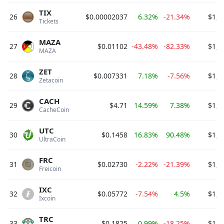
TIX
26
$0.00002037
6.32%
-21.34%
$1,3
Tickets 
MAZA
27
$0.01102
-43.48%
-82.33%
$1,3
MAZA 
ZET
28
$0.007331
7.18%
-7.56%
$1,1
Zetacoin 
CACH
29
$4.71
14.59%
7.38%
$1,1
CacheCoin 
UTC
30
$0.1458
16.83%
90.48%
$1,0
UltraCoin 
FRC
31
$0.02730
-2.22%
-21.39%
$1,0
Freicoin 
IXC
32
$0.05772
-7.54%
4.5%
$1,0
Ixcoin 
TRC
33
$0.1825
0.99%
-18.25%
$1,0