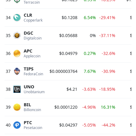
Terracoin 
CLR
34
$0.1208
6.54%
-29.41%
$8
Copperlark 
DGC
35
$0.05688
0%
-37.11%
$7
Digitalcoin 
APC
36
$0.04979
0.27%
-32.6%
$7
Applecoin 
TIPS
37
$0.000003764
7.67%
-30.9%
$6
FedoraCoin 
UNO
38
$4.21
-3.63%
-18.95%
$6
Unobtanium 
BIL
39
$0.0001220
-4.96%
16.31%
$6
Billioncoin 
PTC
40
$0.04297
-5.05%
-44.2%
$6
Pesetacoin 