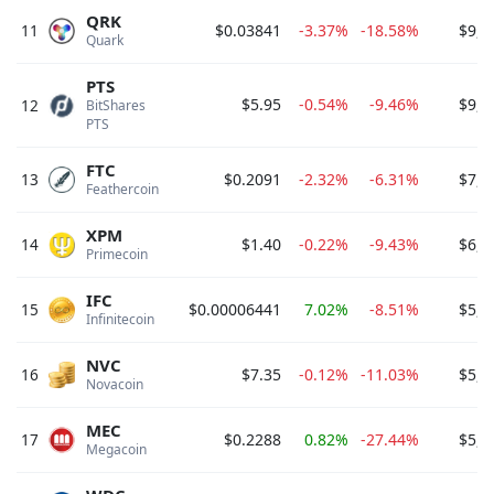
QRK
11
$0.03841
-3.37%
-18.58%
$9,5
Quark 
PTS
$5.95
-0.54%
-9.46%
$9,2
12
BitShares 
PTS 
FTC
13
$0.2091
-2.32%
-6.31%
$7,5
Feathercoin 
XPM
14
$1.40
-0.22%
-9.43%
$6,6
Primecoin 
IFC
15
$0.00006441
7.02%
-8.51%
$5,8
Infinitecoin 
NVC
16
$7.35
-0.12%
-11.03%
$5,3
Novacoin 
MEC
17
$0.2288
0.82%
-27.44%
$5,1
Megacoin 