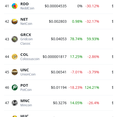
RDD
41
$0.00004535
0%
-30.12%
$6
ReddCoin 
NET
42
$0.002803
0.98%
-32.17%
$6
NetCoin 
GRCX
$0.04053
78.74%
59.93%
$6
43
Gridcoin 
Classic 
COL
44
$0.000001817
17.25%
-2.86%
$5
Colossuscoin 
UNC
45
$0.06541
-7.01%
-3.79%
$5
UnionCoin 
POT
46
$0.01194
-18.23%
124.21%
$5
PotCoin 
MNC
47
$0.3276
14.05%
-26.4%
$5
Mincoin 
HUC