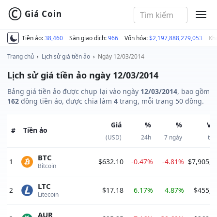
©
Giá Coin
MEN
Tiền ảo:
38,460
Sàn giao dịch:
966
Vốn hóa:
$2,197,888,279,053
Kh
Trang chủ
›
Lịch sử giá tiền ảo
›
Ngày 12/03/2014
Lịch sử giá tiền ảo ngày 12/03/2014
Bảng giá tiền ảo được chụp lại vào ngày
12/03/2014
, bao gồm
162
đồng tiền ảo, được chia làm
4
trang, mỗi trang 50 đồng.
Giá
%
%
Vố
Tiền ảo
#
(USD)
24h
7 ngày
thị
BTC
1
$632.10
-0.47%
-4.81%
$7,905,8
Bitcoin 
LTC
2
$17.18
6.17%
4.87%
$455,4
Litecoin 
AUR