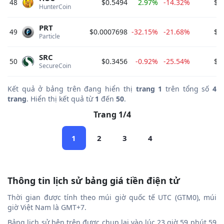
48
$0.5494
2.97%
-14.32%
$5
HunterCoin 
PRT
49
$0.0007698
-32.15%
-21.68%
$5
Particle 
SRC
50
$0.3456
-0.92%
-25.54%
$4
SecureCoin 
Kết quả ở bảng trên đang hiển thị
trang 1
trên tổng số
4
trang
. Hiển thị kết quả từ
1
đến
50
.
Trang 1/4
1
2
3
4
Thông tin lịch sử bảng giá tiền điện tử
Thời gian được tính theo múi giờ quốc tế UTC (GTM0), múi
giờ Việt Nam là GMT+7.
Bảng lịch sử bên trên được chụp lại vào lúc 23 giờ 59 phút 59