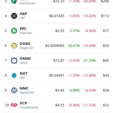
3
$25.25
-7.16%
-30.69%
$268,1
Auroracoin 
XRP
4
$0.01435
-1.05%
-10.02%
$112,2
XRP 
PPC
5
$3.35
3.57%
-4.56%
$71,0
Peercoin 
DOGE
6
$0.0009065
18.47%
-15.49%
$53,8
Dogecoin 
OMNI
7
$73.87
-2.43%
21.59%
$45,7
Omni 
NXT
8
$0.04391
-1.33%
-12.88%
$43,9
Nxt 
NMC
9
$3.43
0.98%
-6.43%
$28,2
Namecoin 
XCP
10
$4.55
-8.36%
-11.72%
$12,0
Counterparty 